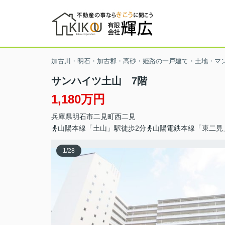
加古川・明石・加古郡・高砂・姫路の一戸建て・土地・マ
サンハイツ土山 7階
1,180万円
兵庫県
明石市
二見町西二見
山陽本線「土山」駅徒歩2分
山陽電鉄本線「東二見
1
/
28