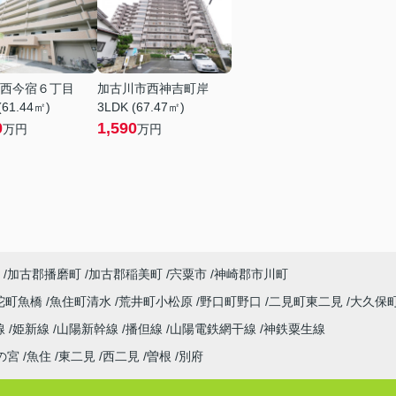
西今宿６丁目
加古川市西神吉町岸
(61.44㎡)
3LDK (67.47㎡)
0
1,590
万円
万円
加古郡播磨町
加古郡稲美町
宍粟市
神崎郡市川町
陀町魚橋
魚住町清水
荒井町小松原
野口町野口
二見町東二見
大久保
線
姫新線
山陽新幹線
播但線
山陽電鉄網干線
神鉄粟生線
の宮
魚住
東二見
西二見
曽根
別府