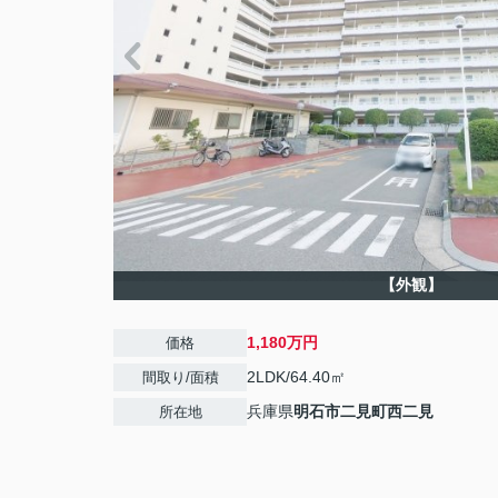
【外観】
1,180万円
価格
2LDK/64.40㎡
間取り/面積
兵庫県
明石市
二見町西二見
所在地