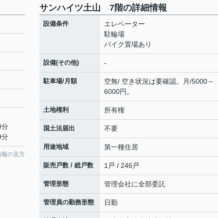
サンハイツ土山 7階の詳細情報
設備条件
エレベーター
駐輪場
バイク置場あり
設備(その他)
-
駐車場/月額
空無/ 空き状況は要確認。月/5000～
6000円。
土地権利
所有権
0分
国土法届出
不要
9分
用途地域
第一種住居
情報の見方
販売戸数 / 総戸数
1戸 / 246戸
管理形態
管理会社に全部委託
管理員の勤務形態
日勤