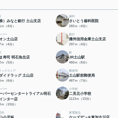
行
歯科
株）みなと銀行 土山支店
さいとう歯科医院
41ｍ（4分）
265ｍ（4分）
ーパー
銀行
オン土山店
播州信用金庫土山支店
87ｍ（4分）
297ｍ（4分）
司
駅
ま寿司 明石魚住店
JR土山駅
52ｍ（5分）
460ｍ（6分）
ラッグストア
郵便局
ダイドラッグ 土山店
土山駅前郵便局
65ｍ（6分）
487ｍ（7分）
ーパー
小学校
ーパーセンタートライアル明石
二見北小学校
インター店
1123ｍ（15分）
40ｍ（10分）
児科
家電製品
山小児科
ケーズデンキ東加古川店