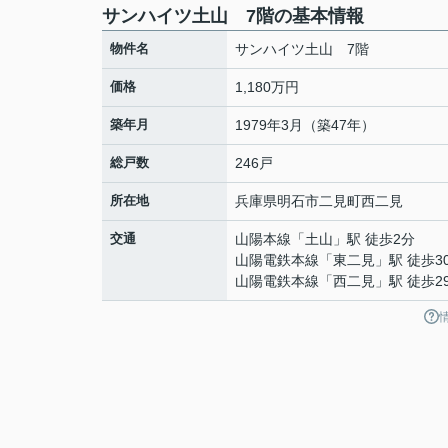
サンハイツ土山 7階の基本情報
物件名
サンハイツ土山 7階
価格
1,180万円
築年月
1979年3月（築47年）
総戸数
246戸
所在地
兵庫県
明石市
二見町西二見
交通
山陽本線
「
土山
」駅 徒歩2分
山陽電鉄本線
「
東二見
」駅 徒歩3
山陽電鉄本線
「
西二見
」駅 徒歩2