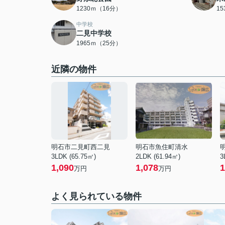
1230ｍ（16分）
1
中学校
二見中学校
1965ｍ（25分）
近隣の物件
明石市二見町西二見
明石市魚住町清水
3LDK (65.75㎡)
2LDK (61.94㎡)
3
1,090
1,078
1
万円
万円
よく見られている物件