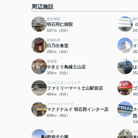
周辺施設
総合病院
銀
明石同仁病院
（
107ｍ（2分）
2
和風料理
ス
日乃出食堂
イ
282ｍ（4分）
2
居酒屋
寿
やきとり鳥縁土山店
は
326ｍ（5分）
3
コンビニエンスストア
ド
ファミリーマート土山駅前店
ゴ
464ｍ（6分）
4
ファーストフード
ス
マクドナルド 明石西インター店
ス
608ｍ（8分）
西
7
公園
小
野添北公園
米