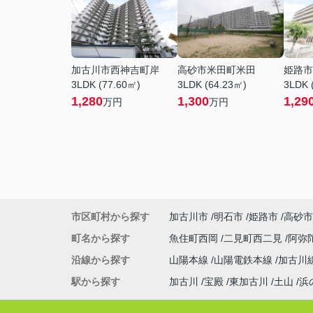
加古川市西神吉町岸
高砂市米田町米田
姫路市
3LDK (77.60㎡)
3LDK (64.23㎡)
3LDK 
1,280
1,300
1,29
万円
万円
市区町村から探す
加古川市
明石市
姫路市
高砂市
町名から探す
魚住町西岡
二見町西二見
阿弥
沿線から探す
山陽本線
山陽電鉄本線
加古川
駅から探す
加古川
宝殿
東加古川
土山
浜