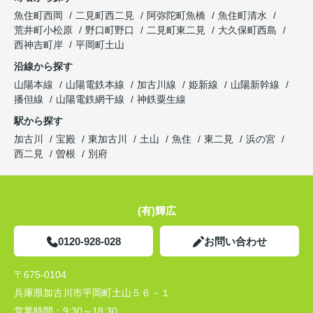
魚住町西岡
二見町西二見
阿弥陀町魚橋
魚住町清水
荒井町小松原
野口町野口
二見町東二見
大久保町西島
西神吉町岸
平岡町土山
沿線から探す
山陽本線
山陽電鉄本線
加古川線
姫新線
山陽新幹線
播但線
山陽電鉄網干線
神鉄粟生線
駅から探す
加古川
宝殿
東加古川
土山
魚住
東二見
浜の宮
西二見
曽根
別府
(有)輝広
0120-928-028
お問い合わせ
〒675-0104
兵庫県加古川市平岡町土山５６－１
営業時間：
9:30～18:30