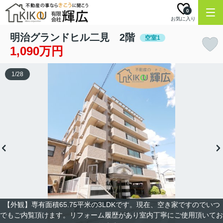
0
お気に入り
明治グランドヒル二見 2階
空室1
1,090万円
1
/
28
【外観】専有面積65.75平米の3LDKです。現在、空き家ですのでいつ
でもご内覧頂けます。リフォーム履歴があり室内丁寧にご使用頂いてお