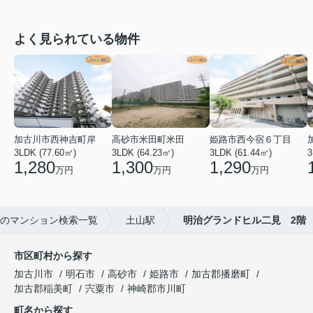
よく見られている物件
加古川市西神吉町岸
高砂市米田町米田
姫路市西今宿６丁目
3LDK (77.60㎡)
3LDK (64.23㎡)
3LDK (61.44㎡)
3
1,280
1,300
1,290
万円
万円
万円
のマンション検索一覧
土山駅
明治グランドヒル二見 2階
市区町村から探す
加古川市
明石市
高砂市
姫路市
加古郡播磨町
加古郡稲美町
宍粟市
神崎郡市川町
町名から探す