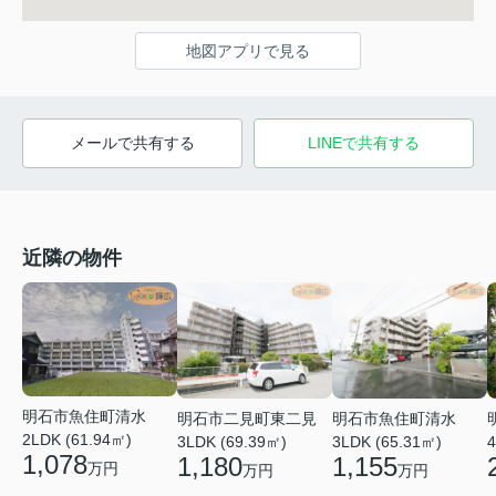
地図アプリで見る
メールで共有する
LINEで共有する
近隣の物件
明石市魚住町清水
明石市二見町東二見
明石市魚住町清水
2LDK (61.94㎡)
3LDK (69.39㎡)
3LDK (65.31㎡)
4
1,078
1,180
1,155
万円
万円
万円