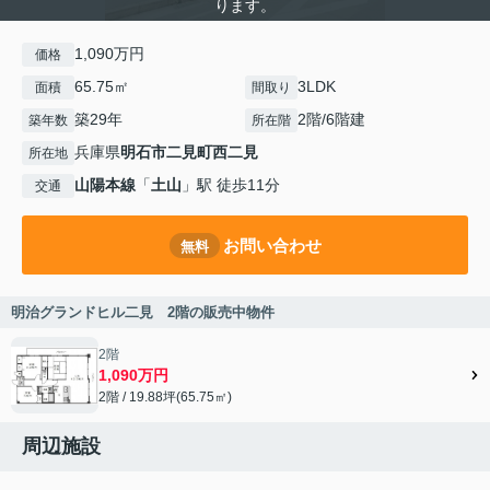
ります。
1,090万円
価格
65.75㎡
3LDK
面積
間取り
築29年
2階/6階建
築年数
所在階
兵庫県
明石市
二見町西二見
所在地
山陽本線
「
土山
」駅 徒歩11分
交通
お問い合わせ
無料
明治グランドヒル二見 2階の販売中物件
2階
1,090万円
2階 / 19.88坪(65.75㎡)
周辺施設