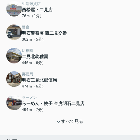
生活雑貨店
西松屋・二見店
76ｍ（1分）
警察
明石警察署 西二見交番
362ｍ（5分）
幼稚園
二見北幼稚園
446ｍ（6分）
郵便局
明石二見北郵便局
474ｍ（6分）
ラーメン
らーめん・餃子 金虎明石二見店
494ｍ（7分）
すべて見る