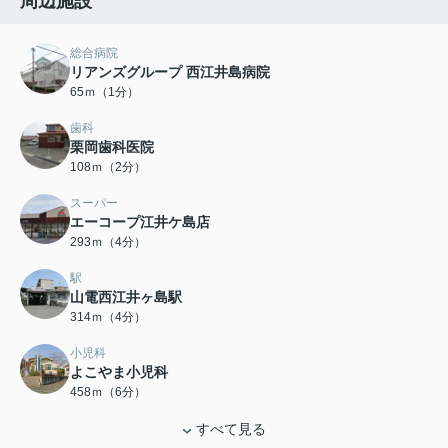
周辺施設
総合病院
リアンズグループ 西江井島病院
65ｍ（1分）
歯科
栗岡歯科医院
108ｍ（2分）
スーパー
エーコープ江井ケ島店
293ｍ（4分）
駅
山電西江井ヶ島駅
314ｍ（4分）
小児科
よこやま小児科
458ｍ（6分）
すべて見る