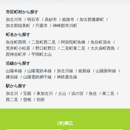
市区町村から探す
加古川市
明石市
高砂市
姫路市
加古郡播磨町
加古郡稲美町
宍粟市
神崎郡市川町
町名から探す
魚住町西岡
二見町西二見
阿弥陀町魚橋
魚住町清水
荒井町小松原
野口町野口
二見町東二見
大久保町西島
西神吉町岸
平岡町土山
沿線から探す
山陽本線
山陽電鉄本線
加古川線
姫新線
山陽新幹線
播但線
山陽電鉄網干線
神鉄粟生線
駅から探す
加古川
宝殿
東加古川
土山
浜の宮
魚住
東二見
西二見
曽根
別府
(有)輝広