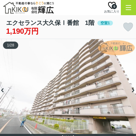
0
お気に入り
エクセランス大久保Ⅰ番館 1階
空室1
1,190万円
1
/
28