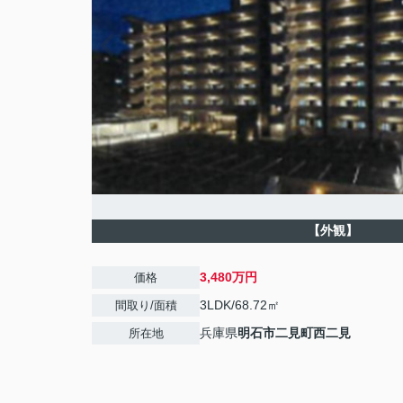
【外観】
3,480万円
価格
3LDK/68.72㎡
間取り/面積
兵庫県
明石市
二見町西二見
所在地