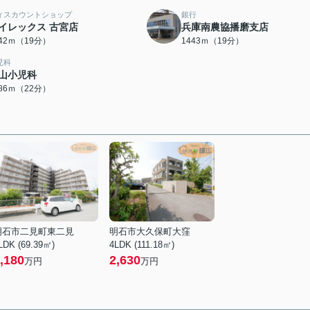
ィスカウントショップ
銀行
イレックス 古宮店
兵庫南農協播磨支店
442ｍ（19分）
1443ｍ（19分）
児科
山小児科
686ｍ（22分）
明石市二見町東二見
明石市大久保町大窪
LDK (69.39㎡)
4LDK (111.18㎡)
,180
2,630
万円
万円