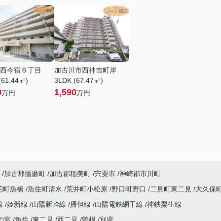
西今宿６丁目
加古川市西神吉町岸
(61.44㎡)
3LDK (67.47㎡)
0
1,590
万円
万円
加古郡播磨町
加古郡稲美町
宍粟市
神崎郡市川町
陀町魚橋
魚住町清水
荒井町小松原
野口町野口
二見町東二見
大久保
線
姫新線
山陽新幹線
播但線
山陽電鉄網干線
神鉄粟生線
の宮
魚住
東二見
西二見
曽根
別府