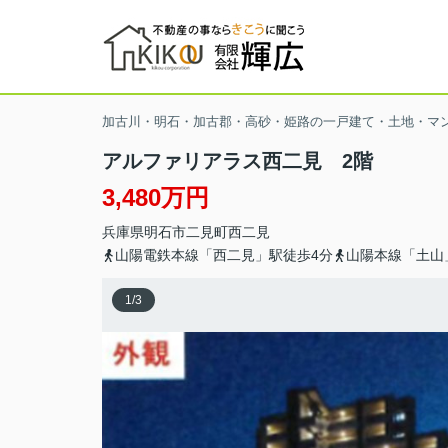
加古川・明石・加古郡・高砂・姫路の一戸建て・土地・マ
アルファリアラス西二見 2階
3,480万円
兵庫県
明石市
二見町西二見
山陽電鉄本線「西二見」駅徒歩4分
山陽本線「土山
1
/
3