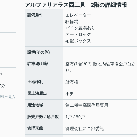
アルファリアラス西二見 2階の詳細情報
設備条件
エレベーター
駐輪場
バイク置場あり
オートロック
宅配ボックス
設備(その他)
-
駐車場/月額
空有(1台)/0円 敷地内駐車場全戸分あ
り。
分
土地権利
所有権
7分
国土法届出
不要
情報の見方
用途地域
第二種中高層住居専用
販売戸数 / 総戸数
1戸 / 80戸
管理形態
管理会社に全部委託