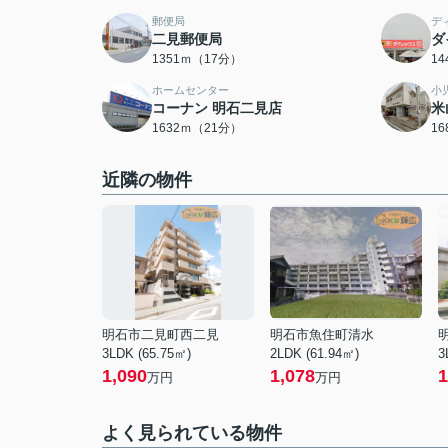
郵便局
デ
二見郵便局
ダ
1351ｍ（17分）
1
ホームセンター
小
コーナン 明石二見店
米
1632ｍ（21分）
1
近隣の物件
明石市二見町西二見
明石市魚住町清水
3LDK (65.75㎡)
2LDK (61.94㎡)
3
1,090
1,078
1
万円
万円
よく見られている物件