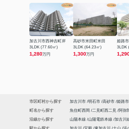
加古川市西神吉町岸
高砂市米田町米田
姫路市
3LDK (77.60㎡)
3LDK (64.23㎡)
3LDK 
1,280
1,300
1,29
万円
万円
市区町村から探す
加古川市
明石市
高砂市
姫路市
町名から探す
魚住町西岡
二見町西二見
阿弥
沿線から探す
山陽本線
山陽電鉄本線
加古川
駅から探す
加古川
宝殿
東加古川
土山
浜