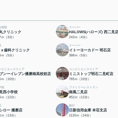
合病院
スーパー
丸クリニック
HALOWS(ハローズ) 西二見
27ｍ（3分）
243ｍ（4分）
科
スーパー
’ｓ歯科クリニック
イトーヨーカドー 明石店
86ｍ（5分）
388ｍ（5分）
ンビニエンスストア
コンビニエンスストア
ブンーイレブン播磨南高校前店
ミニストップ明石二見町店
45ｍ（10分）
765ｍ（10分）
学校
ファミリーレストラン
見西小学校
南風二見店
36ｍ（12分）
952ｍ（12分）
司
銀行
シロー 播磨店
日新信用金庫 本荘支店
81ｍ（13分）
1120ｍ（14分）