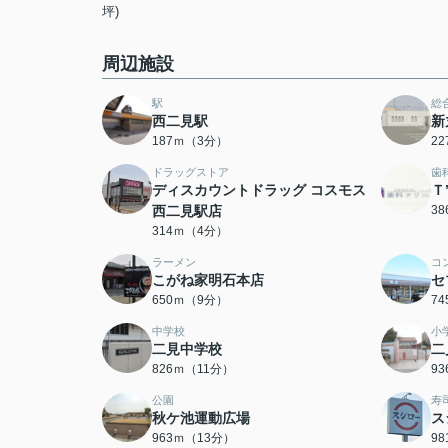
坪)
周辺施設
駅
総
西二見駅
新
187ｍ（3分）
2
ドラッグストア
歯
ディスカウントドラッグ コスモス
Ｔ
西二見駅店
3
314ｍ（4分）
ラーメン
コ
こがね家明石本店
セ
650ｍ（9分）
7
中学校
小
二見中学校
二
826ｍ（11分）
9
公園
寿
秋ケ池運動広場
ス
963ｍ（13分）
9