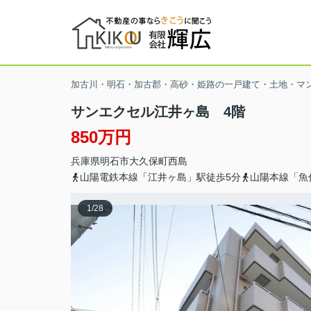
加古川・明石・加古郡・高砂・姫路の一戸建て・土地・マ
サンエクセル江井ヶ島 4階
850万円
兵庫県
明石市
大久保町西島
山陽電鉄本線「江井ヶ島」駅徒歩5分
山陽本線「魚
1
/
28