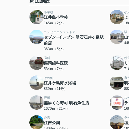
周辺施設
小学校
小
江井島小学校
よ
145ｍ（2分）
1
コンビニエンスストア
駅
セブン−イレブン 明石江井ヶ島駅
山
前店
4
363ｍ（5分）
歯科
総
栗岡歯科医院
リ
534ｍ（7分）
7
その他
市
江井ケ島海水浴場
明
839ｍ（11分）
8
寿司
ス
無添くら寿司 明石魚住店
ラ
1670ｍ（21分）
1
公園
ラ
住吉公園
塩
1808ｍ（23分）
1