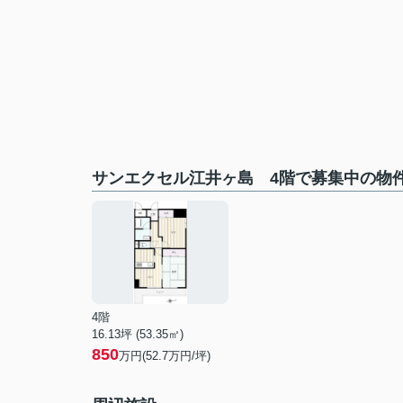
サンエクセル江井ヶ島 4階で募集中の物
4階
16.13坪 (53.35㎡)
850
万円(52.7万円/坪)