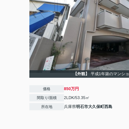
【外観】
平成1年築のマンシ
850万円
価格
2LDK/53.35㎡
間取り/面積
兵庫県
明石市
大久保町西島
所在地