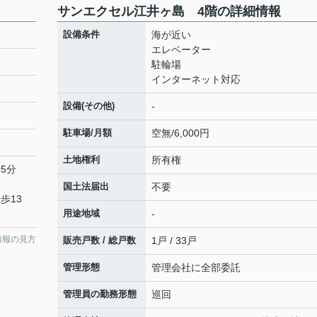
サンエクセル江井ヶ島 4階の詳細情報
設備条件
海が近い
エレベーター
駐輪場
インターネット対応
設備(その他)
-
駐車場/月額
空無/6,000円
土地権利
所有権
5分
国土法届出
不要
歩13
用途地域
-
情報の見方
販売戸数 / 総戸数
1戸 / 33戸
管理形態
管理会社に全部委託
管理員の勤務形態
巡回