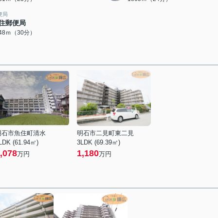
便局
住郵便局
348ｍ（30分）
明石市魚住町清水
明石市二見町東二見
LDK (61.94㎡)
3LDK (69.39㎡)
,078
1,180
万円
万円