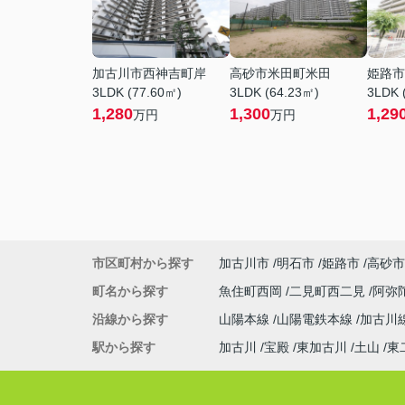
加古川市西神吉町岸
高砂市米田町米田
姫路市
3LDK (77.60㎡)
3LDK (64.23㎡)
3LDK 
1,280
1,300
1,29
万円
万円
市区町村から探す
加古川市
明石市
姫路市
高砂市
町名から探す
魚住町西岡
二見町西二見
阿弥
沿線から探す
山陽本線
山陽電鉄本線
加古川
駅から探す
加古川
宝殿
東加古川
土山
東