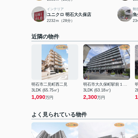
インテリア
郵
ユニクロ 明石大久保店
魚
2232ｍ（28分）
2
近隣の物件
明石市二見町西二見
明石市大久保町駅前１丁目
3LDK (65.75㎡)
3LDK (63.18㎡)
2
1,090
2,300
1
万円
万円
よく見られている物件