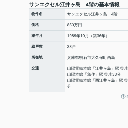
サンエクセル江井ヶ島 4階の基本情報
物件名
サンエクセル江井ヶ島 4階
価格
850万円
築年月
1989年10月（築36年）
総戸数
33戸
所在地
兵庫県
明石市
大久保町西島
交通
山陽電鉄本線
「
江井ヶ島
」駅 徒歩
山陽本線
「
魚住
」駅 徒歩33分
山陽電鉄本線
「
西江井ヶ島
」駅 徒
分