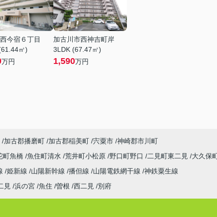
西今宿６丁目
加古川市西神吉町岸
(61.44㎡)
3LDK (67.47㎡)
0
1,590
万円
万円
加古郡播磨町
加古郡稲美町
宍粟市
神崎郡市川町
陀町魚橋
魚住町清水
荒井町小松原
野口町野口
二見町東二見
大久保
線
姫新線
山陽新幹線
播但線
山陽電鉄網干線
神鉄粟生線
二見
浜の宮
魚住
曽根
西二見
別府