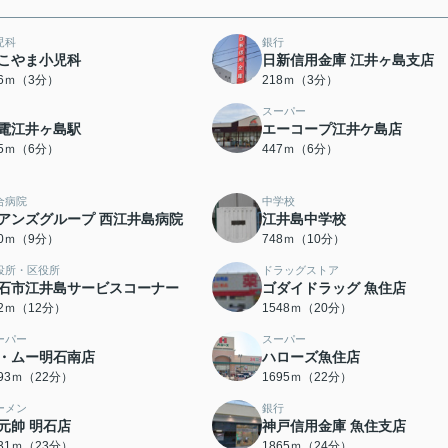
児科
銀行
こやま小児科
日新信用金庫 江井ヶ島支店
86ｍ（3分）
218ｍ（3分）
スーパー
電江井ヶ島駅
エーコープ江井ケ島店
45ｍ（6分）
447ｍ（6分）
合病院
中学校
アンズグループ 西江井島病院
江井島中学校
10ｍ（9分）
748ｍ（10分）
役所・区役所
ドラッグストア
石市江井島サービスコーナー
ゴダイドラッグ 魚住店
82ｍ（12分）
1548ｍ（20分）
ーパー
スーパー
・ムー明石南店
ハローズ魚住店
693ｍ（22分）
1695ｍ（22分）
ーメン
銀行
元帥 明石店
神戸信用金庫 魚住支店
831ｍ（23分）
1865ｍ（24分）