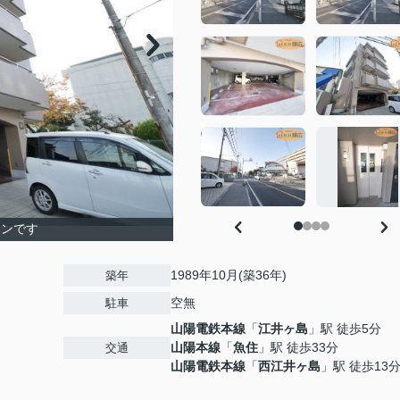
ョンです
1989年10月(築36年)
築年
空無
駐車
山陽電鉄本線
「
江井ヶ島
」駅 徒歩5分
山陽本線
「
魚住
」駅 徒歩33分
交通
山陽電鉄本線
「
西江井ヶ島
」駅 徒歩13