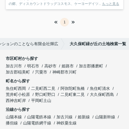
の郷、ディスカウントドラッグコスモス、ケーヨーデイツ...
もっと見る
1
ンションのことなら有限会社輝広
大久保町緑が丘の土地検索一覧
市区町村から探す
加古川市
明石市
高砂市
姫路市
加古郡播磨町
加古郡稲美町
宍粟市
神崎郡市川町
町名から探す
魚住町西岡
二見町西二見
阿弥陀町魚橋
魚住町清水
荒井町小松原
野口町野口
二見町東二見
大久保町西島
西神吉町岸
平岡町土山
沿線から探す
山陽本線
山陽電鉄本線
加古川線
姫新線
山陽新幹線
播但線
山陽電鉄網干線
神鉄粟生線