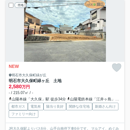
売地
NEW
明石市大久保町緑が丘
明石市大久保町緑ヶ丘 土地
2,580
万円
- / 215.07㎡ / -
山陽本線「大久保」駅 徒歩34分
山陽電鉄本線「江井ヶ島」駅 徒歩40分
都市ガス
電気有
陽当り良好
閑静な住宅地
新婚さん向け
ファミリー向け
JR大久保駅よりバス6分、山手台南停下車6分です。 マルアイ、めぐみ