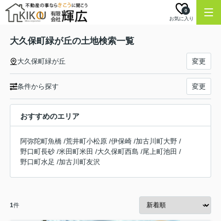
0
お気に入り
大久保町緑が丘の土地検索一覧
大久保町緑が丘
変更
条件から探す
変更
おすすめのエリア
阿弥陀町魚橋
/
荒井町小松原
/
伊保崎
/
加古川町大野
/
野口町長砂
/
米田町米田
/
大久保町西島
/
尾上町池田
/
野口町水足
/
加古川町友沢
1
件