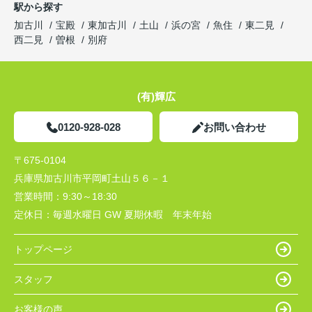
駅から探す
加古川
宝殿
東加古川
土山
浜の宮
魚住
東二見
西二見
曽根
別府
(有)輝広
0120-928-028
お問い合わせ
〒675-0104
兵庫県加古川市平岡町土山５６－１
営業時間：
9:30～18:30
定休日：
毎週水曜日 GW 夏期休暇 年末年始
トップページ
スタッフ
お客様の声