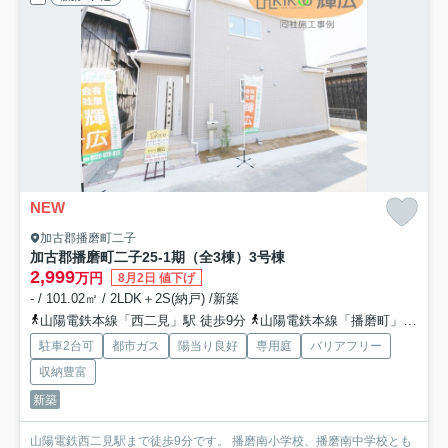
NEW
加古郡播磨町二子
加古郡播磨町二子25-1期（全3棟）3号棟
2,999
万円
8月2日 値下げ
- / 101.02㎡ / 2LDK＋2S(納戸) /新築
山陽電鉄本線「西二見」駅 徒歩9分
山陽電鉄本線「播磨町」駅 徒歩15分
駐車2台可
都市ガス
陽当り良好
専用庭
バリアフリー
収納豊富
新築
山陽電鉄西二見駅まで徒歩9分です。 播磨南小学校、播磨南中学校とも