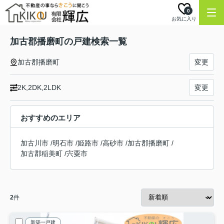
0
お気に入り
加古郡播磨町の戸建検索一覧
加古郡播磨町
変更
2K,2DK,2LDK
変更
おすすめのエリア
加古川市
/
明石市
/
姫路市
/
高砂市
/
加古郡播磨町
/
加古郡稲美町
/
宍粟市
2
件
新築一戸建