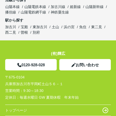
沿線から探す
山陽本線
山陽電鉄本線
加古川線
姫新線
山陽新幹線
播但線
山陽電鉄網干線
神鉄粟生線
駅から探す
加古川
宝殿
東加古川
土山
浜の宮
魚住
東二見
西二見
曽根
別府
(有)輝広
0120-928-028
お問い合わせ
〒675-0104
兵庫県加古川市平岡町土山５６－１
営業時間：
9:30～18:30
定休日：
毎週水曜日 GW 夏期休暇 年末年始
トップページ