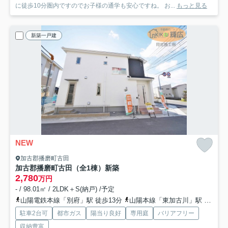
に徒歩10分圏内ですのでお子様の通学も安心ですね。 お...
もっと見る
新築一戸建
NEW
加古郡播磨町古田
加古郡播磨町古田（全1棟）新築
2,780
万円
- / 98.01㎡ / 2LDK＋S(納戸) /予定
山陽電鉄本線「別府」駅 徒歩13分
山陽本線「東加古川」駅 徒歩39分
駐車2台可
都市ガス
陽当り良好
専用庭
バリアフリー
収納豊富