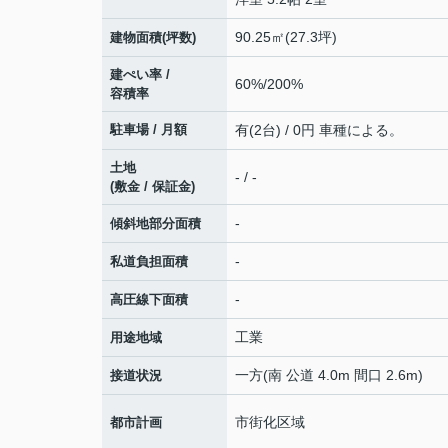
90.25㎡(27.3坪)
建物面積(坪数)
建ぺい率 /
60%/200%
容積率
駐車場 / 月額
有(2台) / 0円 車種による。
土地
- / -
(敷金 / 保証金)
-
傾斜地部分面積
-
私道負担面積
-
高圧線下面積
工業
用途地域
一方(南 公道 4.0m 間口 2.6m)
接道状況
市街化区域
都市計画