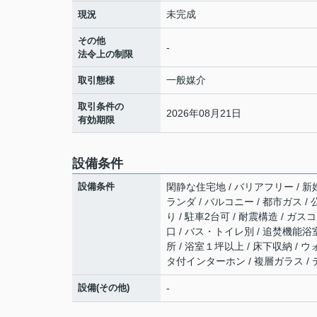
未完成
現況
その他
-
法令上の制限
一般媒介
取引態様
取引条件の
2026年08月21日
有効期限
設備条件
設備条件
閑静な住宅地 / バリアフリー / 新
ランダ / バルコニー / 都市ガス /
り / 駐車2台可 / 耐震構造 / ガ
口 / バス・トイレ別 / 追焚機能浴室
所 / 浴室１坪以上 / 床下収納 /
タ付インターホン / 複層ガラス /
設備(その他)
-