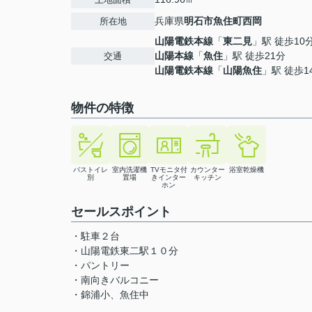
兵庫県
明石市
魚住町西岡
所在地
山陽電鉄本線
「
東二見
」駅 徒歩10
山陽本線
「
魚住
」駅 徒歩21分
交通
山陽電鉄本線
「
山陽魚住
」駅 徒歩1
物件の特徴
バストイレ
室内洗濯機
TVモニタ付
カウンター
浴室乾燥機
別
置場
きインター
キッチン
ホン
セールスポイント
・駐車２台
・山陽電鉄東二駅１０分
・パントリー
・南向きバルコニー
・錦浦小、魚住中