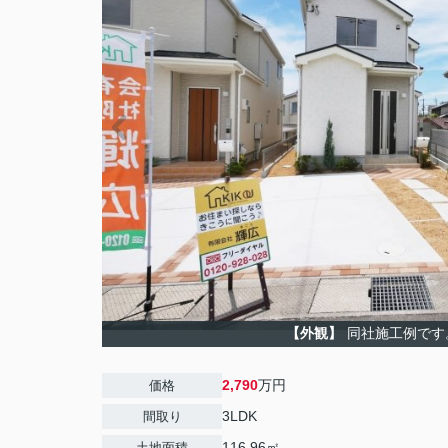
【外観】
同社施工例です
2,790
万円
価格
3LDK
間取り
116.96㎡
土地面積