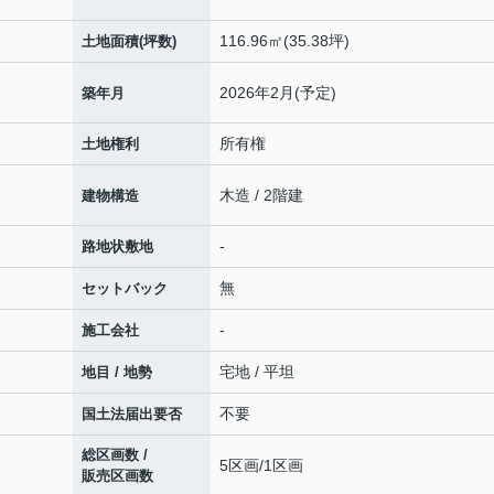
116.96㎡(35.38坪)
土地面積(坪数)
2026年2月(予定)
築年月
所有権
土地権利
木造 / 2階建
建物構造
-
路地状敷地
無
セットバック
-
施工会社
宅地 / 平坦
地目 / 地勢
不要
国土法届出要否
総区画数 /
5区画/1区画
販売区画数