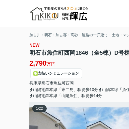
加古川・明石・加古郡・高砂・姫路の一戸建て・土地・マ
NEW
明石市魚住町西岡1846（全5棟）D号
2,790
万円
支払いシミュレーション
兵庫県
明石市
魚住町西岡
山陽電鉄本線「東二見」駅徒歩10分
山陽本線「魚住
山陽電鉄本線「山陽魚住」駅徒歩14分
1
/
22