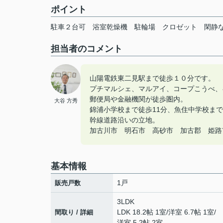
ポイント
駐車２台可
浴室乾燥機
駐輪場
クロゼット
閑静
担当者のコメント
山陽電鉄東二見駅まで徒歩１０分です。
プチマルシェ、マルアイ、コープこうべ、
郵便局や金融機関が徒歩圏内。
大谷 方秀
錦浦小学校まで徒歩11分、魚住中学校まで
幹線道路沿いの立地。
加古川市 明石市 高砂市 加古郡 姫路市の
基本情報
1戸
販売戸数
3LDK
LDK 18.2帖 1室
/
洋室 6.7帖 1室
/
間取り / 詳細
洋室 5.2帖 2室