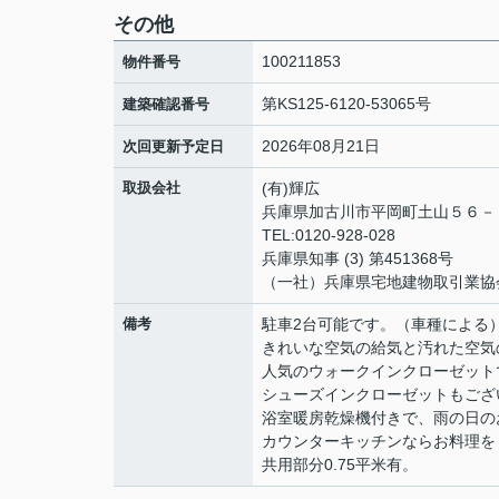
その他
100211853
物件番号
第KS125-6120-53065号
建築確認番号
2026年08月21日
次回更新予定日
取扱会社
(有)輝広
兵庫県加古川市平岡町土山５６
TEL:0120-928-028
兵庫県知事 (3) 第451368号
（一社）兵庫県宅地建物取引業協
備考
駐車2台可能です。（車種による
きれいな空気の給気と汚れた空気
人気のウォークインクローゼット
シューズインクローゼットもござ
浴室暖房乾燥機付きで、雨の日の
カウンターキッチンならお料理を
共用部分0.75平米有。