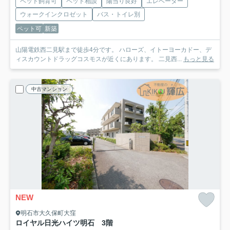
ペット飼育可
ペット相談
陽当り良好
エレベーター
ウォークインクロゼット
バス・トイレ別
ペット可
新築
山陽電鉄西二見駅まで徒歩4分です。 ハローズ、イトーヨーカドー、デ
ィスカウントドラッグコスモスが近くにあります。 二見西...
もっと見る
中古マンション
NEW
明石市大久保町大窪
ロイヤル日光ハイツ明石 3階