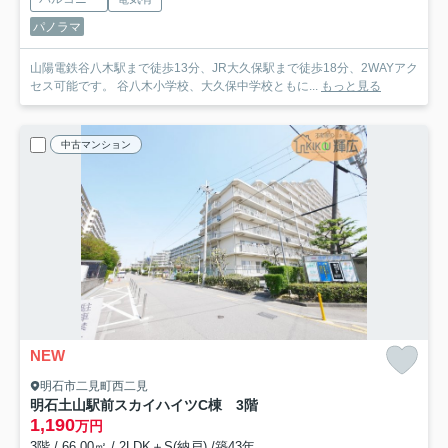
パノラマ
山陽電鉄谷八木駅まで徒歩13分、JR大久保駅まで徒歩18分、2WAYアク
セス可能です。 谷八木小学校、大久保中学校ともに...
もっと見る
中古マンション
NEW
明石市二見町西二見
明石土山駅前スカイハイツC棟 3階
1,190
万円
3階 / 66.00㎡ / 2LDK＋S(納戸) /築43年