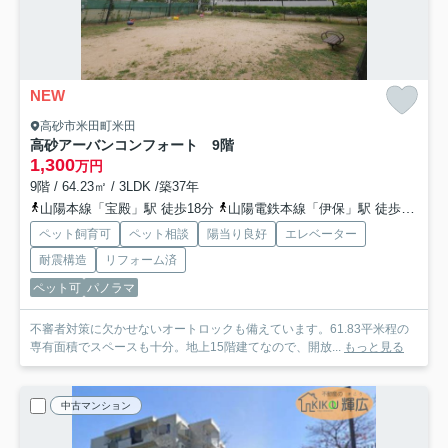
NEW
高砂市米田町米田
高砂アーバンコンフォート 9階
1,300
万円
9階 / 64.23㎡ / 3LDK /築37年
山陽本線「宝殿」駅 徒歩18分
山陽電鉄本線「伊保」駅 徒歩31分
ペット飼育可
ペット相談
陽当り良好
エレベーター
耐震構造
リフォーム済
ペット可
パノラマ
不審者対策に欠かせないオートロックも備えています。61.83平米程の
専有面積でスペースも十分。地上15階建てなので、開放...
もっと見る
中古マンション