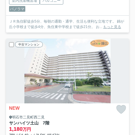
室内洗濯機置場
バルコニー
パノラマ
ＪＲ魚住駅徒歩5分、毎朝の通勤・通学、生活も便利な立地です。 錦が
丘小学校まで徒歩4分、魚住東中学校まで徒歩21分。 お...
もっと見る
中古マンション
NEW
明石市二見町西二見
サンハイツ土山 7階
1,180
万円