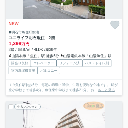
NEW
明石市魚住町鴨池
ユニライフ明石魚住 2階
1,399
万円
2階 / 68.87㎡ / 4LDK /築39年
山陽本線「魚住」駅 徒歩5分
山陽電鉄本線「山陽魚住」駅 徒歩20分
陽当り良好
エレベーター
リフォーム済
バス・トイレ別
室内洗濯機置場
バルコニー
ＪＲ魚住駅徒歩5分、毎朝の通勤・通学、生活も便利な立地です。 錦が
丘小学校まで徒歩4分、魚住東中学校まで徒歩21分。 お...
もっと見る
中古マンション