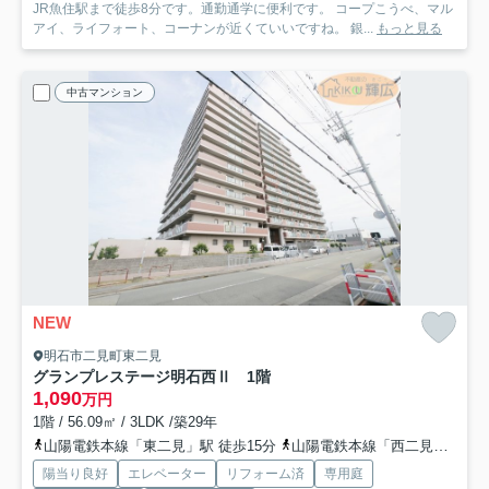
JR魚住駅まで徒歩8分です。通勤通学に便利です。 コープこうべ、マル
アイ、ライフォート、コーナンが近くていいですね。 銀...
もっと見る
中古マンション
NEW
明石市二見町東二見
グランプレステージ明石西Ⅱ 1階
1,090
万円
1階 / 56.09㎡ / 3LDK /築29年
山陽電鉄本線「東二見」駅 徒歩15分
山陽電鉄本線「西二見」駅 徒歩22分
陽当り良好
エレベーター
リフォーム済
専用庭