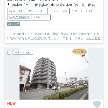
山陽本線「土山」駅 徒歩3分
山陽電鉄本線「西二見」駅 徒歩26分
陽当り良好
エレベーター
リフォーム済
バス・トイレ別
室内洗濯機置場
バルコニー
パノラマ
ＪＲ土山駅徒歩3分、毎朝の通勤・通学、生活も便利な立地です。 お買
い物や外食など周辺施設充実しています。 二見北小学校ま...
もっと見る
中古マンション
NEW