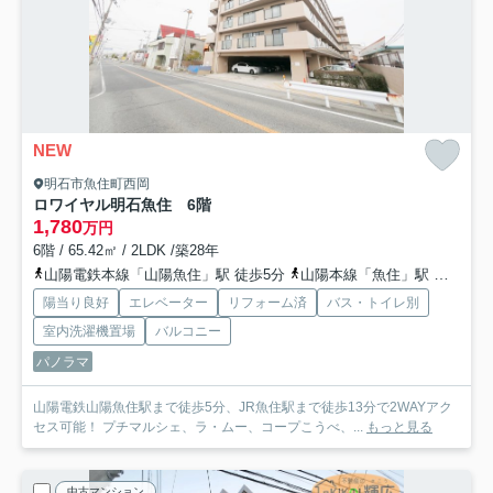
NEW
明石市魚住町西岡
ロワイヤル明石魚住 6階
1,780
万円
6階 / 65.42㎡ / 2LDK /築28年
山陽電鉄本線「山陽魚住」駅 徒歩5分
山陽本線「魚住」駅 徒歩13分
陽当り良好
エレベーター
リフォーム済
バス・トイレ別
室内洗濯機置場
バルコニー
パノラマ
山陽電鉄山陽魚住駅まで徒歩5分、JR魚住駅まで徒歩13分で2WAYアク
セス可能！ プチマルシェ、ラ・ムー、コープこうべ、...
もっと見る
中古マンション