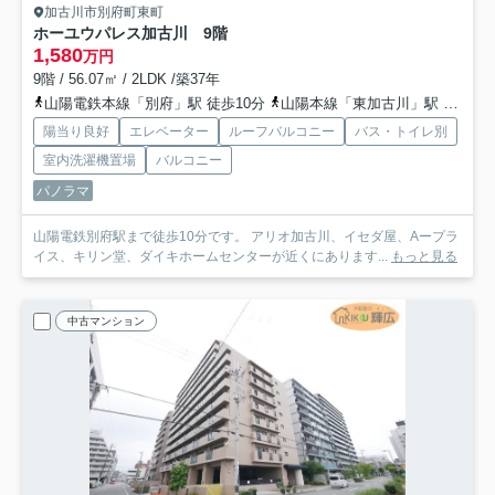
加古川市別府町東町
ホーユウパレス加古川 9階
1,580
万円
9階 / 56.07㎡ / 2LDK /築37年
山陽電鉄本線「別府」駅 徒歩10分
山陽本線「東加古川」駅 徒歩43分
陽当り良好
エレベーター
ルーフバルコニー
バス・トイレ別
室内洗濯機置場
バルコニー
パノラマ
山陽電鉄別府駅まで徒歩10分です。 アリオ加古川、イセダ屋、Aープラ
イス、キリン堂、ダイキホームセンターが近くにあります...
もっと見る
中古マンション