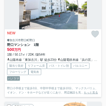
NEW
加古川市野口町野口
野口マンション 1階
500
万円
1階 / 50.17㎡ / 2DK /築54年
山陽本線「東加古川」駅 徒歩23分
山陽電鉄本線「浜の宮」駅 徒歩41分
陽当り良好
リフォーム済
バス・トイレ別
バルコニー
フローリング
電気有
パノラマ
野口小学校まで徒歩3分、中部中学校まで徒歩10分。 マックスバリュ、
イオン、ドン・キホーテなどが近くにあり、周辺施設も充...
もっと見る