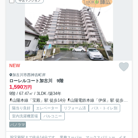
中古マンション
NEW
加古川市西神吉町岸
ローレルコート加古川 9階
1,590
万円
9階 / 67.47㎡ / 3LDK /築34年
山陽本線「宝殿」駅 徒歩14分
山陽電鉄本線「伊保」駅 徒歩47分
陽当り良好
エレベーター
リフォーム済
バス・トイレ別
室内洗濯機置場
バルコニー
パノラマ
JR宝殿駅まで徒歩14分です。 業務スーパー、マックスバリュー、イオ