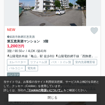
NEW
姫路市飾磨区恵美酒
第五恵美酒マンション 3階
1,200
万円
3階 / 90.50㎡ / 4LDK /築41年
山陽電鉄本線「亀山」駅 徒歩8分
山陽電鉄網干線「西飾磨」駅 徒歩37分
エレベーター
リフォーム済
バス・トイレ別
室内洗濯機置場
バルコニー
電気有
パノラマ
当サイトでは、お客様の当サイト利用状況把握、サービス向上検討を目的と
山陽電鉄亀山駅まで徒歩8分です。 お買い物や外食など周辺施設充実し
して、クッキー（Cookie）を使用しています。
ています。 郵便局がすぐ近くにあるので大変便利です。 ...
もっと見る
詳しくは、当社の
「Cookieの取扱いについて」
をご確認ください。
閉じる
中古マンション