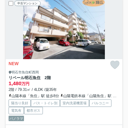
中古マンション
NEW
明石市魚住町西岡
リベール明石魚住 2階
1,480
万円
2階 / 79.31㎡ / 4LDK /築35年
山陽本線「魚住」駅 徒歩8分
山陽電鉄本線「山陽魚住」駅 徒歩22分
陽当り良好
バス・トイレ別
室内洗濯機置場
バルコニー
電気有
都市ガス
パノラマ