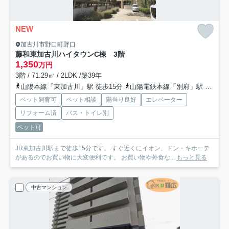
NEW
加古川市野口町野口
藤和東加古川ハイタウンC棟 3階
1,350
万円
3階 / 71.29㎡ / 2LDK /築39年
山陽本線「東加古川」駅 徒歩15分
山陽電鉄本線「別府」駅 徒歩40分
ペット飼育可
ペット相談
陽当り良好
エレベーター
リフォーム済
バス・トイレ別
ペット可
JR東加古川駅まで徒歩15分です。 すぐ近くにイオン、ドン・キホーテ
があるのでお買い物に大変便利です。 お買い物や外食な...
もっと見る
中古マンション