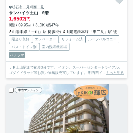
明石市二見町西二見
サンハイツ土山 9階
1,650
万円
9階 / 69.95㎡ / 3LDK /築47年
山陽本線「土山」駅 徒歩3分
山陽電鉄本線「東二見」駅 徒歩30分
陽当り良好
エレベーター
リフォーム済
ルーフバルコニー
バス・トイレ別
室内洗濯機置場
パノラマ
ＪＲ土山駅まで徒歩3分です。 イオン、スーパーセンタートライアル、
ゴダイドラッグ等お買い物施設充実しています。 明石西イ...
もっと見る
中古マンション