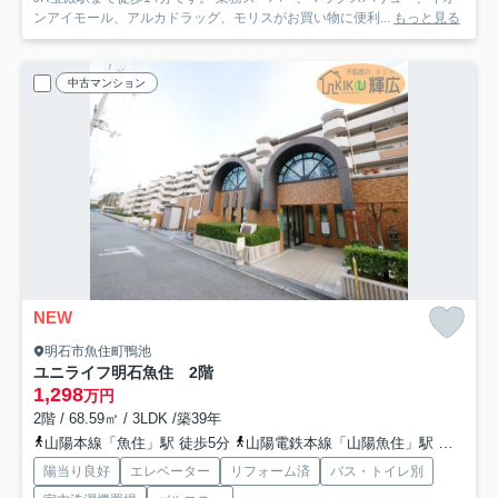
ンアイモール、アルカドラッグ、モリスがお買い物に便利...
もっと見る
中古マンション
NEW
明石市魚住町鴨池
ユニライフ明石魚住 2階
1,298
万円
2階 / 68.59㎡ / 3LDK /築39年
山陽本線「魚住」駅 徒歩5分
山陽電鉄本線「山陽魚住」駅 徒歩20分
陽当り良好
エレベーター
リフォーム済
バス・トイレ別