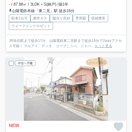
- / 87.88㎡ / 3LDK＋S(納戸) /築1年
山陽電鉄本線「東二見」駅 徒歩16分
駐車2台可
都市ガス
陽当り良好
専用庭
収納豊富
ウォークインクロゼット
JR魚住駅まで徒歩17分、山陽電鉄東二見駅まで徒歩16分で2wayアクセ
ス可能！ マルアイ、ディオ、コープこうべ、ジャパ...
もっと見る
中古一戸建
NEW