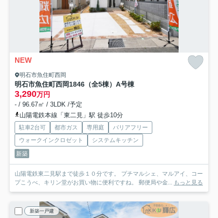
NEW
明石市魚住町西岡
明石市魚住町西岡1846（全5棟）A号棟
3,290
万円
- / 96.67㎡ / 3LDK /予定
山陽電鉄本線「東二見」駅 徒歩10分
駐車2台可
都市ガス
専用庭
バリアフリー
ウォークインクロゼット
システムキッチン
新築
山陽電鉄東二見駅まで徒歩１０分です。 プチマルシェ、マルアイ、コー
プこうべ、キリン堂がお買い物に便利ですね。 郵便局や金...
もっと見る
新築一戸建