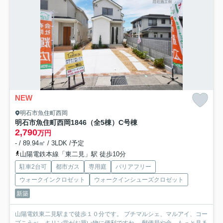
NEW
明石市魚住町西岡
明石市魚住町西岡1846（全5棟）C号棟
2,790
万円
- / 89.94㎡ / 3LDK /予定
山陽電鉄本線「東二見」駅 徒歩10分
駐車2台可
都市ガス
専用庭
バリアフリー
ウォークインクロゼット
ウォークインシューズクロゼット
新築
山陽電鉄東二見駅まで徒歩１０分です。 プチマルシェ、マルアイ、コー