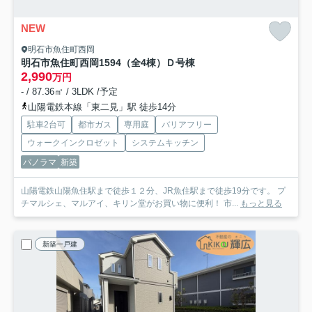
NEW
明石市魚住町西岡
明石市魚住町西岡1594（全4棟）Ｄ号棟
2,990
万円
- / 87.36㎡ / 3LDK /予定
山陽電鉄本線「東二見」駅 徒歩14分
駐車2台可
都市ガス
専用庭
バリアフリー
ウォークインクロゼット
システムキッチン
パノラマ
新築
山陽電鉄山陽魚住駅まで徒歩１２分、JR魚住駅まで徒歩19分です。 プ
チマルシェ、マルアイ、キリン堂がお買い物に便利！ 市...
もっと見る
新築一戸建