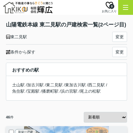
0
お気に入り
山陽電鉄本線 東二見駅の戸建検索一覧(2ページ目)
東二見駅
変更
条件から探す
変更
おすすめの駅
土山駅
/
加古川駅
/
東二見駅
/
東加古川駅
/
西二見駅
/
魚住駅
/
宝殿駅
/
播磨町駅
/
浜の宮駅
/
尾上の松駅
46
件
新築一戸建