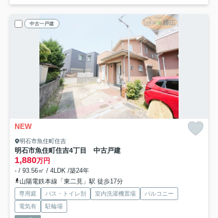
中古一戸建
NEW
明石市魚住町住吉
明石市魚住町住吉4丁目 中古戸建
1,880
万円
- / 93.56㎡ / 4LDK /築24年
山陽電鉄本線「東二見」駅 徒歩17分
専用庭
バス・トイレ別
室内洗濯機置場
バルコニー
電気有
駐輪場