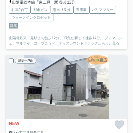
山陽電鉄本線「東二見」駅 徒歩12分
駐車2台可
都市ガス
陽当り良好
専用庭
バリアフリー
ウォークインクロゼット
新築
山陽電鉄東二見駅まで徒歩12分、JR魚住駅まで徒歩14分。 プチマルシ
ェ、マルアイ、コープこうべ、ディスカウントドラッグ...
もっと見る
新築一戸建
NEW
明石市二見町西二見