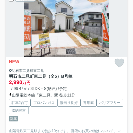
NEW
明石市二見町東二見
明石市二見町東二見（全5）B号棟
2,990
万円
- / 96.47㎡ / 3LDK＋S(納戸) /予定
山陽電鉄本線「東二見」駅 徒歩11分
駐車2台可
プロパンガス
陽当り良好
専用庭
バリアフリー
収納豊富
新築
山陽電鉄東二見駅まで徒歩10分です。 普段のお買い物はマルハチ、マ