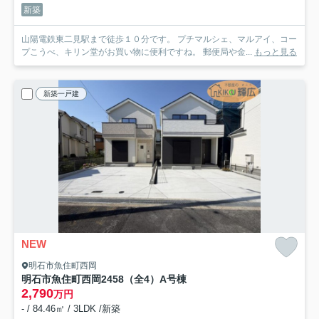
新築
山陽電鉄東二見駅まで徒歩１０分です。 プチマルシェ、マルアイ、コー
プこうべ、キリン堂がお買い物に便利ですね。 郵便局や金...
もっと見る
新築一戸建
NEW
明石市魚住町西岡
明石市魚住町西岡2458（全4）A号棟
2,790
万円
- / 84.46㎡ / 3LDK /新築