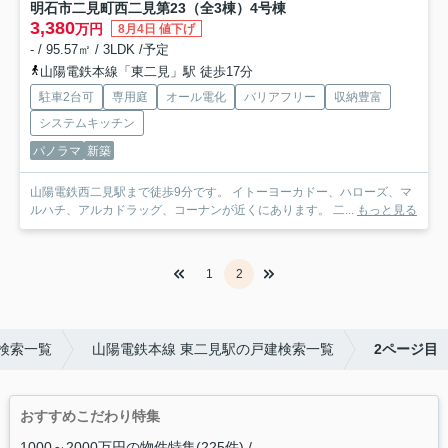
明石市二見町西二見第23（全3棟）4号棟
3,380
万円
8月4日 値下げ
- / 95.57㎡ / 3LDK /予定
山陽電鉄本線「東二見」駅 徒歩17分
駐車2台可
専用庭
オール電化
バリアフリー
収納豊富
システムキッチン
パノラマ
新築
山陽電鉄西二見駅まで徒歩9分です。 イトーヨーカドー、ハローズ、マ
ルハチ、アルカドラッグ、コーナンが近くにあります。 二...
もっと見る
1
2
検索一覧
山陽電鉄本線 東二見駅の戸建検索一覧
2ページ目
おすすめこだわり特集
1000～2000万円の物件特集(225件)