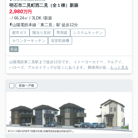
明石市二見町西二見（全１棟）新築
2,980
万円
- / 66.24㎡ / 3LDK /新築
山陽電鉄本線「東二見」駅 徒歩12分
都市ガス
陽当り良好
専用庭
システムキッチン
カウンターキッチン
浴室乾燥機
新築
山陽電鉄東二見駅まで徒歩12分です。 イトーヨーカドー、マルアイ、
ハローズ、アルカドラッグが近くにあります。 郵便局が徒...
もっと見る
新築一戸建