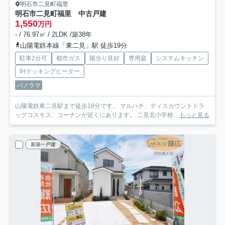
明石市二見町福里
明石市二見町福里 中古戸建
1,550
万円
- / 76.97㎡ / 2LDK /築38年
山陽電鉄本線「東二見」駅 徒歩19分
駐車2台可
都市ガス
陽当り良好
専用庭
システムキッチン
IHクッキングヒーター
パノラマ
山陽電鉄東二見駅まで徒歩18分です。 マルハチ、ディスカウントドラ
ッグコスモス、コーナンが近くにあります。 二見北小学校...
もっと見る
新築一戸建