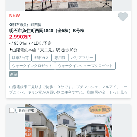
NEW
明石市魚住町西岡
明石市魚住町西岡1846（全5棟）B号棟
2,990
万円
- / 93.04㎡ / 4LDK /予定
山陽電鉄本線「東二見」駅 徒歩10分
駐車2台可
都市ガス
専用庭
バリアフリー
ウォークインクロゼット
ウォークインシューズクロゼット
新築
山陽電鉄東二見駅まで徒歩１０分です。 プチマルシェ、マルアイ、コー
プこうべ、キリン堂がお買い物に便利ですね。 郵便局や金...
もっと見る
新築一戸建