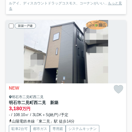
ルアイ、ディスカウントドラッグコスモス、コーナンがいい...
もっと見
る
新築一戸建
NEW
明石市二見町西二見
明石市二見町西二見 新築
3,180
万円
- / 108.10㎡ / 3LDK＋S(納戸) /予定
山陽電鉄本線「東二見」駅 徒歩14分
駐車2台可
都市ガス
専用庭
システムキッチン