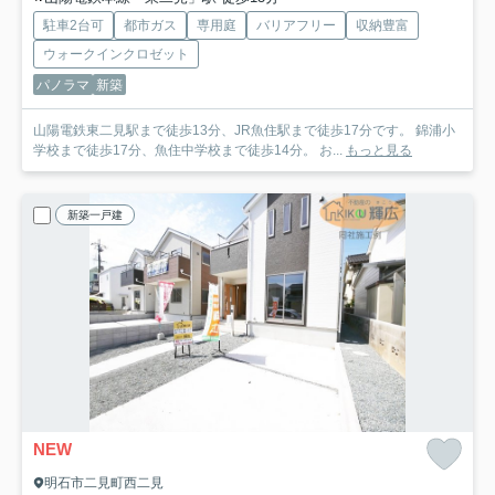
駐車2台可
都市ガス
専用庭
バリアフリー
収納豊富
ウォークインクロゼット
パノラマ
新築
山陽電鉄東二見駅まで徒歩13分、JR魚住駅まで徒歩17分です。 錦浦小
学校まで徒歩17分、魚住中学校まで徒歩14分。 お...
もっと見る
新築一戸建
NEW
明石市二見町西二見