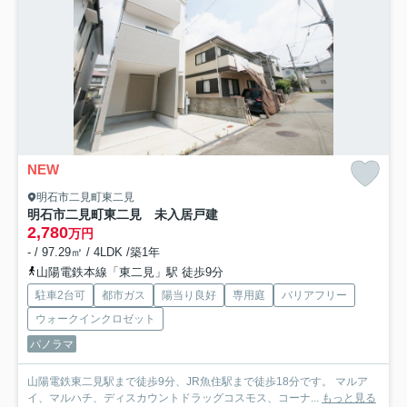
NEW
明石市二見町東二見
明石市二見町東二見 未入居戸建
2,780
万円
- / 97.29㎡ / 4LDK /築1年
山陽電鉄本線「東二見」駅 徒歩9分
駐車2台可
都市ガス
陽当り良好
専用庭
バリアフリー
ウォークインクロゼット
パノラマ
山陽電鉄東二見駅まで徒歩9分、JR魚住駅まで徒歩18分です。 マルア
イ、マルハチ、ディスカウントドラッグコスモス、コーナ...
もっと見る