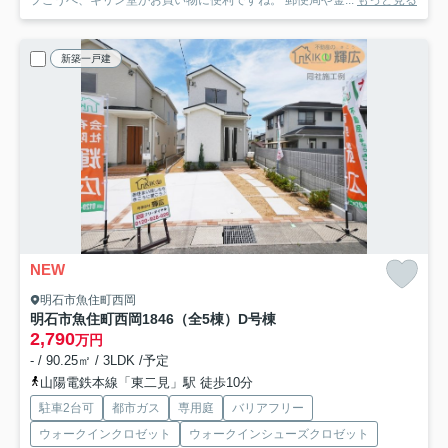
プこうべ、キリン堂がお買い物に便利ですね。 郵便局や金...
もっと見る
新築一戸建
NEW
明石市魚住町西岡
明石市魚住町西岡1846（全5棟）D号棟
2,790
万円
- / 90.25㎡ / 3LDK /予定
山陽電鉄本線「東二見」駅 徒歩10分
駐車2台可
都市ガス
専用庭
バリアフリー
ウォークインクロゼット
ウォークインシューズクロゼット