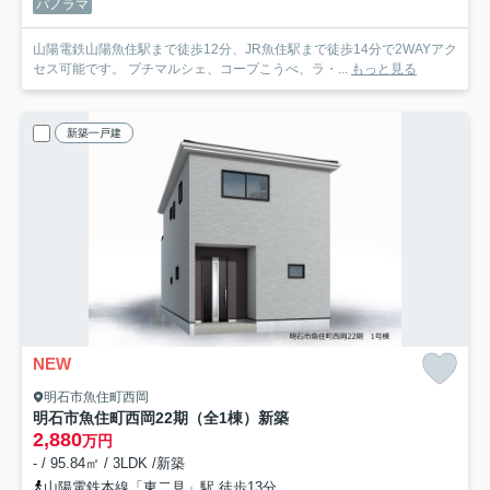
パノラマ
山陽電鉄山陽魚住駅まで徒歩12分、JR魚住駅まで徒歩14分で2WAYアク
セス可能です。 プチマルシェ、コープこうべ、ラ・...
もっと見る
新築一戸建
NEW
明石市魚住町西岡
明石市魚住町西岡22期（全1棟）新築
2,880
万円
- / 95.84㎡ / 3LDK /新築
山陽電鉄本線「東二見」駅 徒歩13分