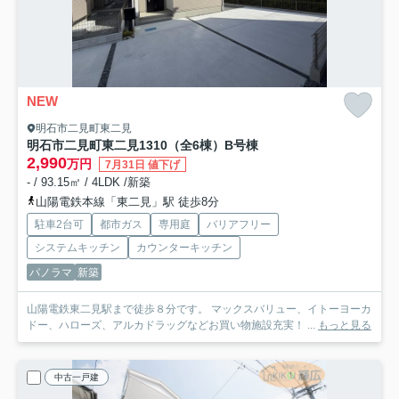
NEW
明石市二見町東二見
明石市二見町東二見1310（全6棟）B号棟
2,990
万円
7月31日 値下げ
- / 93.15㎡ / 4LDK /新築
山陽電鉄本線「東二見」駅 徒歩8分
駐車2台可
都市ガス
専用庭
バリアフリー
システムキッチン
カウンターキッチン
パノラマ
新築
山陽電鉄東二見駅まで徒歩８分です。 マックスバリュー、イトーヨーカ
ドー、ハローズ、アルカドラッグなどお買い物施設充実！ ...
もっと見る
中古一戸建