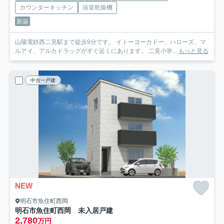
カウンターキッチン
浴室乾燥機
新築
山陽電鉄西二見駅まで徒歩9分です。 イトーヨーカドー、ハローズ、マ
ルアイ、アルカドラッグがすぐ近くにあります。 二見小学...
もっと見る
中古一戸建
NEW
明石市魚住町西岡
明石市魚住町西岡 未入居戸建
2,780
万円