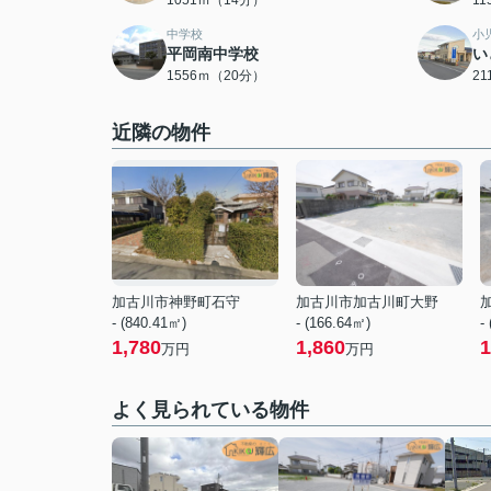
1051ｍ（14分）
1
中学校
小
平岡南中学校
い
1556ｍ（20分）
2
近隣の物件
加古川市神野町石守
加古川市加古川町大野
- (840.41㎡)
- (166.64㎡)
-
1,780
1,860
1
万円
万円
よく見られている物件