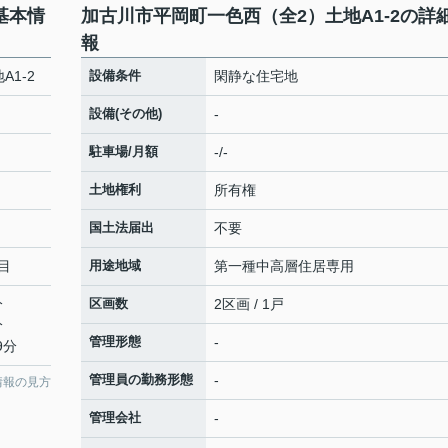
基本情
加古川市平岡町一色西（全2）土地A1-2の詳
報
1-2
設備条件
閑静な住宅地
設備(その他)
-
駐車場/月額
-/-
土地権利
所有権
国土法届出
不要
目
用途地域
第一種中高層住居専用
分
区画数
2区画 / 1戸
分
管理形態
-
9分
管理員の勤務形態
-
情報の見方
管理会社
-