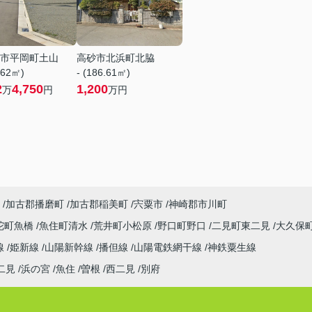
市平岡町土山
高砂市北浜町北脇
.62㎡)
- (186.61㎡)
2
4,750
1,200
万
円
万円
加古郡播磨町
加古郡稲美町
宍粟市
神崎郡市川町
陀町魚橋
魚住町清水
荒井町小松原
野口町野口
二見町東二見
大久保
線
姫新線
山陽新幹線
播但線
山陽電鉄網干線
神鉄粟生線
二見
浜の宮
魚住
曽根
西二見
別府