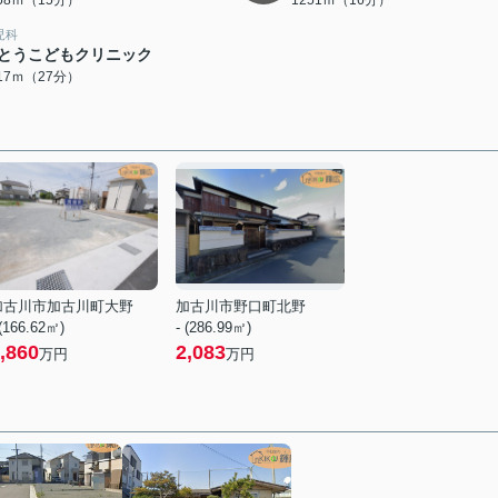
158ｍ（15分）
1251ｍ（16分）
児科
とうこどもクリニック
117ｍ（27分）
加古川市加古川町大野
加古川市野口町北野
 (166.62㎡)
- (286.99㎡)
,860
2,083
万円
万円