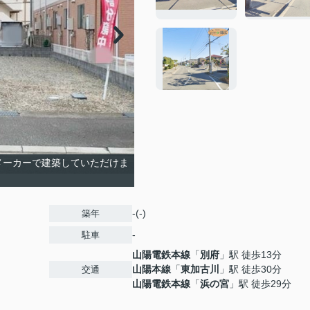
メーカーで建築していただけま
-(-)
築年
-
駐車
山陽電鉄本線
「
別府
」駅 徒歩13分
山陽本線
「
東加古川
」駅 徒歩30分
交通
山陽電鉄本線
「
浜の宮
」駅 徒歩29分