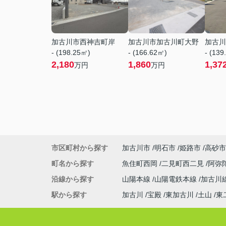
加古川市西神吉町岸
加古川市加古川町大野
加古川
- (198.25㎡)
- (166.62㎡)
- (139
2,180
1,860
1,37
万円
万円
市区町村から探す
加古川市
明石市
姫路市
高砂市
町名から探す
魚住町西岡
二見町西二見
阿弥
沿線から探す
山陽本線
山陽電鉄本線
加古川
駅から探す
加古川
宝殿
東加古川
土山
東