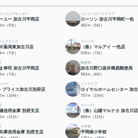
ョッピングセンター
コンビニエンスストア
ーユー 加古川平岡店
ローソン 加古川平岡町一色
88ｍ（5分）
392ｍ（5分）
ラッグストア
スーパー
ギ薬局東加古川店
（株）マルアイ 一色店
89ｍ（7分）
526ｍ（7分）
司
郵便局
ま寿司 加古川平岡店
加古川野口坂井簡易郵便局
58ｍ（7分）
563ｍ（8分）
ーパー
インテリア
－プライス加古川別府店
ロイヤルホームセンター 加
22ｍ（10分）
757ｍ（10分）
行
スーパー
陽信用金庫 別府支店
（株）山陽マルナカ 加古川店
10ｍ（11分）
860ｍ（11分）
行
小学校
兵庫信用金庫 別府支店
平岡南小学校