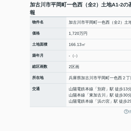
加古川市平岡町一色西（全2）土地A1-2の
報
物件名
加古川市平岡町一色西（全2）土地A
価格
1,720万円
土地面積
166.13㎡
築年月
-（-）
総区画数
2区画
所在地
兵庫県
加古川市
平岡町一色西
２丁
交通
山陽電鉄本線
「
別府
」駅 徒歩13
山陽本線
「
東加古川
」駅 徒歩30
山陽電鉄本線
「
浜の宮
」駅 徒歩2