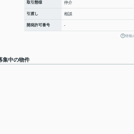
取引態様
仲介
引渡し
相談
開発許可番号
-
情報
で募集中の物件