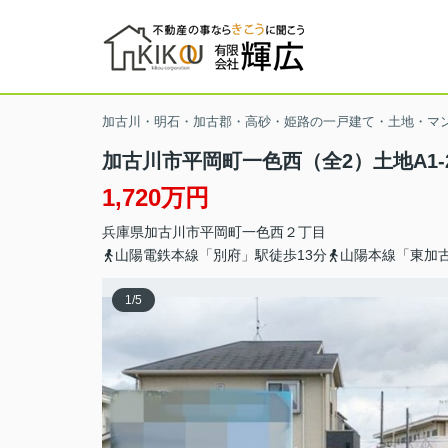
加古川・明石・加古郡・高砂・姫路の一戸建て・土地・マ
加古川市平岡町一色西（全2）土地A1-
1,720万円
兵庫県
加古川市
平岡町一色西
２丁目
山陽電鉄本線「別府」駅徒歩13分
山陽本線「東加古
1
/
5