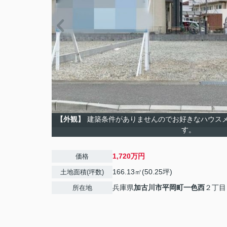
【外観】
建築条件がありませんのでお好きなハウス
す。
1,720万円
価格
166.13㎡(50.25坪)
土地面積(坪数)
兵庫県
加古川市
平岡町一色西
２丁目
所在地