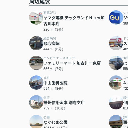
周辺施設
家電製品
シ
ヤマダ電機 テックランドＮｅｗ加
ジ
古川本店
3
220ｍ（3分）
総合病院
ド
順心病院
ス
444ｍ（6分）
4
コンビニエンスストア
寿
ファミリーマート 加古川一色店
は
556ｍ（7分）
5
歯科
ス
中山歯科医院
A
594ｍ（8分）
7
銀行
銀
播州信用金庫 別府支店
但
759ｍ（10分）
8
公園
銀
なかじま公園
西