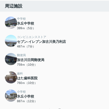
周辺施設
中学校
氷丘中学校
399ｍ（5分）
コンビニエンスストア
セブン-イレブン加古川美乃利店
487ｍ（7分）
郵便局
加古川日岡郵便局
759ｍ（10分）
歯科
はた歯科医院
760ｍ（10分）
小学校
氷丘小学校
887ｍ（12分）