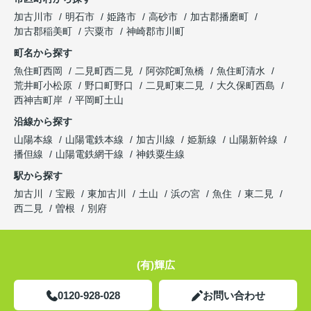
加古川市
明石市
姫路市
高砂市
加古郡播磨町
加古郡稲美町
宍粟市
神崎郡市川町
町名から探す
魚住町西岡
二見町西二見
阿弥陀町魚橋
魚住町清水
荒井町小松原
野口町野口
二見町東二見
大久保町西島
西神吉町岸
平岡町土山
沿線から探す
山陽本線
山陽電鉄本線
加古川線
姫新線
山陽新幹線
播但線
山陽電鉄網干線
神鉄粟生線
駅から探す
加古川
宝殿
東加古川
土山
浜の宮
魚住
東二見
西二見
曽根
別府
(有)輝広
0120-928-028
お問い合わせ