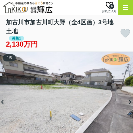
0
お気に入り
加古川市加古川町大野（全4区画）3号地
土地
募集1
2,130万円
1
/
5