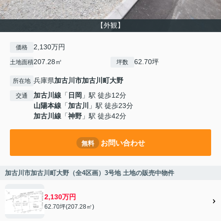
【外観】
2,130万円
価格
207.28㎡
62.70坪
土地面積
坪数
兵庫県
加古川市
加古川町大野
所在地
加古川線
「
日岡
」駅 徒歩12分
交通
山陽本線
「
加古川
」駅 徒歩23分
加古川線
「
神野
」駅 徒歩42分
お問い合わせ
無料
加古川市加古川町大野（全4区画）3号地 土地の販売中物件
2,130万円
62.70坪(207.28㎡)