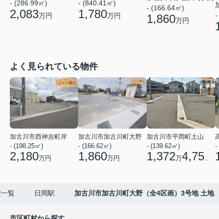
- (840.41㎡)
- (286.99㎡)
- (166.64㎡)
1,780
2,083
-
万円
万円
1,860
万円
よく見られている物件
加古川市西神吉町岸
加古川市加古川町大野
加古川市平岡町土山
- (198.25㎡)
- (166.62㎡)
- (139.62㎡)
-
2,180
1,860
1,372
4,750
万円
万円
万
円
索一覧
日岡駅
加古川市加古川町大野（全4区画）3号地 土地
市区町村から探す