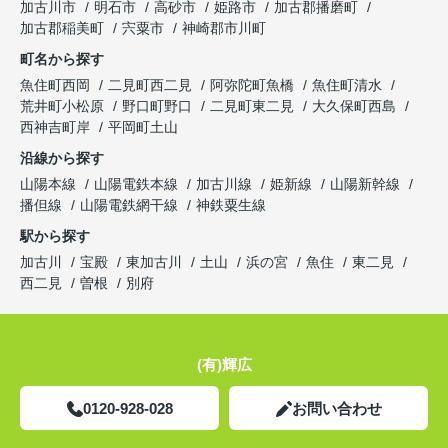
加古川市
明石市
高砂市
姫路市
加古郡播磨町
加古郡稲美町
宍粟市
神崎郡市川町
町名から探す
魚住町西岡
二見町西二見
阿弥陀町魚橋
魚住町清水
荒井町小松原
野口町野口
二見町東二見
大久保町西島
西神吉町岸
平岡町土山
沿線から探す
山陽本線
山陽電鉄本線
加古川線
姫新線
山陽新幹線
播但線
山陽電鉄網干線
神鉄粟生線
駅から探す
加古川
宝殿
東加古川
土山
浜の宮
魚住
東二見
西二見
曽根
別府
(有)輝広
0120-928-028
お問い合わせ