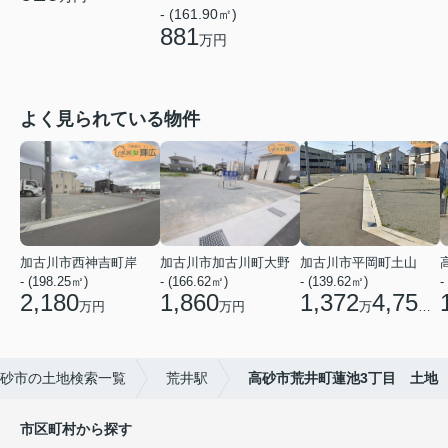
- (161.90㎡)
881
万円
よく見られている物件
加古川市西神吉町岸
加古川市加古川町大野
加古川市平岡町土山
- (198.25㎡)
- (166.62㎡)
- (139.62㎡)
-
2,180
1,860
1,372
4,750
万円
万円
万
円
砂市の土地検索一覧
荒井駅
高砂市荒井町蓮池3丁目 土地
市区町村から探す