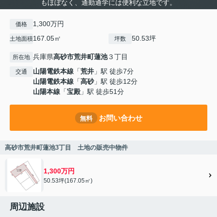
もほぼなく、通勤通学には便利な立地です。
1,300万円
価格
167.05㎡
50.53坪
土地面積
坪数
兵庫県
高砂市
荒井町蓮池
３丁目
所在地
山陽電鉄本線
「
荒井
」駅 徒歩7分
交通
山陽電鉄本線
「
高砂
」駅 徒歩12分
山陽本線
「
宝殿
」駅 徒歩51分
お問い合わせ
無料
高砂市荒井町蓮池3丁目 土地の販売中物件
1,300万円
50.53坪(167.05㎡)
周辺施設