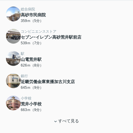
総合病院
高砂市民病院
359ｍ（5分）
コンビニエンスストア
セブン−イレブン高砂荒井駅前店
539ｍ（7分）
駅
山電荒井駅
626ｍ（8分）
銀行
近畿労働金庫東播加古川支店
645ｍ（9分）
小学校
荒井小学校
663ｍ（9分）
すべて見る