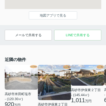
地図アプリで見る
メールで共有する
LINEで共有する
近隣の物件
高砂市伊保東２丁目
高砂市米田町塩市
-
- (145.44㎡)
1,011
- (120.30㎡)
万円
920
高砂市伊保東２丁目
万円