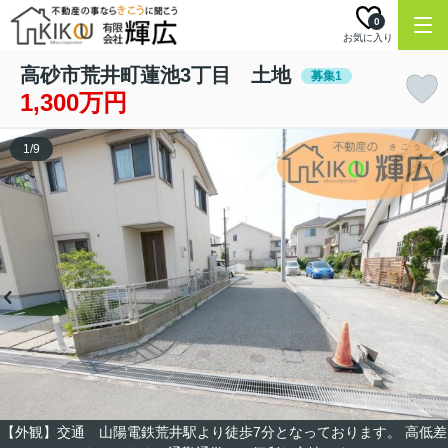
0
お気に入り
高砂市荒井町蓮池3丁目 土地
募集1
1,300万円
1
/
9
【外観】交通 山陽電鉄荒井駅より徒歩7分となっております。 高低差