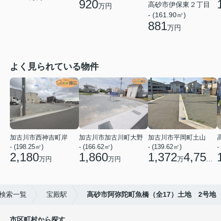
920
高砂市伊保東２丁目
万円
- (161.90㎡)
881
万円
よく見られている物件
加古川市西神吉町岸
加古川市加古川町大野
加古川市平岡町土山
- (198.25㎡)
- (166.62㎡)
- (139.62㎡)
-
2,180
1,860
1,372
4,750
万円
万円
万
円
検索一覧
宝殿駅
高砂市阿弥陀町魚橋（全17）土地 2号地
市区町村から探す