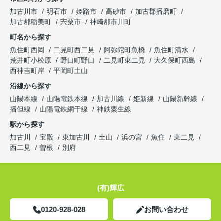
加古川市
明石市
姫路市
高砂市
加古郡播磨町
加古郡稲美町
宍粟市
神崎郡市川町
町名から探す
魚住町西岡
二見町西二見
阿弥陀町魚橋
魚住町清水
荒井町小松原
野口町野口
二見町東二見
大久保町西島
西神吉町岸
平岡町土山
沿線から探す
山陽本線
山陽電鉄本線
加古川線
姫新線
山陽新幹線
播但線
山陽電鉄網干線
神鉄粟生線
駅から探す
加古川
宝殿
東加古川
土山
浜の宮
魚住
東二見
西二見
曽根
別府
(有)輝広
0120-928-028
お問い合わせ