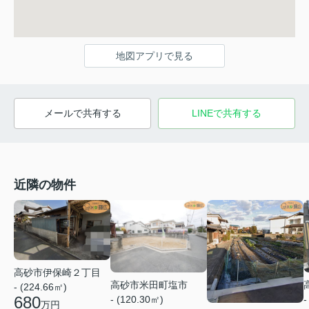
地図アプリで見る
メールで共有する
LINEで共有する
近隣の物件
高砂市伊保崎２丁目
高砂市米田町塩市
- (224.66㎡)
680
-
- (120.30㎡)
万円