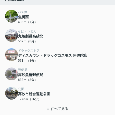
バス停
魚橋西
493ｍ（7分）
そば・うどん
丸亀製麺高砂北
562ｍ（8分）
ドラッグストア
ディスカウントドラッグコスモス 阿弥陀店
571ｍ（8分）
郵便局
高砂魚橋郵便局
632ｍ（8分）
公園
高砂市総合運動公園
1273ｍ（16分）
すべて見る