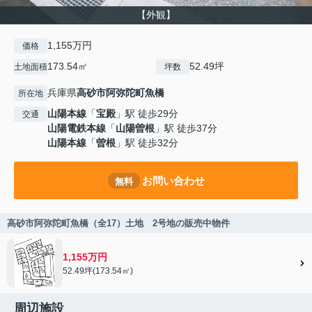
【外観】
1,155万円
価格
173.54㎡
52.49坪
土地面積
坪数
兵庫県
高砂市
阿弥陀町魚橋
所在地
山陽本線
「
宝殿
」駅 徒歩29分
交通
山陽電鉄本線
「
山陽曽根
」駅 徒歩37分
山陽本線
「
曽根
」駅 徒歩32分
お問い合わせ
無料
高砂市阿弥陀町魚橋（全17）土地 2号地の販売中物件
1,155万円
52.49坪(173.54㎡)
周辺施設