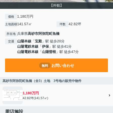
【外観】
1,180万円
価格
141.57㎡
42.82坪
土地面積
坪数
兵庫県
高砂市
阿弥陀町魚橋
所在地
山陽本線
「
宝殿
」駅 徒歩20分
交通
山陽電鉄本線
「
伊保
」駅 徒歩41分
山陽電鉄本線
「
山陽曽根
」駅 徒歩47分
お問い合わせ
無料
高砂市阿弥陀町魚橋（全3）土地 3号地の販売中物件
1,180万円
42.82坪(141.57㎡)
周辺施設