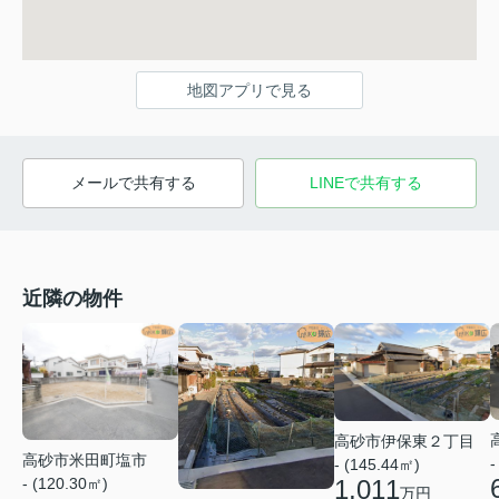
地図アプリで見る
メールで共有する
LINEで共有する
近隣の物件
高砂市伊保東２丁目
高砂市米田町塩市
-
- (145.44㎡)
1,011
- (120.30㎡)
万円