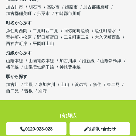
加古川市
明石市
高砂市
姫路市
加古郡播磨町
加古郡稲美町
宍粟市
神崎郡市川町
町名から探す
魚住町西岡
二見町西二見
阿弥陀町魚橋
魚住町清水
荒井町小松原
野口町野口
二見町東二見
大久保町西島
西神吉町岸
平岡町土山
沿線から探す
山陽本線
山陽電鉄本線
加古川線
姫新線
山陽新幹線
播但線
山陽電鉄網干線
神鉄粟生線
駅から探す
加古川
宝殿
東加古川
土山
浜の宮
魚住
東二見
西二見
曽根
別府
(有)輝広
0120-928-028
お問い合わせ