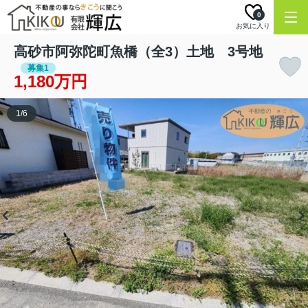
0
お気に入り
高砂市阿弥陀町魚橋（全3）土地 3号地
募集1
1,180万円
1
/
6