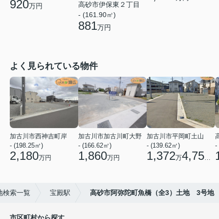
920
高砂市伊保東２丁目
万円
- (161.90㎡)
881
万円
よく見られている物件
加古川市西神吉町岸
加古川市加古川町大野
加古川市平岡町土山
- (198.25㎡)
- (166.62㎡)
- (139.62㎡)
-
2,180
1,860
1,372
4,750
万円
万円
万
円
地検索一覧
宝殿駅
高砂市阿弥陀町魚橋（全3）土地 3号地
市区町村から探す