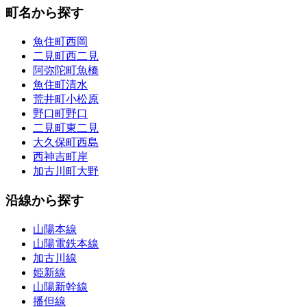
町名から探す
魚住町西岡
二見町西二見
阿弥陀町魚橋
魚住町清水
荒井町小松原
野口町野口
二見町東二見
大久保町西島
西神吉町岸
加古川町大野
沿線から探す
山陽本線
山陽電鉄本線
加古川線
姫新線
山陽新幹線
播但線