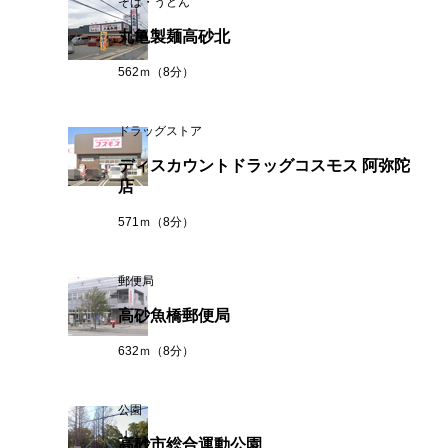
そば・うどん
丸亀製麺高砂北
562ｍ（8分）
ドラッグストア
ディスカウントドラッグコスモス 阿弥陀
店
571ｍ（8分）
郵便局
高砂魚橋郵便局
632ｍ（8分）
公園
高砂市総合運動公園