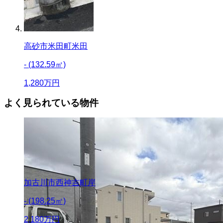
高砂市米田町米田
- (132.59㎡)
1,280
万円
よく見られている物件
加古川市西神吉町岸
- (198.25㎡)
2,180
万円