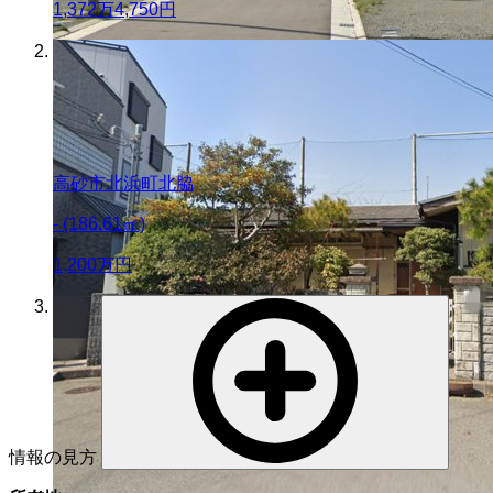
1,372
万
4,750
円
高砂市北浜町北脇
- (186.61㎡)
1,200
万円
情報の見方