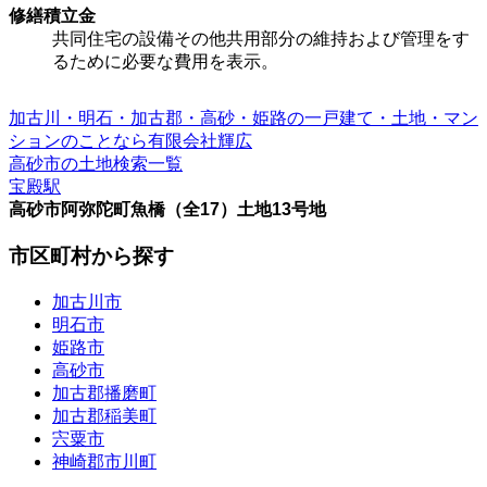
修繕積立金
共同住宅の設備その他共用部分の維持および管理をす
るために必要な費用を表示。
加古川・明石・加古郡・高砂・姫路の一戸建て・土地・マン
ションのことなら有限会社輝広
高砂市の土地検索一覧
宝殿駅
高砂市阿弥陀町魚橋（全17）土地13号地
市区町村から探す
加古川市
明石市
姫路市
高砂市
加古郡播磨町
加古郡稲美町
宍粟市
神崎郡市川町