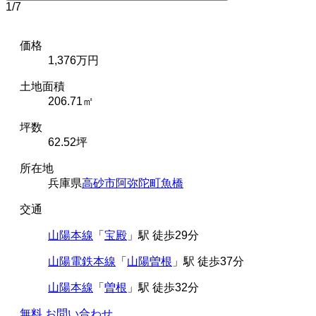
1
/
7
価格
1,376万円
土地面積
206.71㎡
坪数
62.52坪
所在地
兵庫県
高砂市
阿弥陀町魚橋
交通
山陽本線
「
宝殿
」駅 徒歩29分
山陽電鉄本線
「
山陽曽根
」駅 徒歩37分
山陽本線
「
曽根
」駅 徒歩32分
無料
お問い合わせ