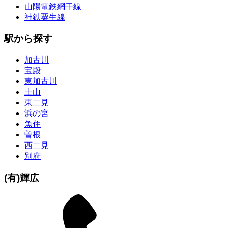
山陽電鉄網干線
神鉄粟生線
駅から探す
加古川
宝殿
東加古川
土山
東二見
浜の宮
魚住
曽根
西二見
別府
(有)輝広