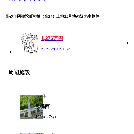
高砂市阿弥陀町魚橋（全17）土地13号地の販売中物件
1,376万円
62.52坪(206.71㎡)
周辺施設
バス停
魚橋西
493ｍ（7分）