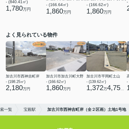
- (840.41㎡)
-
- (166.64㎡)
- (166.62㎡)
1,780
万円
1,860
1,860
万円
万円
よく見られている物件
加古川市西神吉町岸
加古川市加古川町大野
加古川市平岡町土山
- (198.25㎡)
- (166.62㎡)
- (139.62㎡)
-
2,180
1,860
1,372
4,750
万円
万円
万
円
索一覧
宝殿駅
加古川市西神吉町岸（全２区画）土地1号地