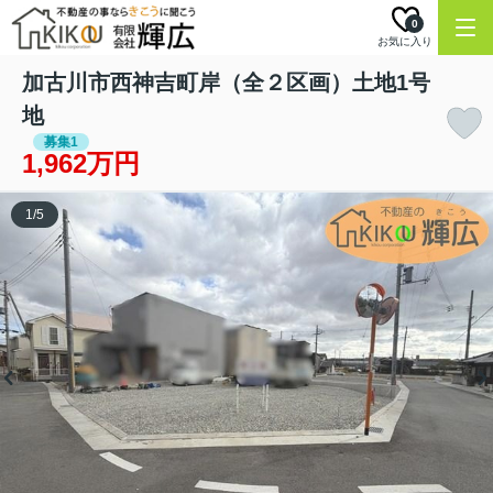
0
お気に入り
加古川市西神吉町岸（全２区画）土地1号
地
募集1
1,962万円
1
/
5