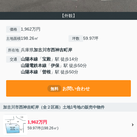
【外観】
1,962万円
価格
198.26㎡
59.97坪
土地面積
坪数
兵庫県
加古川市
西神吉町岸
所在地
山陽本線
「
宝殿
」駅 徒歩14分
交通
山陽電鉄本線
「
伊保
」駅 徒歩50分
山陽本線
「
曽根
」駅 徒歩50分
お問い合わせ
無料
加古川市西神吉町岸（全２区画）土地1号地の販売中物件
1,962万円
59.97坪(198.26㎡)