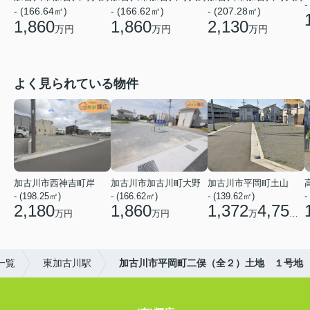
-
- (166.64㎡)
- (166.62㎡)
- (207.28㎡)
1,860
1,860
2,130
万円
万円
万円
よく見られている物件
加古川市西神吉町岸
加古川市加古川町大野
加古川市平岡町土山
- (198.25㎡)
- (166.62㎡)
- (139.62㎡)
-
2,180
1,860
1,372
4,750
万円
万円
万
円
一覧
東加古川駅
加古川市平岡町二俣（全２）土地 １号地