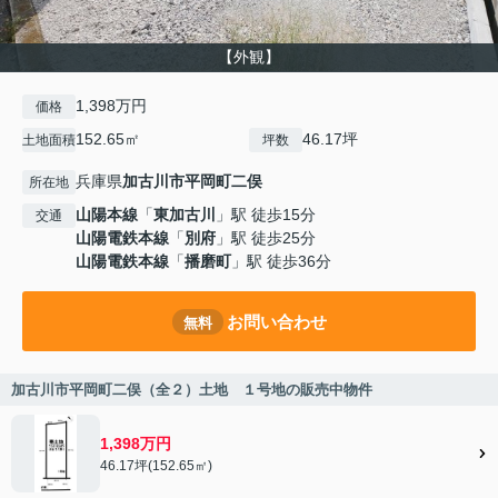
【外観】
1,398万円
価格
152.65㎡
46.17坪
土地面積
坪数
兵庫県
加古川市
平岡町二俣
所在地
山陽本線
「
東加古川
」駅 徒歩15分
交通
山陽電鉄本線
「
別府
」駅 徒歩25分
山陽電鉄本線
「
播磨町
」駅 徒歩36分
お問い合わせ
無料
加古川市平岡町二俣（全２）土地 １号地の販売中物件
1,398万円
46.17坪(152.65㎡)