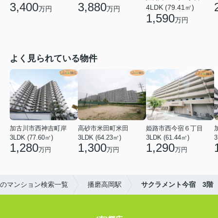
3,880
3,400
4LDK (79.41㎡)
万円
万円
1,590
万円
よく見られている物件
加古川市西神吉町岸
高砂市米田町米田
姫路市西今宿６丁目
3LDK (77.60㎡)
3LDK (64.23㎡)
3LDK (61.44㎡)
3
1,280
1,300
1,290
万円
万円
万円
のマンション検索一覧
播磨高岡駅
サクラメント今宿 3階