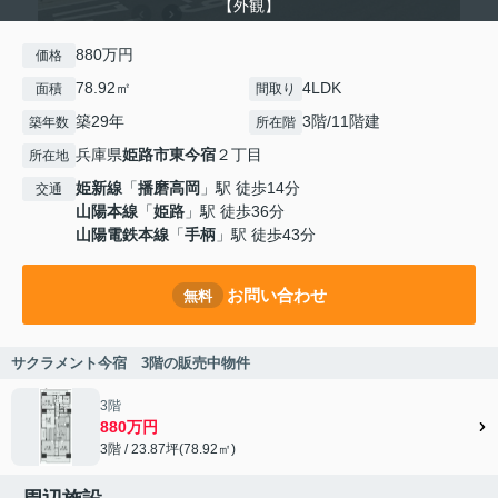
【外観】
880万円
価格
78.92㎡
4LDK
面積
間取り
築29年
3階/11階建
築年数
所在階
兵庫県
姫路市
東今宿
２丁目
所在地
姫新線
「
播磨高岡
」駅 徒歩14分
交通
山陽本線
「
姫路
」駅 徒歩36分
山陽電鉄本線
「
手柄
」駅 徒歩43分
お問い合わせ
無料
サクラメント今宿 3階の販売中物件
3階
880万円
3階 / 23.87坪(78.92㎡)