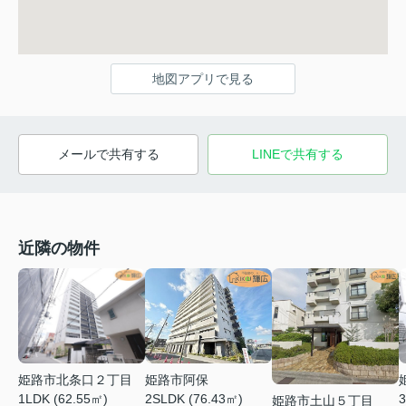
地図アプリで見る
メールで共有する
LINEで共有する
近隣の物件
姫路市阿保
姫路市北条口２丁目
2SLDK (76.43㎡)
1LDK (62.55㎡)
3
姫路市土山５丁目