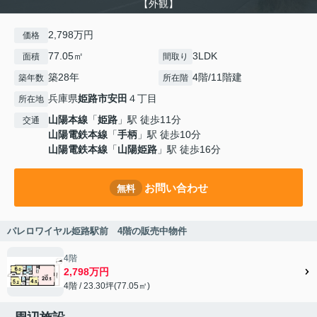
【外観】
2,798万円
価格
77.05㎡
3LDK
面積
間取り
築28年
4階/11階建
築年数
所在階
兵庫県
姫路市
安田
４丁目
所在地
山陽本線
「
姫路
」駅 徒歩11分
交通
山陽電鉄本線
「
手柄
」駅 徒歩10分
山陽電鉄本線
「
山陽姫路
」駅 徒歩16分
お問い合わせ
無料
パレロワイヤル姫路駅前 4階の販売中物件
4階
2,798万円
4階 / 23.30坪(77.05㎡)