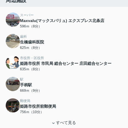
周辺施設
スーパー
Maxvalu(マックスバリュ) エクスプレス北条店
596ｍ（8分）
歯科
生橋歯科医院
625ｍ（8分）
市役所・区役所
姫路市役所 市民局 総合センター 庄田総合センター
635ｍ（8分）
駅
手柄駅
669ｍ（9分）
郵便局
姫路市役所前郵便局
756ｍ（10分）
すべて見る