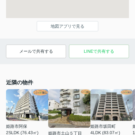
地図アプリで見る
メールで共有する
LINEで共有する
近隣の物件
姫路市阿保
姫路市坂田町
2SLDK (76.43㎡)
4LDK (83.07㎡)
1
姫路市土山５丁目