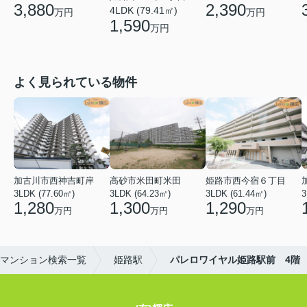
3,880
2,390
4LDK (79.41㎡)
万円
万円
1,590
万円
よく見られている物件
加古川市西神吉町岸
高砂市米田町米田
姫路市西今宿６丁目
3LDK (77.60㎡)
3LDK (64.23㎡)
3LDK (61.44㎡)
3
1,280
1,300
1,290
万円
万円
万円
マンション検索一覧
姫路駅
パレロワイヤル姫路駅前 4階