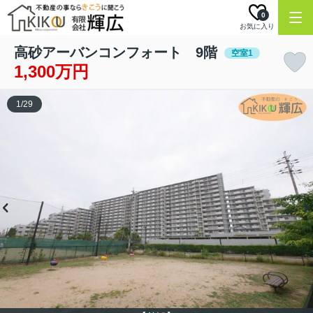
0
お気に入り
高砂アーバンコンフォート 9階
空室1
1,300万円
1
/
29