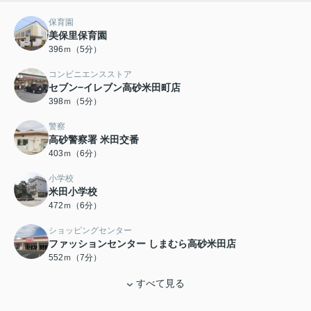
保育園
美保里保育園
396ｍ（5分）
コンビニエンスストア
セブン−イレブン高砂米田町店
398ｍ（5分）
警察
高砂警察署 米田交番
403ｍ（6分）
小学校
米田小学校
472ｍ（6分）
ショッピングセンター
ファッションセンター しまむら高砂米田店
552ｍ（7分）
すべて見る