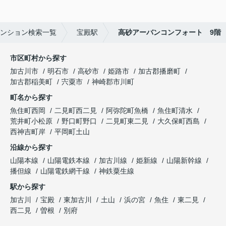
ンション検索一覧
宝殿駅
高砂アーバンコンフォート 9階
市区町村から探す
加古川市
明石市
高砂市
姫路市
加古郡播磨町
加古郡稲美町
宍粟市
神崎郡市川町
町名から探す
魚住町西岡
二見町西二見
阿弥陀町魚橋
魚住町清水
荒井町小松原
野口町野口
二見町東二見
大久保町西島
西神吉町岸
平岡町土山
沿線から探す
山陽本線
山陽電鉄本線
加古川線
姫新線
山陽新幹線
播但線
山陽電鉄網干線
神鉄粟生線
駅から探す
加古川
宝殿
東加古川
土山
浜の宮
魚住
東二見
西二見
曽根
別府