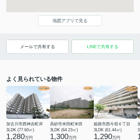
地図アプリで見る
メールで共有する
LINEで共有する
よく見られている物件
加古川市西神吉町岸
高砂市米田町米田
姫路市西今宿６丁目
3LDK (77.60㎡)
3LDK (64.23㎡)
3LDK (61.44㎡)
3
1,280
1,300
1,290
万円
万円
万円