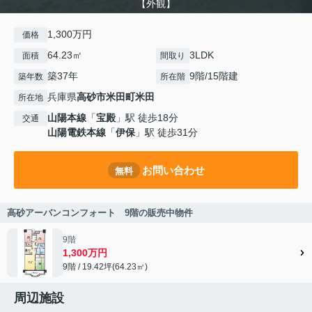
【外観】
1,300万円
価格
64.23㎡
3LDK
面積
間取り
築37年
9階/15階建
築年数
所在階
兵庫県
高砂市
米田町米田
所在地
山陽本線
「
宝殿
」駅 徒歩18分
交通
山陽電鉄本線
「
伊保
」駅 徒歩31分
お問い合わせ
無料
高砂アーバンコンフォート 9階の販売中物件
9階
1,300万円
9階 / 19.42坪(64.23㎡)
周辺施設