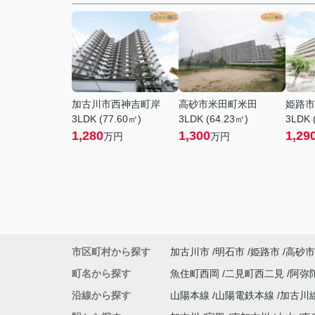
加古川市西神吉町岸
高砂市米田町米田
姫路市
3LDK (77.60㎡)
3LDK (64.23㎡)
3LDK 
1,280
1,300
1,29
万円
万円
市区町村から探す
加古川市
明石市
姫路市
高砂市
町名から探す
魚住町西岡
二見町西二見
阿弥
沿線から探す
山陽本線
山陽電鉄本線
加古川