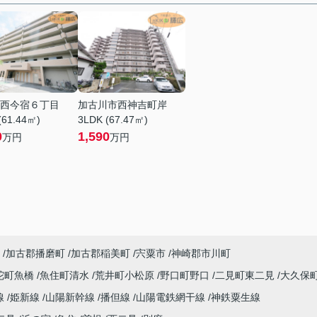
西今宿６丁目
加古川市西神吉町岸
(61.44㎡)
3LDK (67.47㎡)
0
1,590
万円
万円
加古郡播磨町
加古郡稲美町
宍粟市
神崎郡市川町
陀町魚橋
魚住町清水
荒井町小松原
野口町野口
二見町東二見
大久保
線
姫新線
山陽新幹線
播但線
山陽電鉄網干線
神鉄粟生線