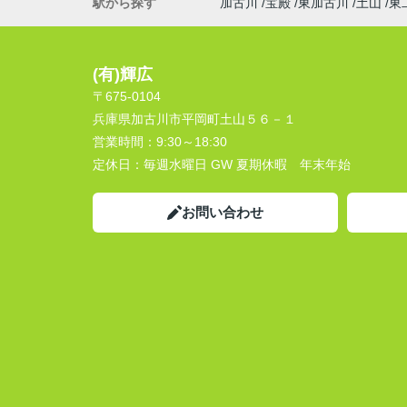
駅から探す
加古川
宝殿
東加古川
土山
東
(有)輝広
〒675-0104
兵庫県加古川市平岡町土山５６－１
営業時間：
9:30～18:30
定休日：
毎週水曜日 GW 夏期休暇 年末年始
お問い合わせ