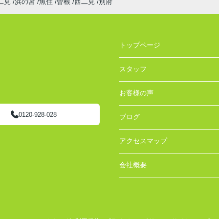
二見
浜の宮
魚住
曽根
西二見
別府
トップページ
スタッフ
お客様の声
0120-928-028
ブログ
アクセスマップ
会社概要