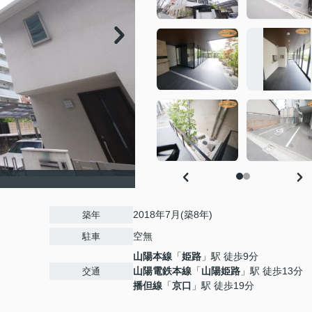
2018年7月(築8年)
築年
空無
駐車
山陽本線
「
姫路
」駅 徒歩9分
山陽電鉄本線
「
山陽姫路
」駅 徒歩13分
交通
播但線
「
京口
」駅 徒歩19分