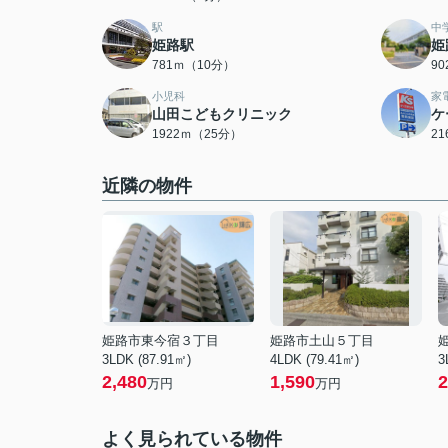
駅
中
姫路駅
姫
781ｍ（10分）
9
小児科
家
山田こどもクリニック
ケ
1922ｍ（25分）
2
近隣の物件
姫路市東今宿３丁目
姫路市土山５丁目
3LDK (87.91㎡)
4LDK (79.41㎡)
3
2,480
1,590
2
万円
万円
よく見られている物件