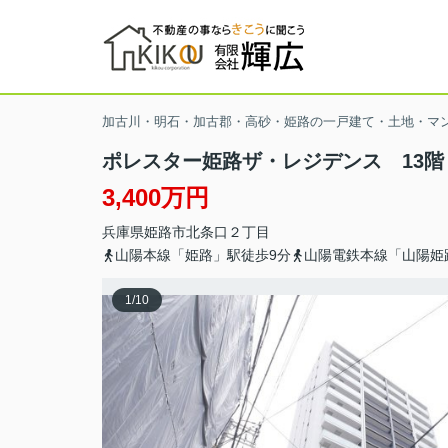
加古川・明石・加古郡・高砂・姫路の一戸建て・土地・マ
ポレスター姫路ザ・レジデンス 13階
3,400万円
兵庫県
姫路市
北条口
２丁目
山陽本線「姫路」駅徒歩9分
山陽電鉄本線「山陽姫
1
/
10