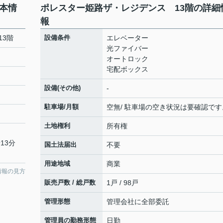
本情
ポレスター姫路ザ・レジデンス 13階の詳細
報
13階
設備条件
エレベーター
光ファイバー
オートロック
宅配ボックス
設備(その他)
-
駐車場/月額
空無/ 駐車場の空き状況は要確認です
土地権利
所有権
13分
国土法届出
不要
用途地域
商業
情報の見方
販売戸数 / 総戸数
1戸 / 98戸
管理形態
管理会社に全部委託
管理員の勤務形態
日勤