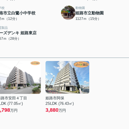
学校
動物園
路市立白鷺小中学校
姫路市立動物園
02ｍ（12分）
1127ｍ（15分）
電製品
ーズデンキ 姫路東店
167ｍ（28分）
姫路市安田４丁目
姫路市阿保
LDK (77.05㎡)
2SLDK (76.43㎡)
,798
3,880
万円
万円