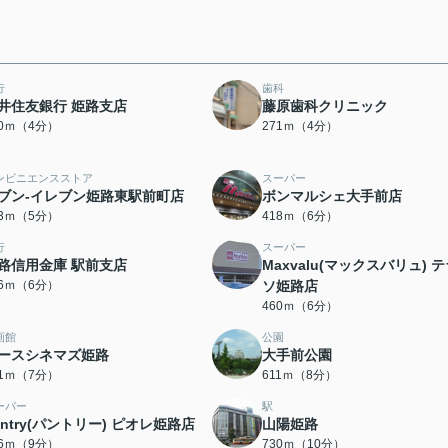
行
歯科
井住友銀行 姫路支店
藤原歯科クリニック
50ｍ（4分）
271ｍ（4分）
ンビニエンスストア
スーパー
ブン-イレブン姫路東駅前町店
ボンマルシェ大手前店
93ｍ（5分）
418ｍ（6分）
行
スーパー
路信用金庫 駅前支店
Maxvalu(マックスバリュ) 
46ｍ（6分）
ソ姫路店
460ｍ（6分）
画館
公園
ースシネマズ姫路
大手前公園
01ｍ（7分）
611ｍ（8分）
ーパー
駅
antry(パントリー) ピオレ姫路店
山陽姫路
46ｍ（9分）
730ｍ（10分）