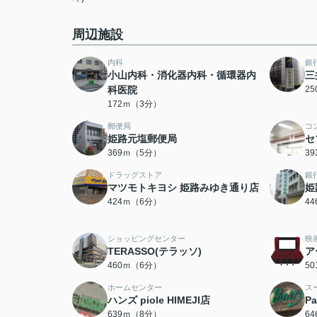
周辺施設
内科
銀
小山内科・消化器内科・循環器内
三
科医院
2
172ｍ（3分）
郵便局
コ
姫路元塩郵便局
セ
369ｍ（5分）
3
ドラッグストア
銀
マツモトキヨシ 姫路みゆき通り店
姫
424ｍ（6分）
4
ショッピングセンター
映
TERASSO(テラッソ)
ア
460ｍ（6分）
5
ホームセンター
ス
ハンズ piole HIMEJI店
P
639ｍ（8分）
6