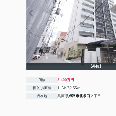
【外観】
3,400万円
価格
1LDK/62.55㎡
間取り/面積
兵庫県
姫路市
北条口
２丁目
所在地