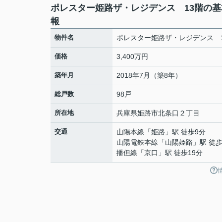
ポレスター姫路ザ・レジデンス 13階の基
報
物件名
ポレスター姫路ザ・レジデンス 
価格
3,400万円
築年月
2018年7月（築8年）
総戸数
98戸
所在地
兵庫県
姫路市
北条口
２丁目
交通
山陽本線
「
姫路
」駅 徒歩9分
山陽電鉄本線
「
山陽姫路
」駅 徒歩
播但線
「
京口
」駅 徒歩19分