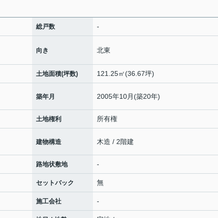
-
総戸数
北東
向き
121.25㎡(36.67坪)
土地面積(坪数)
2005年10月(築20年)
築年月
所有権
土地権利
木造 / 2階建
建物構造
-
路地状敷地
無
セットバック
-
施工会社