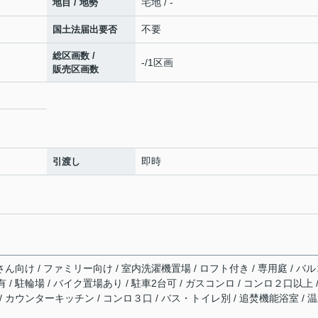
宅地 / -
地目 / 地勢
不要
国土法届出要否
総区画数 /
-/1区画
販売区画数
即時
引渡し
さん向け / ファミリー向け / 室内洗濯機置場 / ロフト付き / 専用庭 / バ
有 / 駐輪場 / バイク置場あり / 駐車2台可 / ガスコンロ / コンロ２口以上 /
 カウンターキッチン / コンロ３口 / バス・トイレ別 / 追焚機能浴室 / 