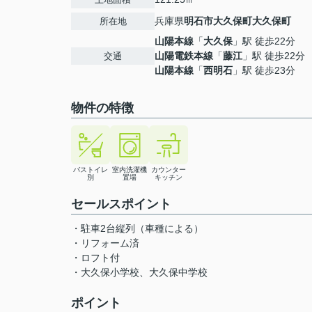
兵庫県
明石市
大久保町大久保町
所在地
山陽本線
「
大久保
」駅 徒歩22分
山陽電鉄本線
「
藤江
」駅 徒歩22分
交通
山陽本線
「
西明石
」駅 徒歩23分
物件の特徴
バストイレ
室内洗濯機
カウンター
別
置場
キッチン
セールスポイント
・駐車2台縦列（車種による）
・リフォーム済
・ロフト付
・大久保小学校、大久保中学校
ポイント