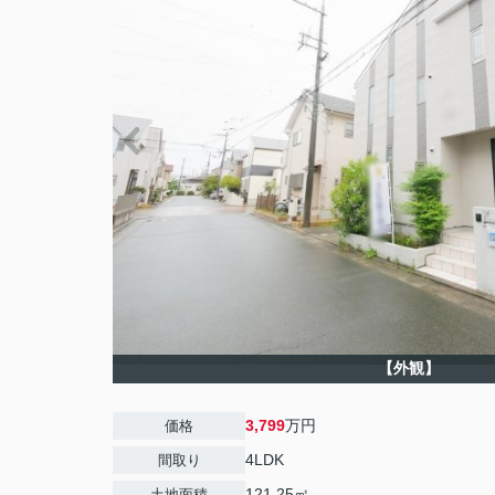
【外観】
3,799
万円
価格
4LDK
間取り
121.25㎡
土地面積