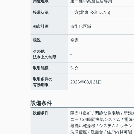
第一種中高層住居専用
用途地域
一方(北東 公道 5.7m)
接道状況
市街化区域
都市計画
空家
現況
その他
-
法令上の制限
仲介
取引態様
取引条件の
2026年08月21日
有効期限
設備条件
設備条件
陽当り良好 / 閑静な住宅地 / 新婚
ニー / 24時間換気システム / 電気
器洗い乾燥機 / システムキッチン /
洗浄便座 / 洗面台 / 住戸内覧可能