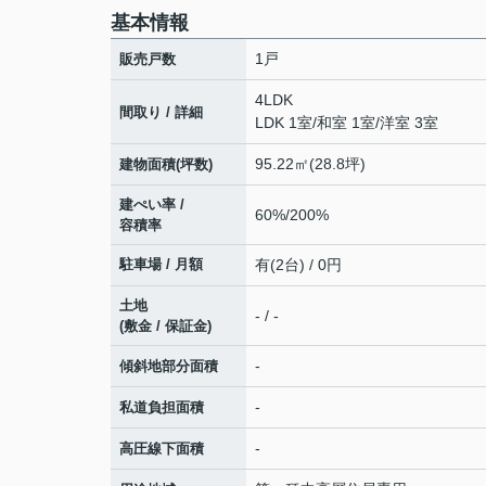
基本情報
1戸
販売戸数
4LDK
間取り / 詳細
LDK 1室
/
和室 1室
/
洋室 3室
95.22㎡(28.8坪)
建物面積(坪数)
建ぺい率 /
60%/200%
容積率
駐車場 / 月額
有(2台) / 0円
土地
- / -
(敷金 / 保証金)
-
傾斜地部分面積
-
私道負担面積
-
高圧線下面積