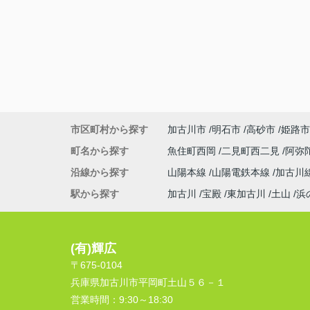
市区町村から探す
加古川市
明石市
高砂市
姫路市
町名から探す
魚住町西岡
二見町西二見
阿弥
沿線から探す
山陽本線
山陽電鉄本線
加古川
駅から探す
加古川
宝殿
東加古川
土山
浜
(有)輝広
〒675-0104
兵庫県加古川市平岡町土山５６－１
営業時間：
9:30～18:30