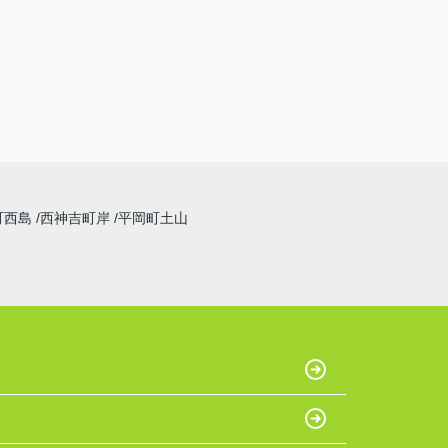
町西島
西神吉町岸
平岡町土山