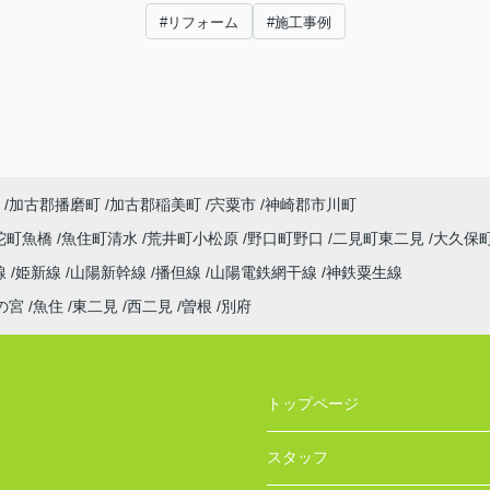
#リフォーム
#施工事例
加古郡播磨町
加古郡稲美町
宍粟市
神崎郡市川町
陀町魚橋
魚住町清水
荒井町小松原
野口町野口
二見町東二見
大久保
線
姫新線
山陽新幹線
播但線
山陽電鉄網干線
神鉄粟生線
の宮
魚住
東二見
西二見
曽根
別府
トップページ
スタッフ