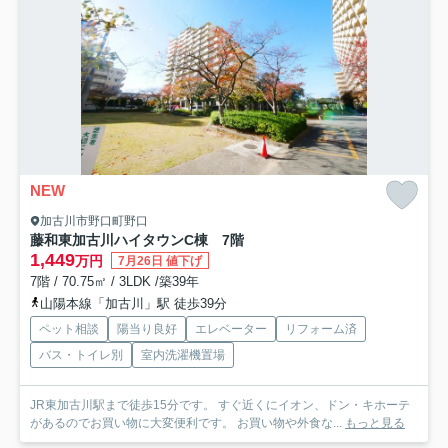
NEW
加古川市野口町野口
藤和東加古川ハイタウンC棟 7階
1,449
万円
7月26日 値下げ
7階 / 70.75㎡ / 3LDK /築39年
山陽本線「加古川」駅 徒歩39分
ペット相談
陽当り良好
エレベーター
リフォーム済
バス・トイレ別
室内洗濯機置場
JR東加古川駅まで徒歩15分です。 すぐ近くにイオン、ドン・キホーテ
があるのでお買い物に大変便利です。 お買い物や外食な...
もっと見る