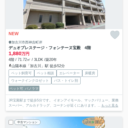
NEW
加古川市西神吉町岸
デュオプレステージ・フォンテーヌ宝殿 4階
1,880
万円
4階 / 71.72㎡ / 3LDK /築20年
山陽本線「加古川」駅 徒歩52分
ペット飼育可
ペット相談
エレベーター
床暖房
ウォークインクロゼット
バス・トイレ別
ペット可
パノラマ
JR宝殿駅まで徒歩5分です。 イオンアイモール、マックバリュー、業務
スーパー、アルカドラッグ、コーナンが近くにあります。...
もっと見る
中古マンション