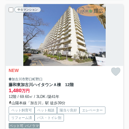
中古マンション
NEW
加古川市野口町野口
藤和東加古川ハイタウンＡ棟 12階
1,480
万円
12階 / 69.60㎡ / 3LDK /築41年
山陽本線「加古川」駅 徒歩39分
ペット飼育可
ペット相談
陽当り良好
エレベーター
リフォーム済
バス・トイレ別
ペット可
パノラマ