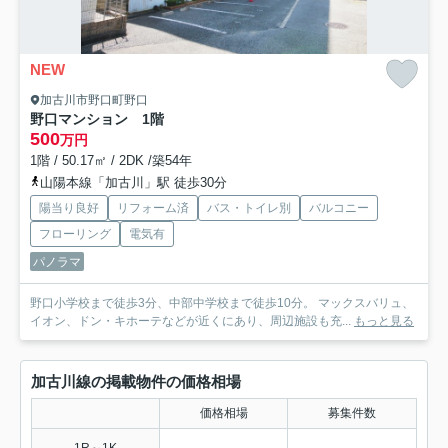
NEW
加古川市野口町野口
野口マンション 1階
500
万円
1階 / 50.17㎡ / 2DK /築54年
山陽本線「加古川」駅 徒歩30分
陽当り良好
リフォーム済
バス・トイレ別
バルコニー
フローリング
電気有
パノラマ
野口小学校まで徒歩3分、中部中学校まで徒歩10分。 マックスバリュ、
イオン、ドン・キホーテなどが近くにあり、周辺施設も充...
もっと見る
加古川線の掲載物件の価格相場
価格相場
募集件数