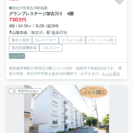
加古川市加古川町稲屋
グランプレステージ加古川Ⅱ 4階
730
万円
4階 / 64.58㎡ / 3LDK /築28年
山陽本線「加古川」駅 徒歩27分
陽当り良好
エレベーター
リフォーム済
バス・トイレ別
室内洗濯機置場
バルコニー
パノラマ
新快速停車駅のJR加古川駅よりバス8分、稲屋停下車徒歩5分です。 鳩
里小学校、加古川中学校も徒歩10分圏内で、お子さまの...
もっと見る
中古マンション