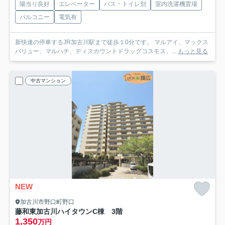
陽当り良好
エレベーター
バス・トイレ別
室内洗濯機置場
バルコニー
電気有
新快速の停車するJR加古川駅まで徒歩１0分です。 マルアイ、マックス
バリュー、マルハチ、ディスカウントドラッグコスモス、...
もっと見る
中古マンション
NEW
加古川市野口町野口
藤和東加古川ハイタウンC棟 3階
1,350
万円