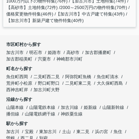
1000万円以下の物件特集(76件)
【加古川市】土地特集(74件)
【高砂市】土地特集(72件)
2000～2500万円の物件特集(70件)
価格変更物件特集(46件)
【加古川市】中古戸建て特集(43件)
【加古川市】新築戸建て物件特集(40件)
市区町村から探す
加古川市
明石市
姫路市
高砂市
加古郡播磨町
加古郡稲美町
宍粟市
神崎郡市川町
町名から探す
魚住町西岡
二見町西二見
阿弥陀町魚橋
魚住町清水
荒井町小松原
野口町野口
二見町東二見
大久保町西島
西神吉町岸
加古川町大野
沿線から探す
山陽本線
山陽電鉄本線
加古川線
姫新線
山陽新幹線
播但線
山陽電鉄網干線
神鉄粟生線
駅から探す
加古川
宝殿
東加古川
土山
東二見
浜の宮
魚住
曽根
西二見
別府