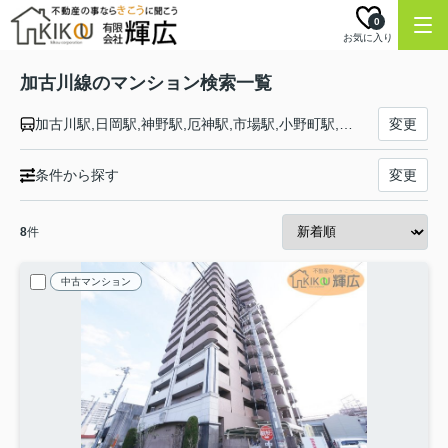
0
お気に入り
加古川線のマンション検索一覧
加古川駅,日岡駅,神野駅,厄神駅,市場駅,小野町駅,粟生駅,河合西駅,青野ケ原駅,社町駅,滝野駅,滝駅,西脇市駅,新西脇駅,比延駅,日本へそ公園駅,黒田庄駅,本黒田駅,船町口駅,久下村駅,谷川駅
変更
条件から探す
変更
8
件
中古マンション