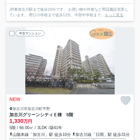
JR東加古川駅まで徒歩10分です。 お買い物や外食など周辺施設充実し
ています。 野口小学校まで徒歩12分、中部中学校まで...
もっと見る
中古マンション
NEW
加古川市加古川町平野
加古川グリーンシティＥ棟 5階
1,330
万円
5階 / 66.00㎡ / 3LDK /築41年
山陽本線「加古川」駅 徒歩10分
加古川線「日岡」駅 徒歩31分