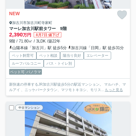
NEW
加古川市加古川町寺家町
マーレ加古川駅前タワー 9階
2,390
万円
8月7日 値下げ
9階 / 71.80㎡ / 3LDK /築22年
山陽本線「加古川」駅 徒歩5分
加古川線「日岡」駅 徒歩31分
ペット飼育可
ペット相談
陽当り良好
エレベーター
ルーフバルコニー
バス・トイレ別
ペット可
パノラマ
新快速の停車するJR加古川駅徒歩5分の駅近マンション。 マルハチ、マ
ルアイ 、ニッケパークタウン、マツモトキヨシ、モリス...
もっと見る
中古マンション