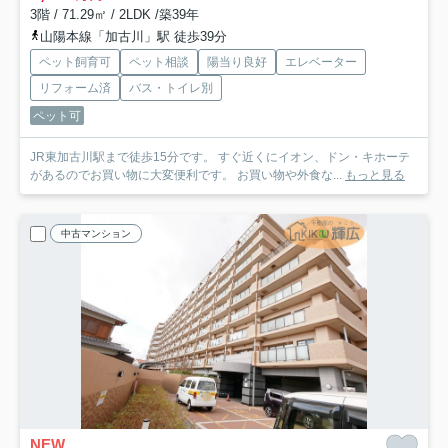
3階 / 71.29㎡ / 2LDK /築39年
山陽本線「加古川」駅 徒歩39分
ペット飼育可
ペット相談
陽当り良好
エレベーター
リフォーム済
バス・トイレ別
ペット可
JR東加古川駅まで徒歩15分です。 すぐ近くにイオン、ドン・キホーテ
があるのでお買い物に大変便利です。 お買い物や外食な...
もっと見る
中古マンション
NEW