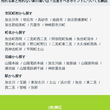
売れる家と売れない家の違いは？注意すべきポイントについても解説
市区町村から探す
加古川市
明石市
高砂市
姫路市
加古郡播磨町
加古郡稲美町
宍粟市
神崎郡市川町
町名から探す
魚住町西岡
二見町西二見
阿弥陀町魚橋
魚住町清水
荒井町小松原
野口町野口
二見町東二見
大久保町西島
西神吉町岸
平岡町土山
沿線から探す
山陽本線
山陽電鉄本線
加古川線
姫新線
山陽新幹線
播但線
山陽電鉄網干線
神鉄粟生線
駅から探す
加古川
宝殿
東加古川
土山
浜の宮
魚住
東二見
西二見
曽根
別府
(有)輝広