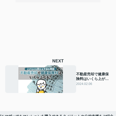
NEXT
不動産売却で健康保
険料はいくら上が
る？上がるのを抑え
2024.02.06
る方法を解説