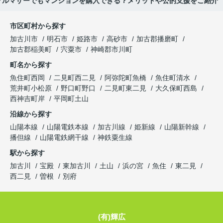
グルマザーでもマンションを購入できる？メリットや公的支援をご紹介
市区町村から探す
加古川市
明石市
姫路市
高砂市
加古郡播磨町
加古郡稲美町
宍粟市
神崎郡市川町
町名から探す
魚住町西岡
二見町西二見
阿弥陀町魚橋
魚住町清水
荒井町小松原
野口町野口
二見町東二見
大久保町西島
西神吉町岸
平岡町土山
沿線から探す
山陽本線
山陽電鉄本線
加古川線
姫新線
山陽新幹線
播但線
山陽電鉄網干線
神鉄粟生線
駅から探す
加古川
宝殿
東加古川
土山
浜の宮
魚住
東二見
西二見
曽根
別府
(有)輝広