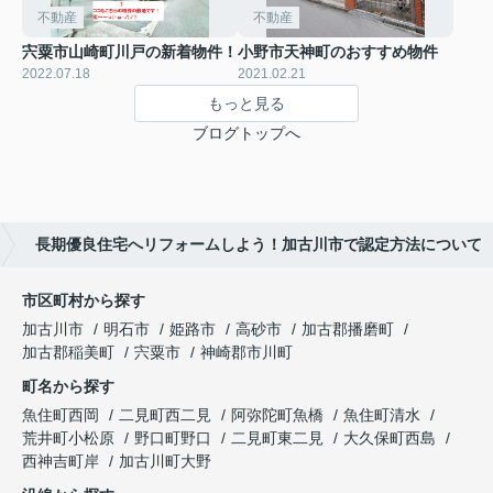
不動産
不動産
宍粟市山崎町川戸の新着物件！
小野市天神町のおすすめ物件
2022.07.18
2021.02.21
もっと見る
ブログトップへ
長期優良住宅へリフォームしよう！加古川市で認定方法について
市区町村から探す
加古川市
明石市
姫路市
高砂市
加古郡播磨町
加古郡稲美町
宍粟市
神崎郡市川町
町名から探す
魚住町西岡
二見町西二見
阿弥陀町魚橋
魚住町清水
荒井町小松原
野口町野口
二見町東二見
大久保町西島
西神吉町岸
加古川町大野