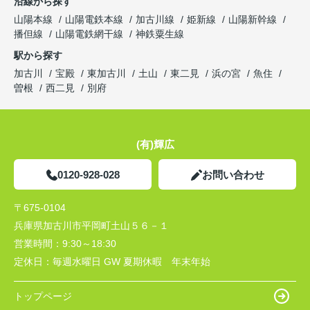
沿線から探す
山陽本線
山陽電鉄本線
加古川線
姫新線
山陽新幹線
播但線
山陽電鉄網干線
神鉄粟生線
駅から探す
加古川
宝殿
東加古川
土山
東二見
浜の宮
魚住
曽根
西二見
別府
(有)輝広
0120-928-028
お問い合わせ
〒675-0104
兵庫県加古川市平岡町土山５６－１
営業時間：
9:30～18:30
定休日：
毎週水曜日 GW 夏期休暇 年末年始
トップページ