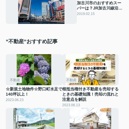
加古川市のおすすめスー
パーは？JR加古川線沿い
のスーパー2選！
2019.02.15
”不動産”おすすめ記事
不動産
不動産
☆新規土地物件☆野口町水足で
根抵当権付き不動産を売却する
140坪以上！
ときの基礎知識！売却の流れと
注意点を解説
2023.06.23
2023.06.13