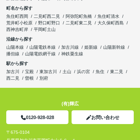
町名から探す
魚住町西岡
二見町西二見
阿弥陀町魚橋
魚住町清水
荒井町小松原
野口町野口
二見町東二見
大久保町西島
西神吉町岸
平岡町土山
沿線から探す
山陽本線
山陽電鉄本線
加古川線
姫新線
山陽新幹線
播但線
山陽電鉄網干線
神鉄粟生線
駅から探す
加古川
宝殿
東加古川
土山
浜の宮
魚住
東二見
西二見
曽根
別府
(有)輝広
0120-928-028
お問い合わせ
〒675-0104