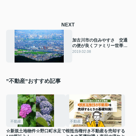
NEXT
加古川市の住みやすさ 交通
の便が良くファミリー世帯に
おすすめ！
2019.02.08
”不動産”おすすめ記事
不動産
不動産
☆新規土地物件☆野口町水足で
根抵当権付き不動産を売却する