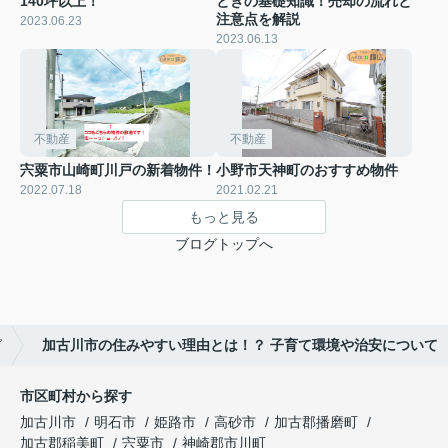
140坪以上！
ときの基礎知識！売却の流れと
注意点を解説
2023.06.23
2023.06.13
不動産
不動産
宍粟市山崎町川戸の新着物件！
小野市天神町のおすすめ物件
2022.07.18
2021.02.21
もっと見る
ブログトップへ
グ
加古川市の住みやすい理由とは！？ 子育て環境や治安について
市区町村から探す
加古川市
明石市
姫路市
高砂市
加古郡播磨町
加古郡稲美町
宍粟市
神崎郡市川町