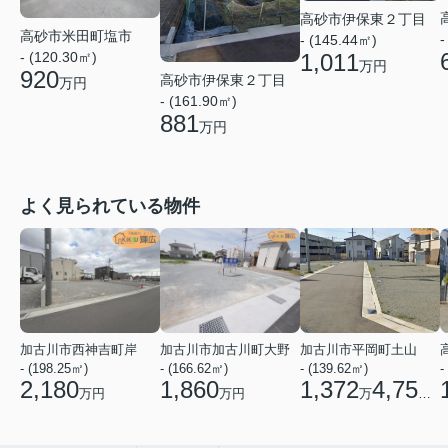
高砂市伊保東２丁目
高砂市米田町塩市
-
- (145.44㎡)
1,011
- (120.30㎡)
万円
920
高砂市伊保東２丁目
万円
- (161.90㎡)
881
万円
よく見られている物件
加古川市西神吉町岸
加古川市加古川町大野
加古川市平岡町土山
- (198.25㎡)
- (166.62㎡)
- (139.62㎡)
-
2,180
1,860
1,372
4,750
万円
万円
万
円