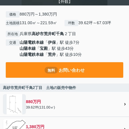
【外観】
880万円～1,380万円
価格
131.00㎡～221.59㎡
39.62坪～67.03坪
土地面積
坪数
兵庫県
高砂市
荒井町千鳥
２丁目
所在地
山陽電鉄本線
「
伊保
」駅 徒歩7分
交通
山陽本線
「
宝殿
」駅 徒歩43分
山陽電鉄本線
「
荒井
」駅 徒歩10分
お問い合わせ
無料
高砂市荒井町千鳥2丁目 土地の販売中物件
880万円
39.62坪(131.00㎡)
1,380万円