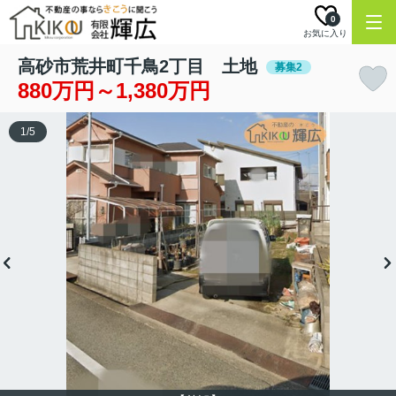
0
お気に入り
高砂市荒井町千鳥2丁目 土地
募集2
880万円～1,380万円
1
/
5