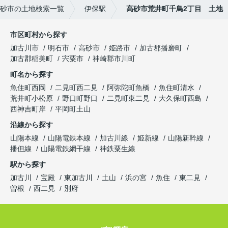
砂市の土地検索一覧
伊保駅
高砂市荒井町千鳥2丁目 土地
市区町村から探す
加古川市
明石市
高砂市
姫路市
加古郡播磨町
加古郡稲美町
宍粟市
神崎郡市川町
町名から探す
魚住町西岡
二見町西二見
阿弥陀町魚橋
魚住町清水
荒井町小松原
野口町野口
二見町東二見
大久保町西島
西神吉町岸
平岡町土山
沿線から探す
山陽本線
山陽電鉄本線
加古川線
姫新線
山陽新幹線
播但線
山陽電鉄網干線
神鉄粟生線
駅から探す
加古川
宝殿
東加古川
土山
浜の宮
魚住
東二見
曽根
西二見
別府