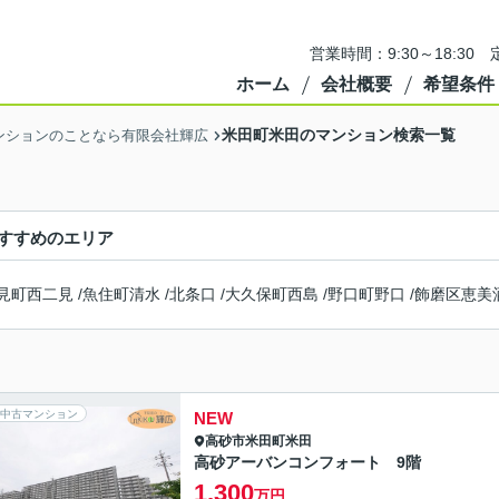
営業時間：9:30～18:3
ホーム
会社概要
希望条件
米田町米田のマンション検索一覧
ンションのことなら有限会社輝広
すすめのエリア
見町西二見
/
魚住町清水
/
北条口
/
大久保町西島
/
野口町野口
/
飾磨区恵美
中古マンション
NEW
高砂市
米田町米田
高砂アーバンコンフォート 9階
1,300
万円