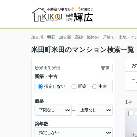
加古川・明石・加古郡・高砂・姫路の一戸建て・土地・マ
米田町米田のマンション検索一覧
お
米田町米田
変更
新築・中古
二
指定しない
新築
中古
価格
1
件
～
築年数