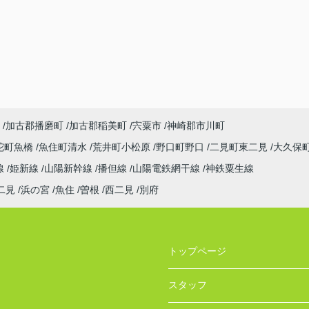
加古郡播磨町
加古郡稲美町
宍粟市
神崎郡市川町
陀町魚橋
魚住町清水
荒井町小松原
野口町野口
二見町東二見
大久保
線
姫新線
山陽新幹線
播但線
山陽電鉄網干線
神鉄粟生線
二見
浜の宮
魚住
曽根
西二見
別府
トップページ
スタッフ