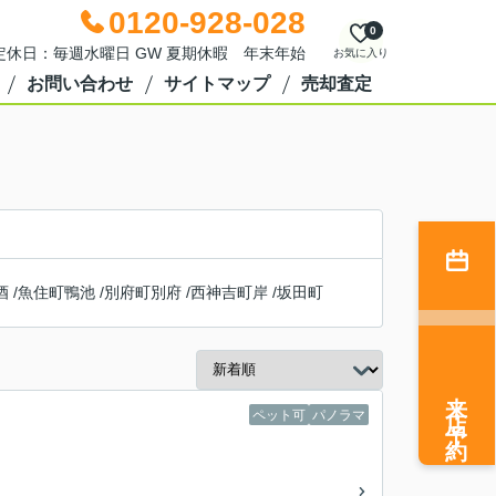
0120-928-028
0
0 定休日：毎週水曜日 GW 夏期休暇 年末年始
お気に入り
お問い合わせ
サイトマップ
売却査定
酒
/
魚住町鴨池
/
別府町別府
/
西神吉町岸
/
坂田町
来店予約
ペット可
パノラマ