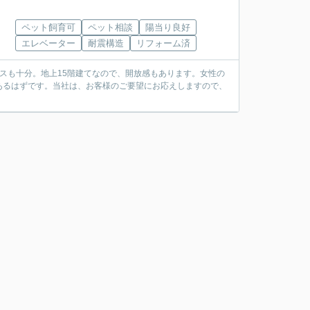
ペット飼育可
ペット相談
陽当り良好
エレベーター
耐震構造
リフォーム済
ースも十分。地上15階建てなので、開放感もあります。女性の
あるはずです。当社は、お客様のご要望にお応えしますので、