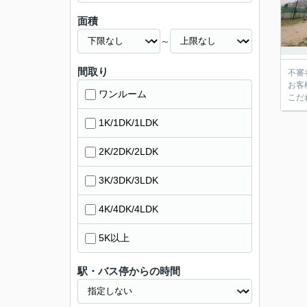
面積
～
間取り
不審
お客
ワンルーム
こだ
1K/1DK/1LDK
2K/2DK/2LDK
3K/3DK/3LDK
4K/4DK/4LDK
5K以上
駅・バス停からの時間