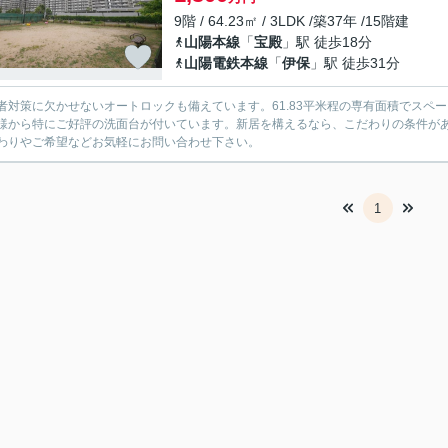
9階 / 64.23㎡ / 3LDK /築37年 /15階建
山陽本線
「
宝殿
」駅 徒歩18分
山陽電鉄本線
「
伊保
」駅 徒歩31分
者対策に欠かせないオートロックも備えています。61.83平米程の専有面積でスペ
様から特にご好評の洗面台が付いています。新居を構えるなら、こだわりの条件が
わりやご希望などお気軽にお問い合わせ下さい。
1