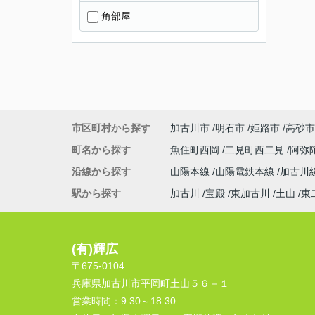
角部屋
市区町村から探す
加古川市
明石市
姫路市
高砂市
町名から探す
魚住町西岡
二見町西二見
阿弥
沿線から探す
山陽本線
山陽電鉄本線
加古川
駅から探す
加古川
宝殿
東加古川
土山
東
(有)輝広
〒675-0104
兵庫県加古川市平岡町土山５６－１
営業時間：
9:30～18:30