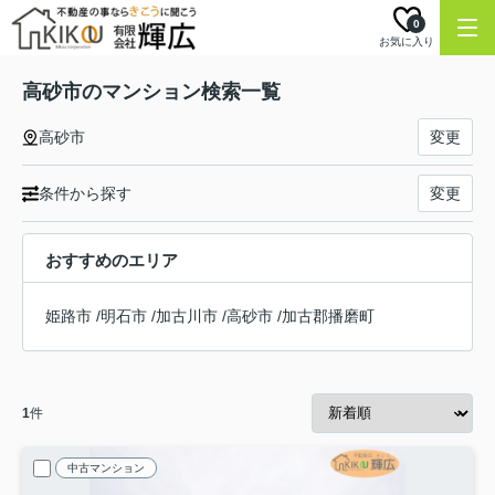
0
お気に入り
高砂市のマンション検索一覧
高砂市
変更
条件から探す
変更
おすすめのエリア
姫路市
/
明石市
/
加古川市
/
高砂市
/
加古郡播磨町
1
件
中古マンション