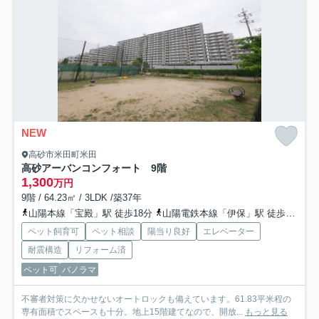
NEW
高砂市米田町米田
高砂アーバンコンフォート 9階
1,300
万円
9階 / 64.23㎡ / 3LDK /築37年
山陽本線「宝殿」駅 徒歩18分
山陽電鉄本線「伊保」駅 徒歩31分
ペット飼育可
ペット相談
陽当り良好
エレベーター
耐震構造
リフォーム済
ペット可
パノラマ
不審者対策に欠かせないオートロックも備えています。61.83平米程の
専有面積でスペースも十分。地上15階建てなので、開放...
もっと見る