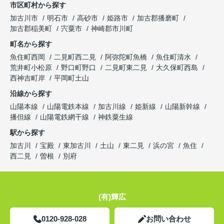
市区町村から探す
加古川市
明石市
高砂市
姫路市
加古郡播磨町
加古郡稲美町
宍粟市
神崎郡市川町
町名から探す
魚住町西岡
二見町西二見
阿弥陀町魚橋
魚住町清水
荒井町小松原
野口町野口
二見町東二見
大久保町西島
西神吉町岸
平岡町土山
沿線から探す
山陽本線
山陽電鉄本線
加古川線
姫新線
山陽新幹線
播但線
山陽電鉄網干線
神鉄粟生線
駅から探す
加古川
宝殿
東加古川
土山
東二見
浜の宮
魚住
西二見
曽根
別府
(有)輝広
0120-928-028
お問い合わせ