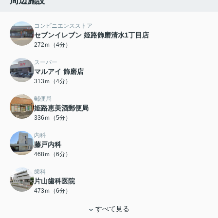
周辺施設
コンビニエンスストア
セブンイレブン 姫路飾磨清水1丁目店
272ｍ（4分）
スーパー
マルアイ 飾磨店
313ｍ（4分）
郵便局
姫路恵美酒郵便局
336ｍ（5分）
内科
藤戸内科
468ｍ（6分）
歯科
片山歯科医院
473ｍ（6分）
すべて見る