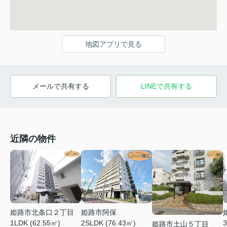
地図アプリで見る
メールで共有する
LINEで共有する
近隣の物件
姫路市阿保
姫路市北条口２丁目
2SLDK (76.43㎡)
1LDK (62.55㎡)
3
姫路市土山５丁目