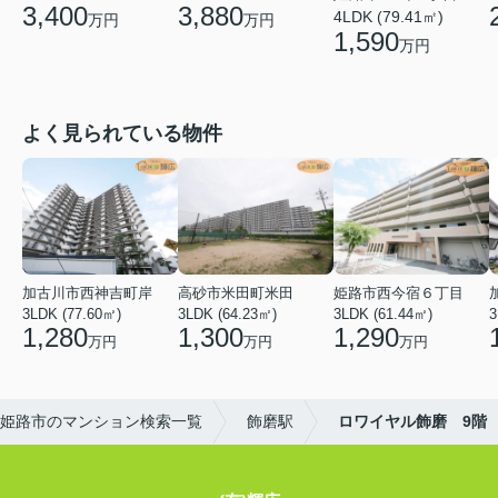
3,880
3,400
4LDK (79.41㎡)
万円
万円
1,590
万円
よく見られている物件
加古川市西神吉町岸
高砂市米田町米田
姫路市西今宿６丁目
3LDK (77.60㎡)
3LDK (64.23㎡)
3LDK (61.44㎡)
3
1,280
1,300
1,290
万円
万円
万円
姫路市のマンション検索一覧
飾磨駅
ロワイヤル飾磨 9階