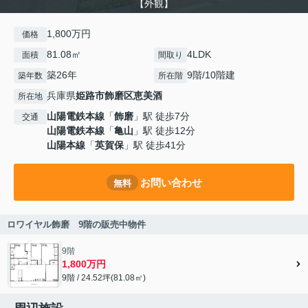
【外観】
1,800万円
価格
81.08㎡
4LDK
面積
間取り
築26年
9階/10階建
築年数
所在階
兵庫県
姫路市
飾磨区恵美酒
所在地
山陽電鉄本線
「
飾磨
」駅 徒歩7分
交通
山陽電鉄本線
「
亀山
」駅 徒歩12分
山陽本線
「
英賀保
」駅 徒歩41分
お問い合わせ
無料
ロワイヤル飾磨 9階の販売中物件
9階
1,800万円
9階 / 24.52坪(81.08㎡)