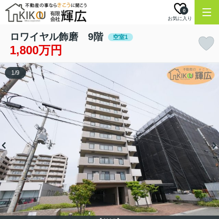
0
お気に入り
ロワイヤル飾磨 9階
空室1
1,800万円
1
/
9