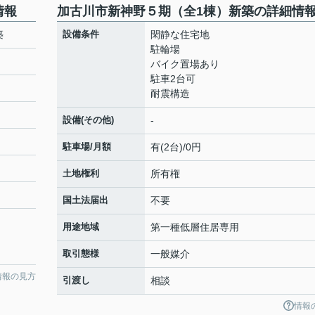
情報
加古川市新神野５期（全1棟）新築の詳細情
築
設備条件
閑静な住宅地
駐輪場
バイク置場あり
駐車2台可
耐震構造
設備(その他)
-
駐車場/月額
有(2台)/0円
土地権利
所有権
国土法届出
不要
用途地域
第一種低層住居専用
取引態様
一般媒介
情報の見方
引渡し
相談
情報