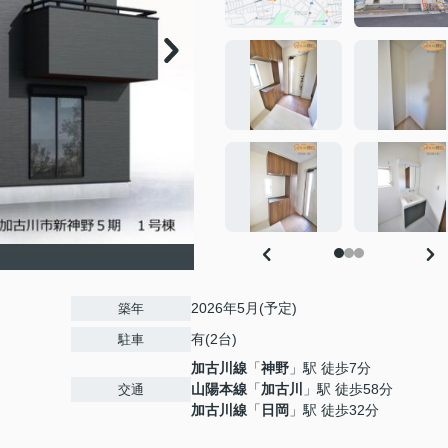
2026年5月(予定)
築年
有(2台)
駐車
加古川線
「
神野
」駅 徒歩7分
山陽本線
「
加古川
」駅 徒歩58分
交通
加古川線
「
日岡
」駅 徒歩32分