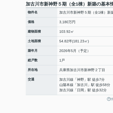
加古川市新神野５期（全1棟）新築の基本
物件名
加古川市新神野５期（全1棟）新
価格
3,180万円
建物面積
103.92㎡
土地面積
54.82坪(181.23㎡)
築年月
2026年5月（予定）
総戸数
1戸
所在地
兵庫県
加古川市
新神野
２丁目
交通
加古川線
「
神野
」駅 徒歩7分
山陽本線
「
加古川
」駅 徒歩58分
加古川線
「
日岡
」駅 徒歩32分