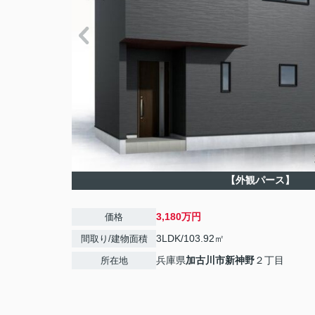
【外観パース】
3,180万円
価格
3LDK/103.92㎡
間取り/建物面積
兵庫県
加古川市
新神野
２丁目
所在地