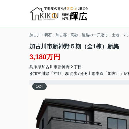
加古川・明石・加古郡・高砂・姫路の一戸建て・土地・マ
加古川市新神野５期（全1棟）新築
3,180万円
兵庫県
加古川市
新神野
２丁目
加古川線「神野」駅徒歩7分
山陽本線「加古川」駅
1
/
24