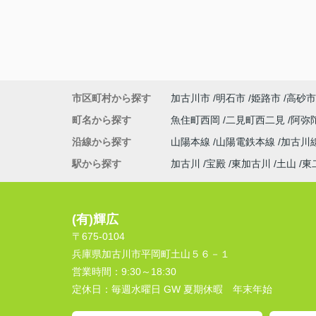
市区町村から探す
加古川市
明石市
姫路市
高砂市
町名から探す
魚住町西岡
二見町西二見
阿弥
沿線から探す
山陽本線
山陽電鉄本線
加古川
駅から探す
加古川
宝殿
東加古川
土山
東
(有)輝広
〒675-0104
兵庫県加古川市平岡町土山５６－１
営業時間：
9:30～18:30
定休日：
毎週水曜日 GW 夏期休暇 年末年始