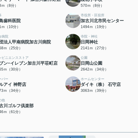
68ｍ（8分）
570ｍ（8分）
科
市役所・区役所
島歯科医院
加古川北市民センター
61ｍ（10分）
1494ｍ（19分）
合病院
寺院・神社
団法人甲南病院加古川病院
日岡神社
968ｍ（25分）
2141ｍ（27分）
ンビニエンスストア
公園
ブン−イレブン加古川平荘町店
日岡山公園
365ｍ（30分）
2642ｍ（34分）
ーパー
ホームセンター
ルアイ 神野店
ダイキ（株） 石守店
673ｍ（34分）
3063ｍ（39分）
の他
古川ゴルフ倶楽部
846ｍ（61分）