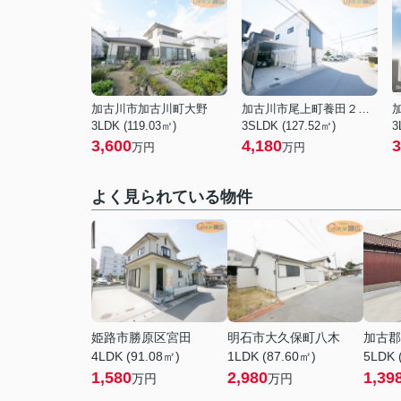
加古川市加古川町大野
加古川市尾上町養田２丁目
3LDK (119.03㎡)
3SLDK (127.52㎡)
3
3,600
4,180
3
万円
万円
よく見られている物件
姫路市勝原区宮田
明石市大久保町八木
加古郡
4LDK (91.08㎡)
1LDK (87.60㎡)
5LDK 
1,580
2,980
1,39
万円
万円