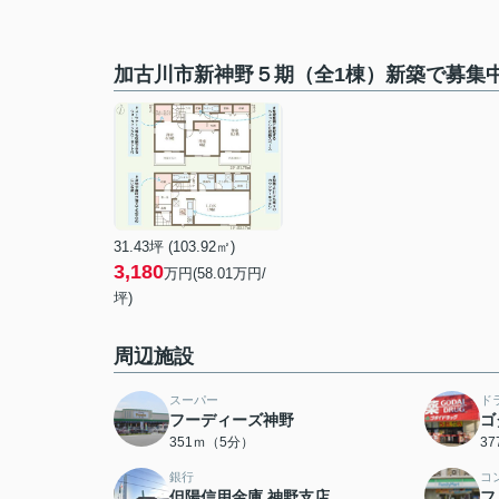
加古川市新神野５期（全1棟）新築で募集
31.43坪 (103.92㎡)
3,180
万円(58.01万円/
坪)
周辺施設
スーパー
ド
フーディーズ神野
ゴ
351ｍ（5分）
3
銀行
コ
但陽信用金庫 神野支店
フ