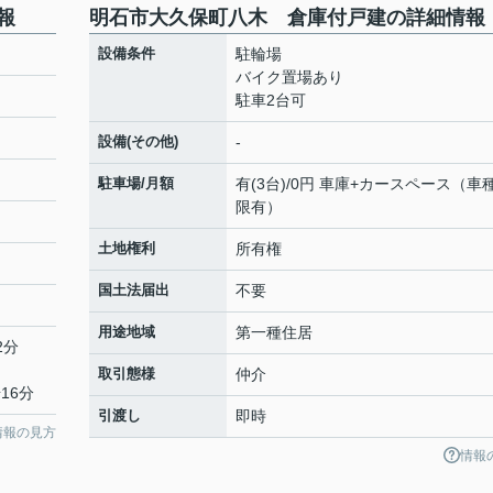
報
明石市大久保町八木 倉庫付戸建の詳細情報
設備条件
駐輪場
バイク置場あり
駐車2台可
設備(その他)
-
駐車場/月額
有(3台)/0円 車庫+カースペース（車
限有）
土地権利
所有権
国土法届出
不要
用途地域
第一種住居
2分
取引態様
仲介
16分
引渡し
即時
情報の見方
情報