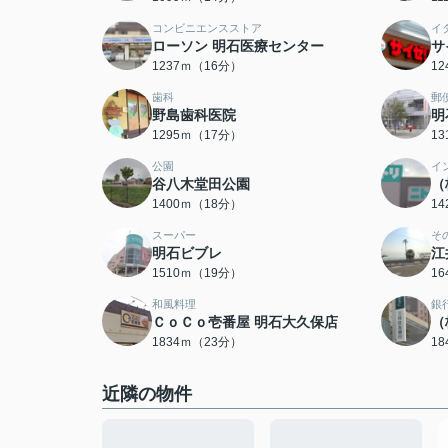
コンビニエンスストア
イ
ローソン 明石医療センター
サ
1237ｍ（16分）
1
歯科
郵
野島歯科医院
明
1295ｍ（17分）
1
公園
イ
谷八木堂田公園
（
1400ｍ（18分）
1
スーパー
そ
明石ビブレ
江
1510ｍ（19分）
1
和風料理
銀
ＣｏＣｏ壱番屋 明石大久保店
（
1834ｍ（23分）
1
近隣の物件