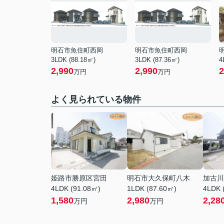
明石市魚住町西岡
明石市魚住町西岡
3LDK (88.18㎡)
3LDK (87.36㎡)
4
2,990
2,990
2
万円
万円
よく見られている物件
姫路市勝原区宮田
明石市大久保町八木
加古川
4LDK (91.08㎡)
1LDK (87.60㎡)
4LDK 
1,580
2,980
2,28
万円
万円