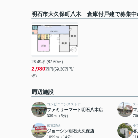
明石市大久保町八木 倉庫付戸建で募集中
26.49坪 (87.60㎡)
2,980
万円(59.36万円/
坪)
周辺施設
コンビニエンスストア
ス
ファミリーマート明石八木店
マ
339ｍ（5分）
7
家電製品
小
ジョーシン明石大久保店
谷
1099ｍ（14分）
1