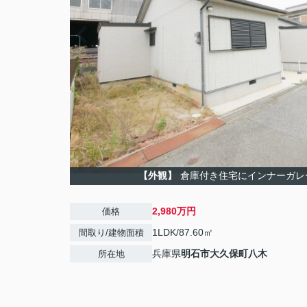
【外観】
倉庫付き住宅にインナーガレ
2,980万円
価格
1LDK/87.60㎡
間取り/建物面積
兵庫県
明石市
大久保町八木
所在地