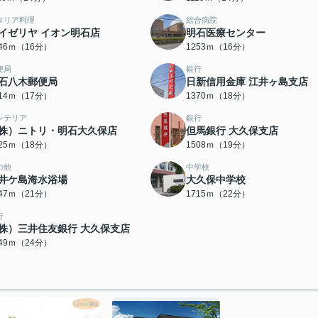
タリア料理
総合病院
イゼリヤ イオン明石店
明石医療センター
246ｍ（16分）
1253ｍ（16分）
便局
銀行
石八木郵便局
日新信用金庫 江井ヶ島支店
314ｍ（17分）
1370ｍ（18分）
ンテリア
銀行
株）ニトリ・明石大久保店
但馬銀行 大久保支店
425ｍ（18分）
1508ｍ（19分）
の他
中学校
井ケ島海水浴場
大久保中学校
647ｍ（21分）
1715ｍ（22分）
行
株）三井住友銀行 大久保支店
849ｍ（24分）