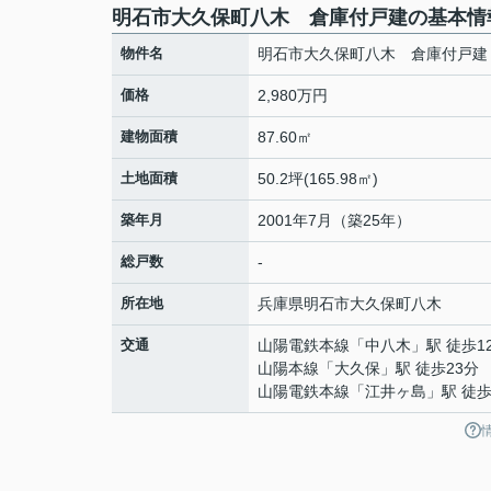
明石市大久保町八木 倉庫付戸建の基本情
物件名
明石市大久保町八木 倉庫付戸建
価格
2,980万円
建物面積
87.60㎡
土地面積
50.2坪(165.98㎡)
築年月
2001年7月（築25年）
総戸数
-
所在地
兵庫県
明石市
大久保町八木
交通
山陽電鉄本線
「
中八木
」駅 徒歩1
山陽本線
「
大久保
」駅 徒歩23分
山陽電鉄本線
「
江井ヶ島
」駅 徒歩