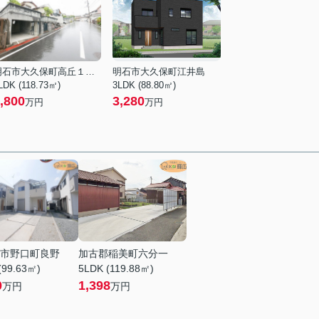
明石市大久保町高丘１丁目
明石市大久保町江井島
LDK (118.73㎡)
3LDK (88.80㎡)
,800
3,280
万円
万円
市野口町良野
加古郡稲美町六分一
(99.63㎡)
5LDK (119.88㎡)
0
1,398
万円
万円