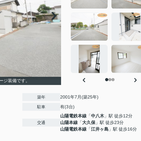
ージ装備です。
2001年7月(築25年)
築年
有(3台)
駐車
山陽電鉄本線
「
中八木
」駅 徒歩12分
山陽本線
「
大久保
」駅 徒歩23分
交通
山陽電鉄本線
「
江井ヶ島
」駅 徒歩16分