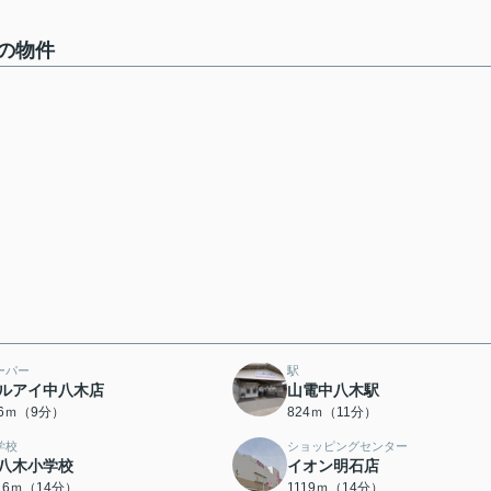
の物件
ーパー
駅
ルアイ中八木店
山電中八木駅
06ｍ（9分）
824ｍ（11分）
学校
ショッピングセンター
八木小学校
イオン明石店
116ｍ（14分）
1119ｍ（14分）