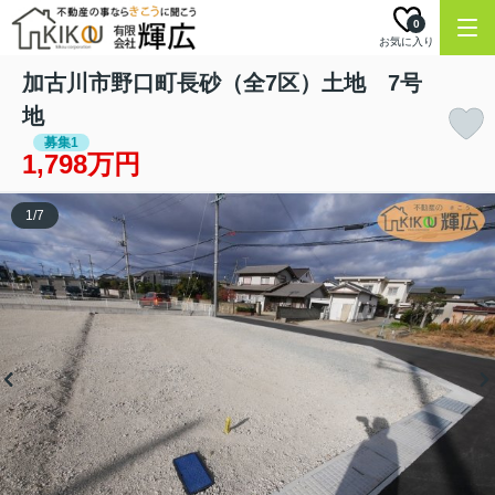
0
お気に入り
加古川市野口町長砂（全7区）土地 7号
地
募集1
1,798万円
1
/
7