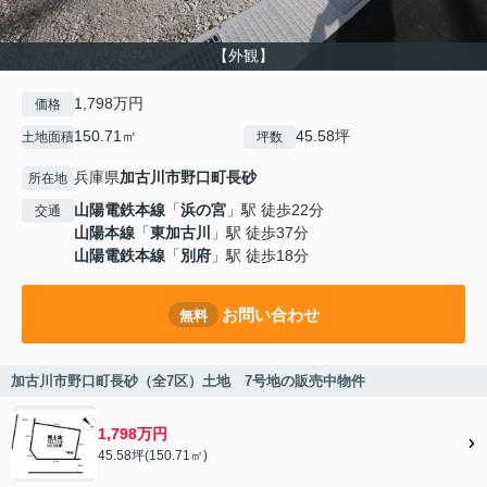
【外観】
1,798万円
価格
150.71㎡
45.58坪
土地面積
坪数
兵庫県
加古川市
野口町長砂
所在地
山陽電鉄本線
「
浜の宮
」駅 徒歩22分
交通
山陽本線
「
東加古川
」駅 徒歩37分
山陽電鉄本線
「
別府
」駅 徒歩18分
お問い合わせ
無料
加古川市野口町長砂（全7区）土地 7号地の販売中物件
1,798万円
45.58坪(150.71㎡)