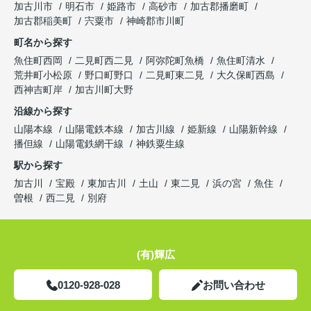
加古川市
明石市
姫路市
高砂市
加古郡播磨町
加古郡稲美町
宍粟市
神崎郡市川町
町名から探す
魚住町西岡
二見町西二見
阿弥陀町魚橋
魚住町清水
荒井町小松原
野口町野口
二見町東二見
大久保町西島
西神吉町岸
加古川町大野
沿線から探す
山陽本線
山陽電鉄本線
加古川線
姫新線
山陽新幹線
播但線
山陽電鉄網干線
神鉄粟生線
駅から探す
加古川
宝殿
東加古川
土山
東二見
浜の宮
魚住
曽根
西二見
別府
(有)輝広
0120-928-028
お問い合わせ