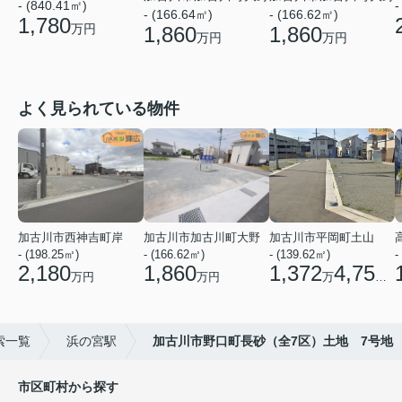
- (840.41㎡)
-
- (166.64㎡)
- (166.62㎡)
1,780
万円
1,860
1,860
万円
万円
よく見られている物件
加古川市西神吉町岸
加古川市加古川町大野
加古川市平岡町土山
- (198.25㎡)
- (166.62㎡)
- (139.62㎡)
-
2,180
1,860
1,372
4,750
万円
万円
万
円
索一覧
浜の宮駅
加古川市野口町長砂（全7区）土地 7号地
市区町村から探す