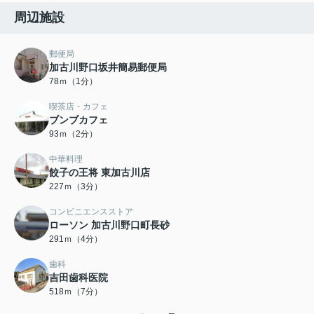
周辺施設
郵便局
加古川野口坂井簡易郵便局
78ｍ（1分）
喫茶店・カフェ
ブンブカフェ
93ｍ（2分）
中華料理
餃子の王将 東加古川店
227ｍ（3分）
コンビニエンスストア
ローソン 加古川野口町長砂
291ｍ（4分）
歯科
吉田歯科医院
518ｍ（7分）