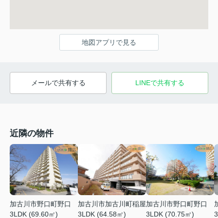
地図アプリで見る
メールで共有する
LINEで共有する
近隣の物件
加古川市野口町野口
加古川市加古川町稲屋
加古川市野口町野口
3LDK (69.60㎡)
3LDK (64.58㎡)
3LDK (70.75㎡)
3