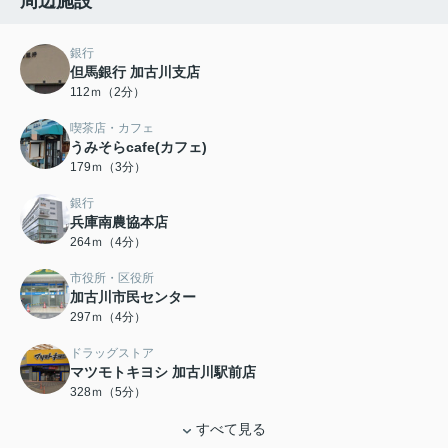
周辺施設
銀行
但馬銀行 加古川支店
112ｍ（2分）
喫茶店・カフェ
うみそらcafe(カフェ)
179ｍ（3分）
銀行
兵庫南農協本店
264ｍ（4分）
市役所・区役所
加古川市民センター
297ｍ（4分）
ドラッグストア
マツモトキヨシ 加古川駅前店
328ｍ（5分）
すべて見る