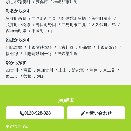
加古郡稲美町
宍粟市
神崎郡市川町
町名から探す
魚住町西岡
二見町西二見
阿弥陀町魚橋
魚住町清水
荒井町小松原
野口町野口
二見町東二見
大久保町西島
西神吉町岸
平岡町土山
沿線から探す
山陽本線
山陽電鉄本線
加古川線
姫新線
山陽新幹線
播但線
山陽電鉄網干線
神鉄粟生線
駅から探す
加古川
宝殿
東加古川
土山
浜の宮
魚住
東二見
西二見
曽根
別府
(有)輝広
0120-928-028
お問い合わせ
〒675-0104