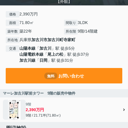
【外観】
2,390万円
価格
71.80㎡
3LDK
面積
間取り
築22年
9階/14階建
築年数
所在階
兵庫県
加古川市
加古川町寺家町
所在地
山陽本線
「
加古川
」駅 徒歩5分
交通
山陽電鉄本線
「
尾上の松
」駅 徒歩37分
加古川線
「
日岡
」駅 徒歩31分
お問い合わせ
無料
マーレ加古川駅前タワー 9階の販売中物件
9階
2,390万円
9階 / 21.71坪(71.80㎡)