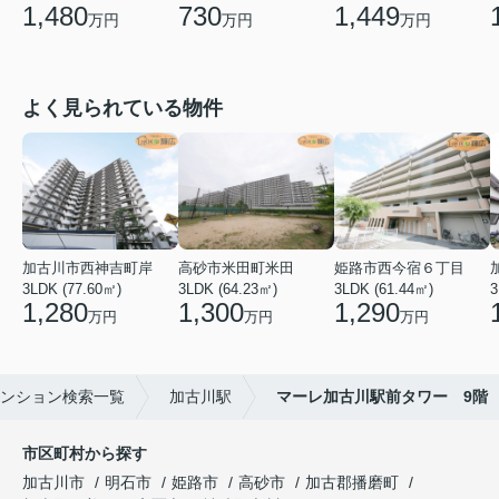
1,480
730
1,449
万円
万円
万円
よく見られている物件
加古川市西神吉町岸
高砂市米田町米田
姫路市西今宿６丁目
3LDK (77.60㎡)
3LDK (64.23㎡)
3LDK (61.44㎡)
3
1,280
1,300
1,290
万円
万円
万円
ンション検索一覧
加古川駅
マーレ加古川駅前タワー 9階
市区町村から探す
加古川市
明石市
姫路市
高砂市
加古郡播磨町