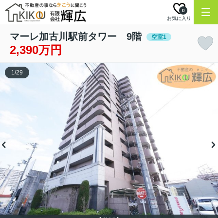
0
お気に入り
マーレ加古川駅前タワー 9階
空室1
2,390万円
1
/
29