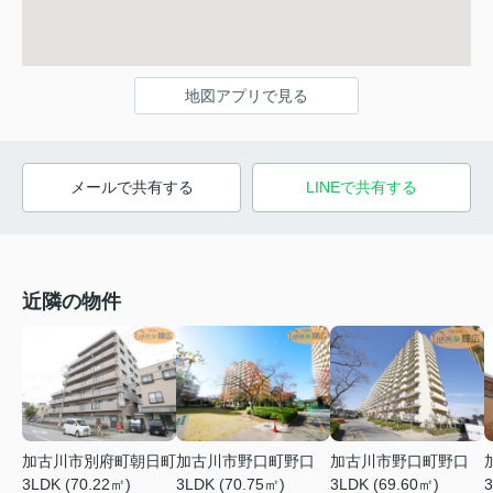
地図アプリで見る
メールで共有する
LINEで共有する
近隣の物件
加古川市別府町朝日町
加古川市野口町野口
加古川市野口町野口
3LDK (70.22㎡)
3LDK (70.75㎡)
3LDK (69.60㎡)
3