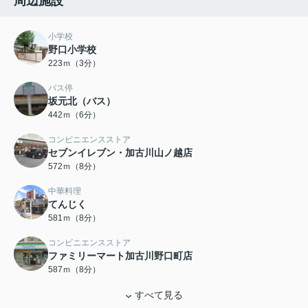
周辺施設
小学校
野口小学校
223ｍ（3分）
バス停
坂元北（バス）
442ｍ（6分）
コンビニエンスストア
セブンイレブン・加古川山ノ越店
572ｍ（8分）
中華料理
てんじく
581ｍ（8分）
コンビニエンスストア
ファミリーマート加古川野口町店
587ｍ（8分）
すべて見る