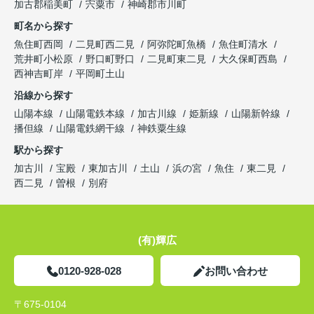
加古郡稲美町
宍粟市
神崎郡市川町
町名から探す
魚住町西岡
二見町西二見
阿弥陀町魚橋
魚住町清水
荒井町小松原
野口町野口
二見町東二見
大久保町西島
西神吉町岸
平岡町土山
沿線から探す
山陽本線
山陽電鉄本線
加古川線
姫新線
山陽新幹線
播但線
山陽電鉄網干線
神鉄粟生線
駅から探す
加古川
宝殿
東加古川
土山
浜の宮
魚住
東二見
西二見
曽根
別府
(有)輝広
0120-928-028
お問い合わせ
〒675-0104