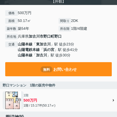
【外観】
500万円
価格
50.17㎡
2DK
面積
間取り
築54年
1階/4階建
築年数
所在階
兵庫県
加古川市
野口町野口
所在地
山陽本線
「
東加古川
」駅 徒歩23分
交通
山陽電鉄本線
「
浜の宮
」駅 徒歩41分
山陽本線
「
加古川
」駅 徒歩30分
お問い合わせ
無料
野口マンション 1階の販売中物件
1階
500万円
1階 / 15.17坪(50.17㎡)