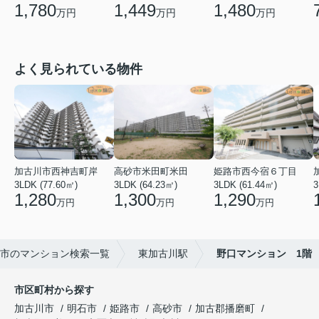
1,780
1,449
1,480
万円
万円
万円
よく見られている物件
加古川市西神吉町岸
高砂市米田町米田
姫路市西今宿６丁目
3LDK (77.60㎡)
3LDK (64.23㎡)
3LDK (61.44㎡)
3
1,280
1,300
1,290
万円
万円
万円
市のマンション検索一覧
東加古川駅
野口マンション 1階
市区町村から探す
加古川市
明石市
姫路市
高砂市
加古郡播磨町