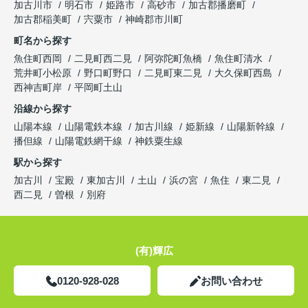
加古川市
明石市
姫路市
高砂市
加古郡播磨町
加古郡稲美町
宍粟市
神崎郡市川町
町名から探す
魚住町西岡
二見町西二見
阿弥陀町魚橋
魚住町清水
荒井町小松原
野口町野口
二見町東二見
大久保町西島
西神吉町岸
平岡町土山
沿線から探す
山陽本線
山陽電鉄本線
加古川線
姫新線
山陽新幹線
播但線
山陽電鉄網干線
神鉄粟生線
駅から探す
加古川
宝殿
東加古川
土山
浜の宮
魚住
東二見
西二見
曽根
別府
(有)輝広
0120-928-028
お問い合わせ