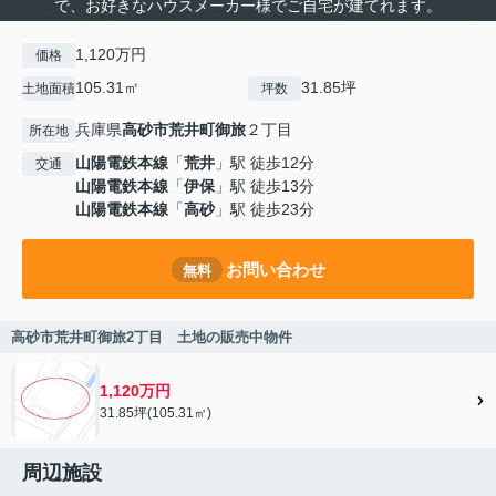
で、お好きなハウスメーカー様でご自宅が建てれます。
1,120万円
価格
105.31㎡
31.85坪
土地面積
坪数
兵庫県
高砂市
荒井町御旅
２丁目
所在地
山陽電鉄本線
「
荒井
」駅 徒歩12分
交通
山陽電鉄本線
「
伊保
」駅 徒歩13分
山陽電鉄本線
「
高砂
」駅 徒歩23分
お問い合わせ
無料
高砂市荒井町御旅2丁目 土地の販売中物件
1,120万円
31.85坪(105.31㎡)
周辺施設