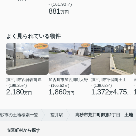
- (161.90㎡)
881
万円
よく見られている物件
加古川市西神吉町岸
加古川市加古川町大野
加古川市平岡町土山
- (198.25㎡)
- (166.62㎡)
- (139.62㎡)
-
2,180
1,860
1,372
4,750
万円
万円
万
円
砂市の土地検索一覧
荒井駅
高砂市荒井町御旅2丁目 土地
市区町村から探す