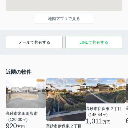
地図アプリで見る
メールで共有する
LINEで共有する
近隣の物件
高砂市伊保東２丁目
高砂市米田町塩市
-
- (145.44㎡)
1,011
- (120.30㎡)
万円
920
高砂市伊保東２丁目
万円