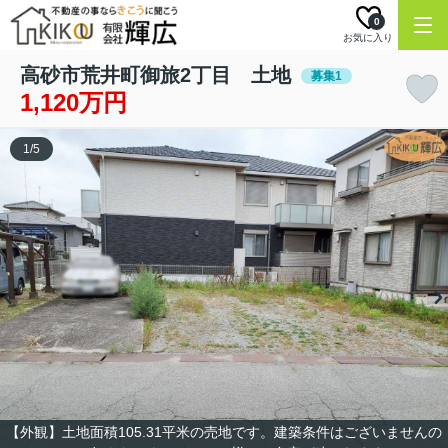
0
お気に入り
高砂市荒井町御旅2丁目 土地
募集1
1,120万円
1
/
5
【外観】土地面積105.31平米の売地です。建築条件はございませんの