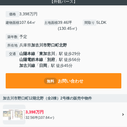
【外観パース】
3,398万円
価格
107.64㎡
39.46坪
5LDK
建物面積
土地面積
間取り
(130.45㎡)
予定
築年数
兵庫県
加古川市
野口町北野
所在地
山陽本線
「
東加古川
」駅 徒歩29分
交通
山陽電鉄本線
「
別府
」駅 徒歩56分
加古川線
「
日岡
」駅 徒歩45分
お問い合わせ
無料
加古川市野口町12期北野（全2棟）2号棟の販売中物件
3,398万円
32.56坪(107.64㎡)