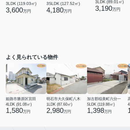
3LDK (89.01㎡)
3LDK (119.03㎡)
3SLDK (127.52㎡)
3,190
3,600
4,180
万円
万円
万円
よく見られている物件
姫路市勝原区宮田
明石市大久保町八木
加古郡稲美町六分一
4LDK (91.08㎡)
1LDK (87.60㎡)
5LDK (119.88㎡)
4
1,580
2,980
1,398
万円
万円
万円