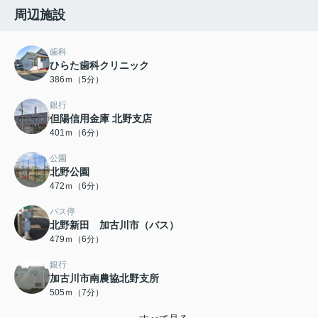
周辺施設
歯科
ひらた歯科クリニック
386ｍ（5分）
銀行
但陽信用金庫 北野支店
401ｍ（6分）
公園
北野公園
472ｍ（6分）
バス停
北野新田 加古川市（バス）
479ｍ（6分）
銀行
加古川市南農協北野支所
505ｍ（7分）