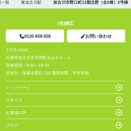
索一覧
東加古川駅
加古川市野口町12期北野（全2棟）2号棟
(有)輝広
0120-928-028
お問い合わせ
〒675-0104
兵庫県加古川市平岡町土山５６－１
営業時間：
9:30～18:30
定休日：
毎週水曜日 GW 夏期休暇 年末年始
トップページ
スタッフ
お客様の声
ブログ