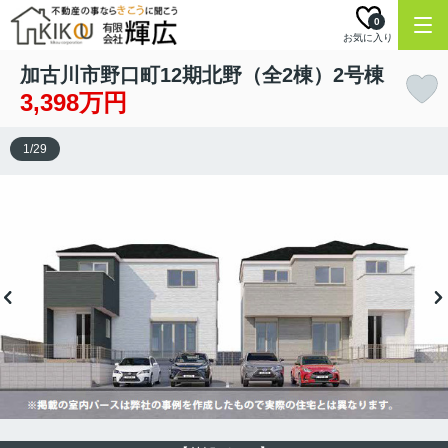
0
お気に入り
加古川市野口町12期北野（全2棟）2号棟
3,398万円
1
/
29