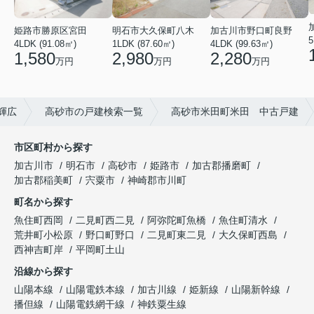
姫路市勝原区宮田
明石市大久保町八木
加古川市野口町良野
5
4LDK (91.08㎡)
1LDK (87.60㎡)
4LDK (99.63㎡)
1,580
2,980
2,280
万円
万円
万円
輝広
高砂市の戸建検索一覧
高砂市米田町米田 中古戸建
市区町村から探す
加古川市
明石市
高砂市
姫路市
加古郡播磨町
加古郡稲美町
宍粟市
神崎郡市川町
町名から探す
魚住町西岡
二見町西二見
阿弥陀町魚橋
魚住町清水
荒井町小松原
野口町野口
二見町東二見
大久保町西島
西神吉町岸
平岡町土山
沿線から探す
山陽本線
山陽電鉄本線
加古川線
姫新線
山陽新幹線
播但線
山陽電鉄網干線
神鉄粟生線