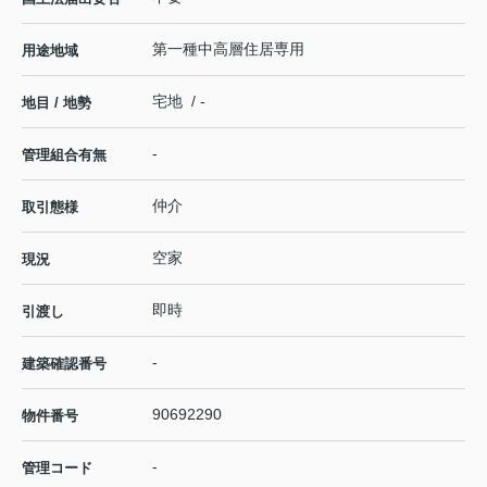
第一種中高層住居専用
用途地域
宅地 / -
地目 / 地勢
-
管理組合有無
仲介
取引態様
空家
現況
即時
引渡し
-
建築確認番号
90692290
物件番号
-
管理コード