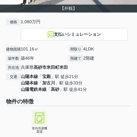
【外観】
1,080万円
価格
支払いシミュレーション
101.16㎡
4LDK
建物面積
間取り
築46年
2階建
築年数
階建て
兵庫県
高砂市
米田町米田
所在地
山陽本線
「
宝殿
」駅 徒歩21分
交通
山陽本線
「
加古川
」駅 徒歩33分
山陽電鉄本線
「
高砂
」駅 徒歩41分
物件の特徴
室内洗濯機
置場