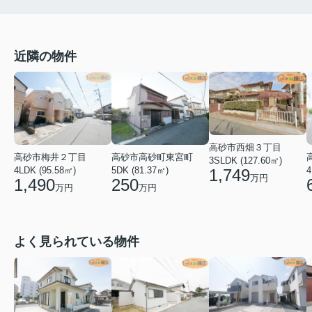
近隣の物件
高砂市西畑３丁目
高砂市梅井２丁目
高砂市高砂町東宮町
3SLDK (127.60㎡)
4LDK (95.58㎡)
5DK (81.37㎡)
4
1,749
万円
1,490
250
万円
万円
よく見られている物件