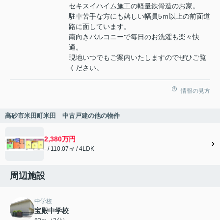
セキスイハイム施工の軽量鉄骨造のお家。
駐車苦手な方にも嬉しい幅員5ｍ以上の前面道
路に面しています。
南向きバルコニーで毎日のお洗濯も楽々快
適。
現地いつでもご案内いたしますのでぜひご覧
ください。
情報の見方
高砂市米田町米田 中古戸建の他の物件
2,380万円
- / 110.07㎡ / 4LDK
周辺施設
中学校
宝殿中学校