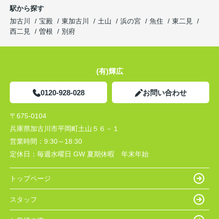
駅から探す
加古川
宝殿
東加古川
土山
浜の宮
魚住
東二見
西二見
曽根
別府
(有)輝広
0120-928-028
お問い合わせ
〒675-0104
兵庫県加古川市平岡町土山５６－１
営業時間：
9:30～18:30
定休日：
毎週水曜日 GW 夏期休暇 年末年始
トップページ
スタッフ