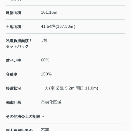
101.16㎡
建物面積
41.54坪(137.33㎡)
土地面積
-/無
私道負担面積 /
セットバック
60%
建ぺい率
150%
容積率
一方(南 公道 5.2m 間口 11.0m)
接道状況
市街化区域
都市計画
-
その他法令上の制限
不要
国土法届出要否