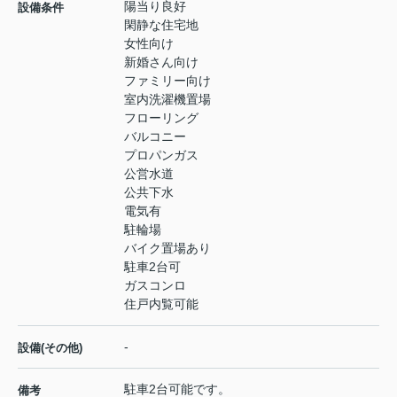
陽当り良好
設備条件
閑静な住宅地
女性向け
新婚さん向け
ファミリー向け
室内洗濯機置場
フローリング
バルコニー
プロパンガス
公営水道
公共下水
電気有
駐輪場
バイク置場あり
駐車2台可
ガスコンロ
住戸内覧可能
-
設備(その他)
駐車2台可能です。
備考