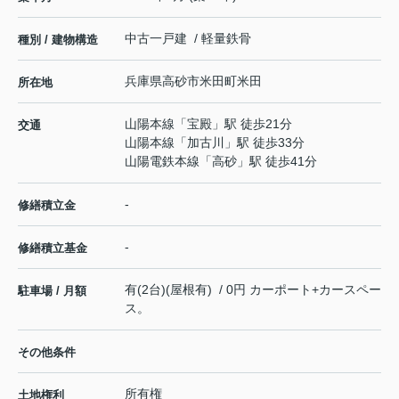
中古一戸建 / 軽量鉄骨
種別 / 建物構造
兵庫県
高砂市
米田町米田
所在地
山陽本線
「
宝殿
」駅 徒歩21分
交通
山陽本線
「
加古川
」駅 徒歩33分
山陽電鉄本線
「
高砂
」駅 徒歩41分
-
修繕積立金
-
修繕積立基金
有(2台)(屋根有) / 0円 カーポート+カースペー
駐車場 / 月額
ス。
その他条件
所有権
土地権利