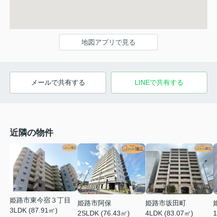
地図アプリで見る
メールで共有する
LINEで共有する
近隣の物件
姫路市東今宿３丁目
姫路市阿保
姫路市坂田町
3LDK (87.91㎡)
2SLDK (76.43㎡)
4LDK (83.07㎡)
1