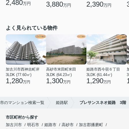
2,480
3,880
2,390
万円
万円
万円
よく見られている物件
加古川市西神吉町岸
高砂市米田町米田
姫路市西今宿６丁目
3LDK (77.60㎡)
3LDK (64.23㎡)
3LDK (61.44㎡)
3
1,280
1,300
1,290
万円
万円
万円
市のマンション検索一覧
姫路駅
プレサンスネオ姫路 3階
市区町村から探す
加古川市
明石市
姫路市
高砂市
加古郡播磨町