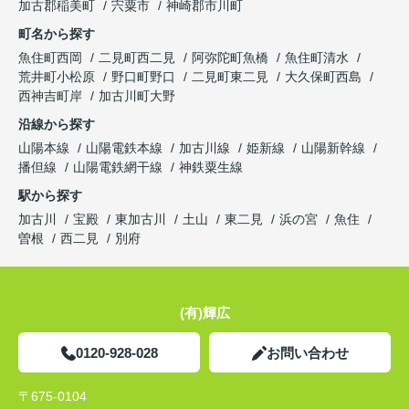
加古郡稲美町
宍粟市
神崎郡市川町
町名から探す
魚住町西岡
二見町西二見
阿弥陀町魚橋
魚住町清水
荒井町小松原
野口町野口
二見町東二見
大久保町西島
西神吉町岸
加古川町大野
沿線から探す
山陽本線
山陽電鉄本線
加古川線
姫新線
山陽新幹線
播但線
山陽電鉄網干線
神鉄粟生線
駅から探す
加古川
宝殿
東加古川
土山
東二見
浜の宮
魚住
曽根
西二見
別府
(有)輝広
0120-928-028
お問い合わせ
〒675-0104