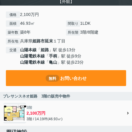
【外観】
2,100万円
価格
46.93㎡
1LDK
面積
間取り
築8年
3階/8階建
築年数
所在階
兵庫県
姫路市
延末
１丁目
所在地
山陽本線
「
姫路
」駅 徒歩13分
交通
山陽電鉄本線
「
手柄
」駅 徒歩9分
山陽電鉄本線
「
亀山
」駅 徒歩23分
お問い合わせ
無料
プレサンスネオ姫路 3階の販売中物件
3階
2,100万円
3階 / 14.19坪(46.93㎡)