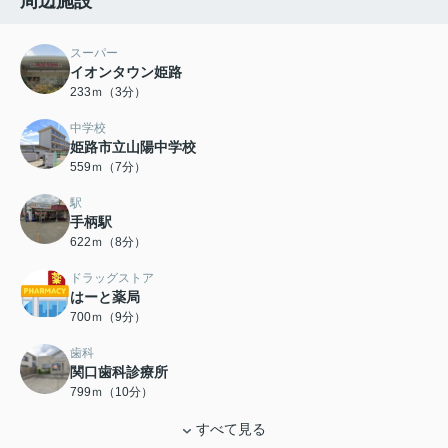
周辺施設
スーパー
イオンタウン姫路
233ｍ（3分）
中学校
姫路市立山陽中学校
559ｍ（7分）
駅
手柄駅
622ｍ（8分）
ドラッグストア
はーと薬局
700ｍ（9分）
歯科
関口歯科診療所
799ｍ（10分）
すべて見る