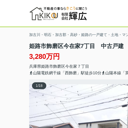
加古川・明石・加古郡・高砂・姫路の一戸建て・土地・マ
姫路市飾磨区今在家7丁目 中古戸建
3,280万円
兵庫県
姫路市
飾磨区今在家
７丁目
山陽電鉄網干線「西飾磨」駅徒歩10分
山陽本線「英
1
/
18