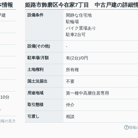
本情報
姫路市飾磨区今在家7丁目 中古戸建の詳細
戸建
設備条件
閑静な住宅地
駐輪場
バイク置場あり
駐車2台可
設備(その他)
-
駐車場/月額
有(2台)/0円
土地権利
所有権
国土法届出
不要
用途地域
第一種中高層住居専用
10分
取引態様
仲介
分
引渡し
相談
情報の見方
情報