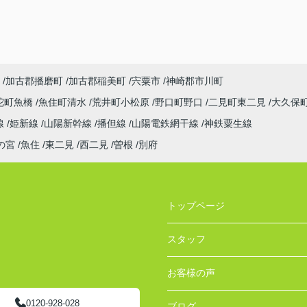
加古郡播磨町
加古郡稲美町
宍粟市
神崎郡市川町
陀町魚橋
魚住町清水
荒井町小松原
野口町野口
二見町東二見
大久保
線
姫新線
山陽新幹線
播但線
山陽電鉄網干線
神鉄粟生線
の宮
魚住
東二見
西二見
曽根
別府
トップページ
スタッフ
お客様の声
0120-928-028
ブログ