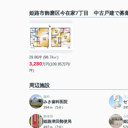
姫路市飾磨区今在家7丁目 中古戸建で募
29.86坪 (98.74㎡)
3,280
万円(109.85万円/
坪)
周辺施設
歯科
コ
みき歯科医院
セ
394ｍ（5分）
3
郵便局
小
姫路津田郵便局
姫
497ｍ（7分）
5