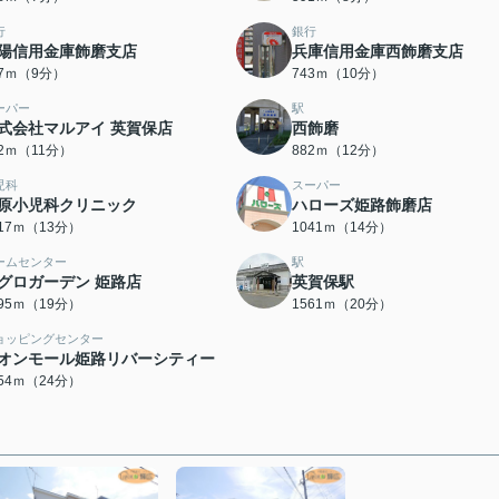
行
銀行
陽信用金庫飾磨支店
兵庫信用金庫西飾磨支店
07ｍ（9分）
743ｍ（10分）
ーパー
駅
式会社マルアイ 英賀保店
西飾磨
72ｍ（11分）
882ｍ（12分）
児科
スーパー
原小児科クリニック
ハローズ姫路飾磨店
017ｍ（13分）
1041ｍ（14分）
ームセンター
駅
グロガーデン 姫路店
英賀保駅
495ｍ（19分）
1561ｍ（20分）
ョッピングセンター
オンモール姫路リバーシティー
854ｍ（24分）