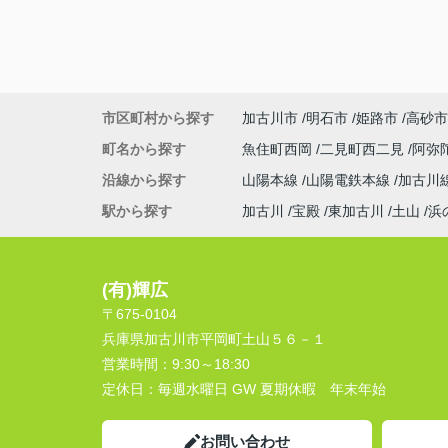
市区町村から探す
加古川市
明石市
姫路市
高砂市
町名から探す
魚住町西岡
二見町西二見
阿弥
沿線から探す
山陽本線
山陽電鉄本線
加古川
駅から探す
加古川
宝殿
東加古川
土山
浜
(有)輝広
〒675-0104
兵庫県加古川市平岡町土山５６－１
営業時間：
9:30～18:30
定休日：
毎週水曜日 GW 夏期休暇 年末年始
お問い合わせ