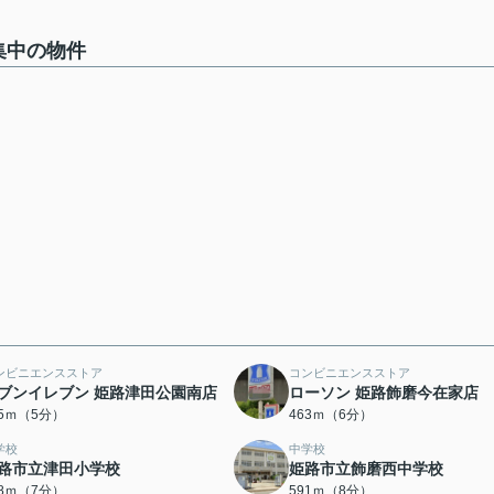
集中の物件
ンビニエンスストア
コンビニエンスストア
ブンイレブン 姫路津田公園南店
ローソン 姫路飾磨今在家店
95ｍ（5分）
463ｍ（6分）
学校
中学校
路市立津田小学校
姫路市立飾磨西中学校
28ｍ（7分）
591ｍ（8分）