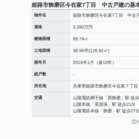
姫路市飾磨区今在家7丁目 中古戸建の基
物件名
姫路市飾磨区今在家7丁目 中古
価格
3,280万円
建物面積
98.74㎡
土地面積
38.96坪(128.82㎡)
築年月
2016年1月（築10年）
総戸数
-
所在地
兵庫県
姫路市
飾磨区今在家
７丁目
交通
山陽電鉄網干線
「
西飾磨
」駅 徒歩
山陽本線
「
英賀保
」駅 徒歩21分
山陽電鉄本線
「
飾磨
」駅 徒歩27