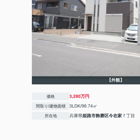
【外観】
3,280万円
価格
3LDK/98.74㎡
間取り/建物面積
兵庫県
姫路市
飾磨区今在家
７丁目
所在地