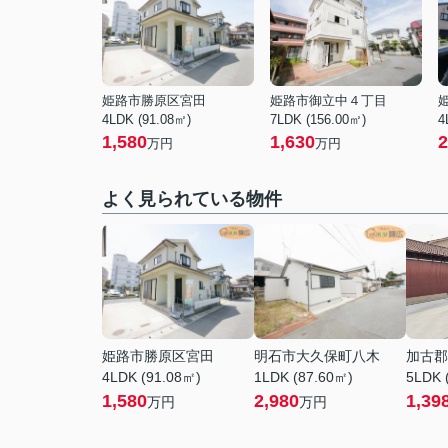
姫路市勝原区宮田
姫路市御立中４丁目
4LDK (91.08㎡)
7LDK (156.00㎡)
4
1,580
1,630
2
万円
万円
よく見られている物件
姫路市勝原区宮田
明石市大久保町八木
加古郡
4LDK (91.08㎡)
1LDK (87.60㎡)
5LDK 
1,580
2,980
1,39
万円
万円