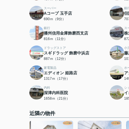
スーパー
銀
Aコープ 玉手店
但
690ｍ（9分）
7
銀行
ス
播州信用金庫飾磨西支店
株
816ｍ（11分）
8
ドラッグストア
小
スギドラッグ 飾磨中浜店
藤
887ｍ（12分）
1
家電製品
ホ
エディオン 姫路店
ア
1317ｍ（17分）
1
内科
シ
深津内科医院
イ
1658ｍ（21分）
1
近隣の物件