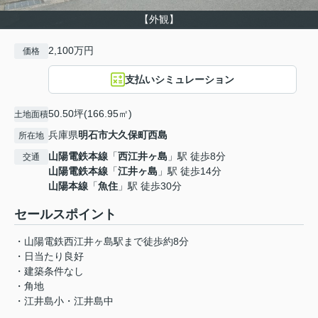
【外観】
2,100万円
価格
支払いシミュレーション
50.50坪(166.95㎡)
土地面積
兵庫県
明石市
大久保町西島
所在地
山陽電鉄本線
「
西江井ヶ島
」駅 徒歩8分
交通
山陽電鉄本線
「
江井ヶ島
」駅 徒歩14分
山陽本線
「
魚住
」駅 徒歩30分
セールスポイント
・山陽電鉄西江井ヶ島駅まで徒歩約8分
・日当たり良好
・建築条件なし
・角地
・江井島小・江井島中