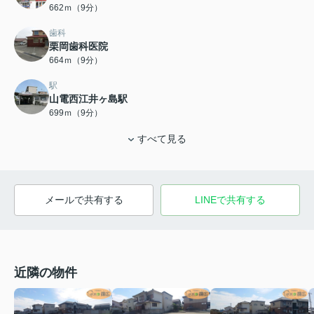
662ｍ（9分）
歯科
栗岡歯科医院
664ｍ（9分）
駅
山電西江井ヶ島駅
699ｍ（9分）
すべて見る
メールで共有する
LINEで共有する
近隣の物件