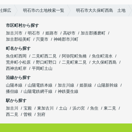
社輝広
明石市の土地検索一覧
明石市大久保町西島 土地
市区町村から探す
加古川市
明石市
姫路市
高砂市
加古郡播磨町
加古郡稲美町
宍粟市
神崎郡市川町
町名から探す
魚住町西岡
二見町西二見
阿弥陀町魚橋
魚住町清水
荒井町小松原
野口町野口
二見町東二見
大久保町西島
西神吉町岸
平岡町土山
沿線から探す
山陽本線
山陽電鉄本線
加古川線
姫新線
山陽新幹線
播但線
山陽電鉄網干線
神鉄粟生線
駅から探す
加古川
宝殿
東加古川
土山
浜の宮
魚住
東二見
西二見
曽根
別府