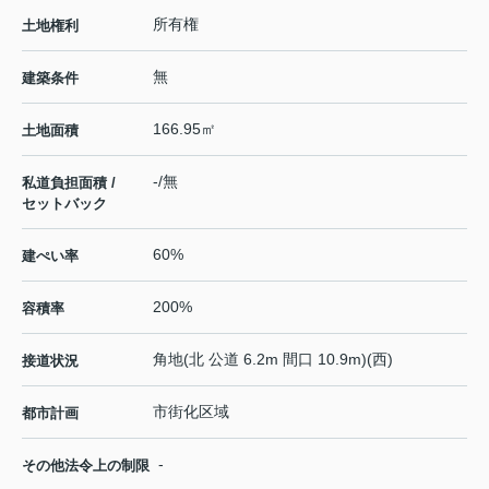
所有権
土地権利
無
建築条件
166.95㎡
土地面積
-/無
私道負担面積 /
セットバック
60%
建ぺい率
200%
容積率
角地(北 公道 6.2m 間口 10.9m)(西)
接道状況
市街化区域
都市計画
-
その他法令上の制限