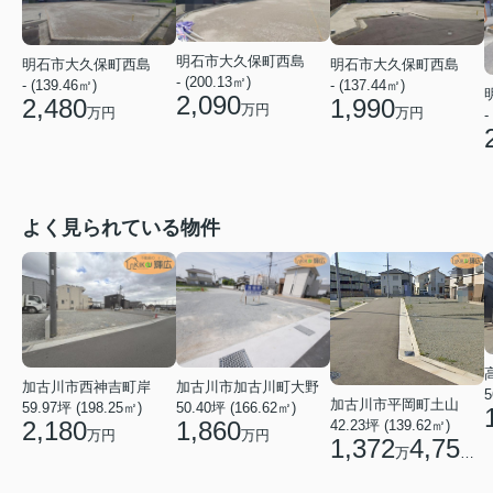
明石市大久保町西島
明石市大久保町西島
明石市大久保町西島
- (200.13㎡)
- (137.44㎡)
- (139.46㎡)
2,090
1,990
2,480
万円
万円
万円
-
よく見られている物件
加古川市西神吉町岸
加古川市加古川町大野
5
加古川市平岡町土山
59.97坪 (198.25㎡)
50.40坪 (166.62㎡)
2,180
1,860
42.23坪 (139.62㎡)
万円
万円
1,372
4,750
万
円