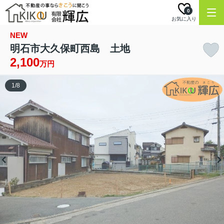
0
お気に入り
NEW
明石市大久保町西島 土地
2,100
万円
1
/
8