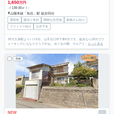
1,650
万円
- / 139.00㎡ / -
山陽本線「魚住」駅 徒歩55分
電気有
陽当り良好
閑静な住宅地
新婚さん向け
ファミリー向け
公共下水
JR大久保駅よりバス6分、山手台口停下車6分です。徒歩なら28分でウ
ォーキングにもなりそうですね。 めぐみの郷、マルアイ...
もっと見る
売地
NEW