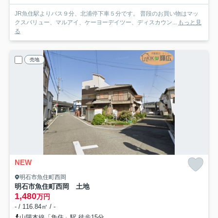
JR魚住駅よりバス９分、北浦停下車５分です。 普段のお買い物はマッ
クスバリュー、マルアイ、ケーヨーデイツー、ディスカウン...
もっと見
る
売地
NEW
明石市魚住町西岡
明石市魚住町西岡 土地
1,480
万円
- / 116.84㎡ / -
山陽本線「魚住」駅 徒歩15分