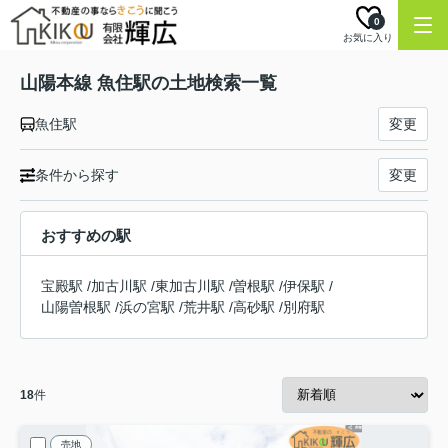
0
お気に入り
山陽本線 魚住駅の土地検索一覧
魚住駅
変更
条件から探す
変更
おすすめの駅
宝殿駅
/
加古川駅
/
東加古川駅
/
曽根駅
/
伊保駅
/
山陽曽根駅
/
浜の宮駅
/
荒井駅
/
高砂駅
/
別府駅
18
件
売地