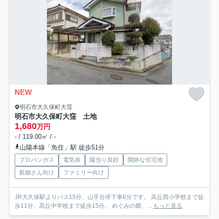
NEW
明石市大久保町大窪
明石市大久保町大窪 土地
1,680
万円
- / 119.00㎡ / -
山陽本線「魚住」駅 徒歩51分
プロパンガス
電気有
陽当り良好
閑静な住宅地
新婚さん向け
ファミリー向け
JR大久保駅よりバス15分、山手台停下車6分です。 高丘西小学校まで徒
歩11分、高丘中学校まで徒歩15分。 めぐみの郷、...
もっと見る