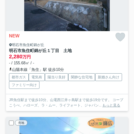
NEW
明石市魚住町錦が丘
明石市魚住町錦が丘１丁目 土地
2,280
万円
- / 155.68㎡ / -
山陽本線「魚住」駅 徒歩10分
都市ガス
電気有
陽当り良好
閑静な住宅地
新婚さん向け
ファミリー向け
JR魚住駅まで徒歩10分、山電西江井ヶ島駅まで徒歩19分です。 コープ
こうべ、ハローズ、ラ・ムー、ライフォート、ジャパン...
もっと見る
売地