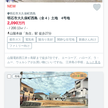
NEW
明石市大久保町西島
明石市大久保町西島（全４）土地 4号地
2,090
万円
- / 200.13㎡ / -
山陽本線「魚住」駅 徒歩27分
都市ガス
電気有
陽当り良好
閑静な住宅地
新婚さん向け
ファミリー向け
山陽電鉄西江井ヶ島駅まで徒歩7分です。 エーコープ、ハローズ、ラ・
ムー、ウェルシアがお買い物にいいですね。 江井島小学校...
もっと見る
売地