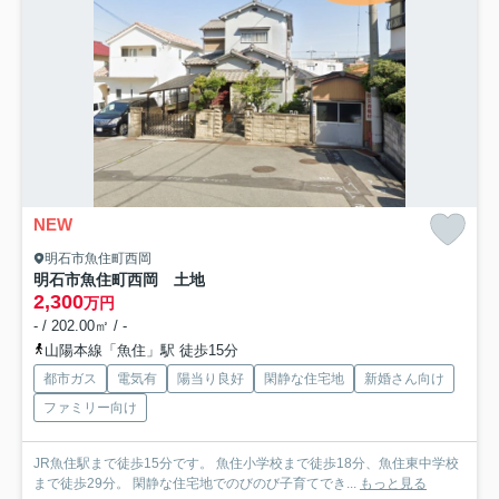
NEW
明石市魚住町西岡
明石市魚住町西岡 土地
2,300
万円
- / 202.00㎡ / -
山陽本線「魚住」駅 徒歩15分
都市ガス
電気有
陽当り良好
閑静な住宅地
新婚さん向け
ファミリー向け
JR魚住駅まで徒歩15分です。 魚住小学校まで徒歩18分、魚住東中学校
まで徒歩29分。 閑静な住宅地でのびのび子育てでき...
もっと見る