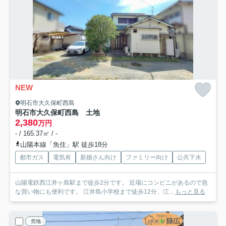
NEW
明石市大久保町西島
明石市大久保町西島 土地
2,380
万円
- / 165.37㎡ / -
山陽本線「魚住」駅 徒歩18分
都市ガス
電気有
新婚さん向け
ファミリー向け
公共下水
山陽電鉄西江井ヶ島駅まで徒歩2分です。 近場にコンビニがあるので急
な買い物にも便利です。 江井島小学校まで徒歩12分、江...
もっと見る
売地