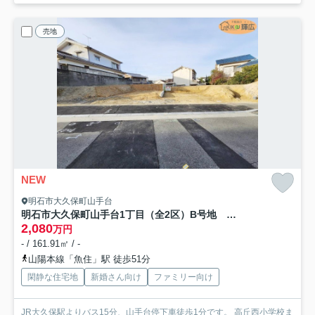
売地
NEW
明石市大久保町山手台
明石市大久保町山手台1丁目（全2区）B号地 土地
2,080
万円
- / 161.91㎡ / -
山陽本線「魚住」駅 徒歩51分
閑静な住宅地
新婚さん向け
ファミリー向け
JR大久保駅よりバス15分、山手台停下車徒歩1分です。 高丘西小学校ま