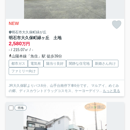
NEW
明石市大久保町緑が丘
明石市大久保町緑ヶ丘 土地
2,580
万円
- / 215.07㎡ / -
山陽本線「魚住」駅 徒歩39分
都市ガス
電気有
陽当り良好
閑静な住宅地
新婚さん向け
ファミリー向け
JR大久保駅よりバス6分、山手台南停下車6分です。 マルアイ、めぐみ
の郷、ディスカウントドラッグコスモス、ケーヨーデイツ...
もっと見る
売地