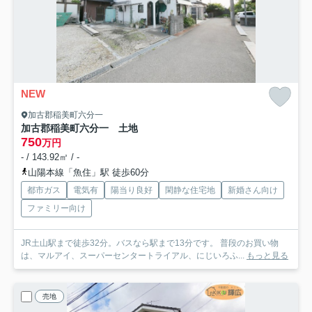
NEW
加古郡稲美町六分一
加古郡稲美町六分一 土地
750
万円
- / 143.92㎡ / -
山陽本線「魚住」駅 徒歩60分
都市ガス
電気有
陽当り良好
閑静な住宅地
新婚さん向け
ファミリー向け
JR土山駅まで徒歩32分。バスなら駅まで13分です。 普段のお買い物
は、マルアイ、スーパーセンタートライアル、にじいろふ...
もっと見る
売地