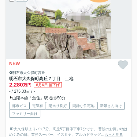
NEW
明石市大久保町高丘
明石市大久保町高丘７丁目 土地
2,280
万円
8月6日 値下げ
- / 275.03㎡ / -
山陽本線「魚住」駅 徒歩50分
都市ガス
電気有
陽当り良好
閑静な住宅地
新婚さん向け
ファミリー向け
JR大久保駅よりバス7分、高丘5丁目停下車7分です。 普段のお買い物は
めぐみの郷、業務スーパー、イズミヤ、アルカドラッグ...
もっと見る