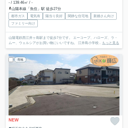
- / 139.46㎡ / -
山陽本線「魚住」駅 徒歩27分
都市ガス
電気有
陽当り良好
閑静な住宅地
新婚さん向け
ファミリー向け
山陽電鉄西江井ヶ島駅まで徒歩7分です。 エーコープ、ハローズ、ラ・
ムー、ウェルシアがお買い物にいいですね。 江井島小学校...
もっと見る
売地
NEW