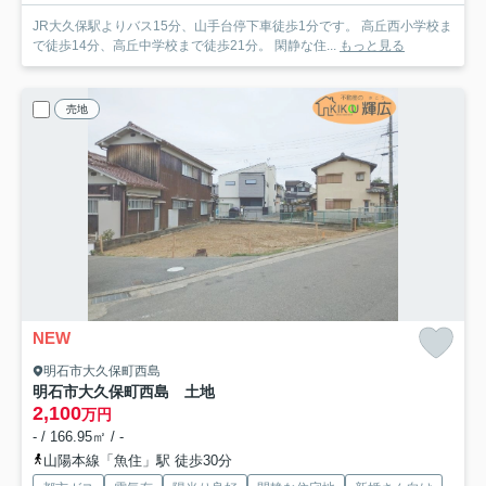
JR大久保駅よりバス15分、山手台停下車徒歩1分です。 高丘西小学校ま
で徒歩14分、高丘中学校まで徒歩21分。 閑静な住...
もっと見る
売地
NEW
明石市大久保町西島
明石市大久保町西島 土地
2,100
万円
- / 166.95㎡ / -
山陽本線「魚住」駅 徒歩30分