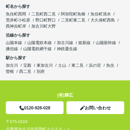
町名から探す
魚住町西岡
二見町西二見
阿弥陀町魚橋
魚住町清水
荒井町小松原
野口町野口
二見町東二見
大久保町西島
西神吉町岸
加古川町大野
沿線から探す
山陽本線
山陽電鉄本線
加古川線
姫新線
山陽新幹線
播但線
山陽電鉄網干線
神鉄粟生線
駅から探す
加古川
宝殿
東加古川
土山
東二見
浜の宮
魚住
曽根
西二見
別府
(有)輝広
0120-928-028
お問い合わせ
〒675-0104
兵庫県加古川市平岡町土山５６－１