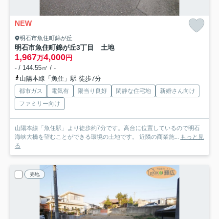
NEW
明石市魚住町錦が丘
明石市魚住町錦が丘3丁目 土地
1,967
4,000
万
円
- / 144.55㎡ / -
山陽本線「魚住」駅 徒歩7分
都市ガス
電気有
陽当り良好
閑静な住宅地
新婚さん向け
ファミリー向け
山陽本線「魚住駅」より徒歩約7分です。高台に位置しているので明石
海峡大橋を望むことができる環境の土地です。 近隣の商業施...
もっと見
る
売地