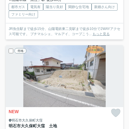
都市ガス
電気有
陽当り良好
閑静な住宅地
新婚さん向け
ファミリー向け
JR魚住駅まで徒歩15分、山陽電鉄東二見駅まで徒歩10分で2WAYアクセ
ス可能です。 プチマルシェ、マルアイ、コープこう...
もっと見る
売地
NEW
明石市大久保町大窪
明石市大久保町大窪 土地