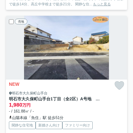
で徒歩14分、高丘中学校まで徒歩21分。 閑静な住...
もっと見る
売地
NEW
明石市大久保町山手台
明石市大久保町山手台1丁目（全2区）A号地 土地
1,980
万円
- / 161.88㎡ / -
山陽本線「魚住」駅 徒歩51分
閑静な住宅地
新婚さん向け
ファミリー向け