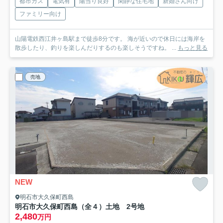
都市ガス
電気有
陽当り良好
閑静な住宅地
新婚さん向け
ファミリー向け
山陽電鉄西江井ヶ島駅まで徒歩8分です。 海が近いので休日には海岸を
散歩したり、釣りを楽しんだりするのも楽しそうですね。 ...
もっと見る
売地
NEW
明石市大久保町西島
明石市大久保町西島（全４）土地 2号地
2,480
万円