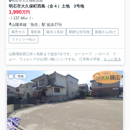
明石市大久保町西島
明石市大久保町西島（全４）土地 3号地
1,990
万円
- / 137.44㎡ / -
山陽本線「魚住」駅 徒歩27分
都市ガス
電気有
陽当り良好
閑静な住宅地
新婚さん向け
ファミリー向け
山陽電鉄西江井ヶ島駅まで徒歩7分です。 エーコープ、ハローズ、ラ・
ムー、ウェルシアがお買い物にいいですね。 江井島小学校...
もっと見る
売地