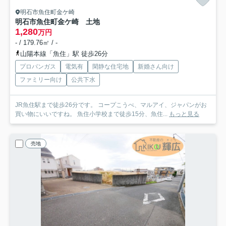
明石市魚住町金ケ崎
明石市魚住町金ケ崎 土地
1,280
万円
- / 179.76㎡ / -
山陽本線「魚住」駅 徒歩26分
プロパンガス
電気有
閑静な住宅地
新婚さん向け
ファミリー向け
公共下水
JR魚住駅まで徒歩26分です。 コープこうべ、マルアイ、ジャパンがお
買い物にいいですね。 魚住小学校まで徒歩15分、魚住...
もっと見る
売地