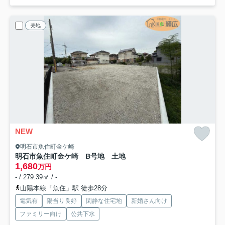
売地
NEW
明石市魚住町金ケ崎
明石市魚住町金ケ崎 B号地 土地
1,680
万円
- / 279.39㎡ / -
山陽本線「魚住」駅 徒歩28分
電気有
陽当り良好
閑静な住宅地
新婚さん向け
ファミリー向け
公共下水