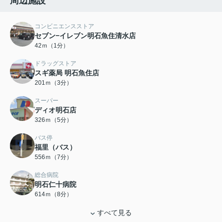
周辺施設
コンビニエンスストア
セブン−イレブン明石魚住清水店
42ｍ（1分）
ドラッグストア
スギ薬局 明石魚住店
201ｍ（3分）
スーパー
ディオ明石店
326ｍ（5分）
バス停
福里（バス）
556ｍ（7分）
総合病院
明石仁十病院
614ｍ（8分）
すべて見る