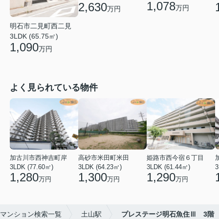
1,078
2,630
万円
万円
明石市二見町西二見
3LDK (65.75㎡)
1,090
万円
よく見られている物件
加古川市西神吉町岸
高砂市米田町米田
姫路市西今宿６丁目
3LDK (77.60㎡)
3LDK (64.23㎡)
3LDK (61.44㎡)
3
1,280
1,300
1,290
万円
万円
万円
マンション検索一覧
土山駅
プレステージ明石魚住Ⅲ 3階