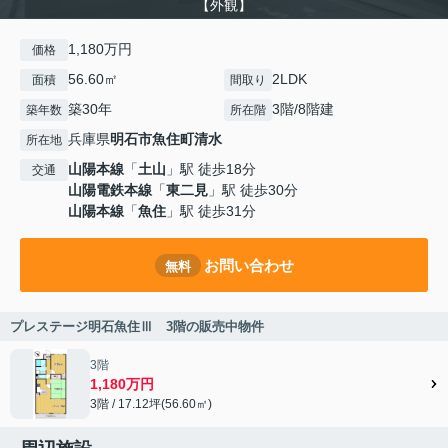
【外観】
1,180万円
価格
56.60㎡
2LDK
面積
間取り
築30年
3階/8階建
築年数
所在階
兵庫県
明石市
魚住町清水
所在地
山陽本線
「
土山
」駅 徒歩18分
交通
山陽電鉄本線
「
東二見
」駅 徒歩30分
山陽本線
「
魚住
」駅 徒歩31分
お問い合わせ
無料
プレステージ明石魚住Ⅲ 3階の販売中物件
3階
1,180万円
3階 / 17.12坪(56.60㎡)