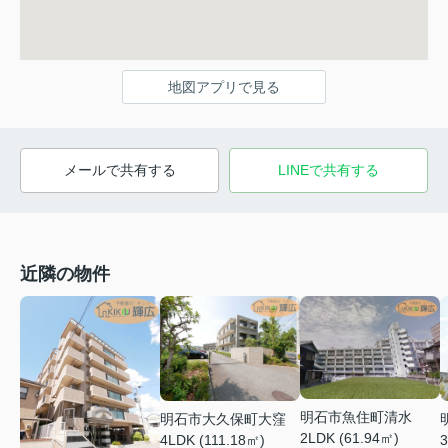
地図アプリで見る
メールで共有する
LINEで共有する
近隣の物件
明石市魚住町清水
明石市大久保町大窪
2LDK (61.94㎡)
3
4LDK (111.18㎡)