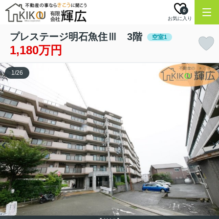
0
お気に入り
プレステージ明石魚住Ⅲ 3階
空室1
1,180万円
1
/
26