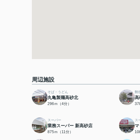
周辺施設
そば・うどん
郵
丸亀製麺高砂北
高
296ｍ（4分）
3
スーパー
ス
業務スーパー 新高砂店
マ
875ｍ（11分）
1