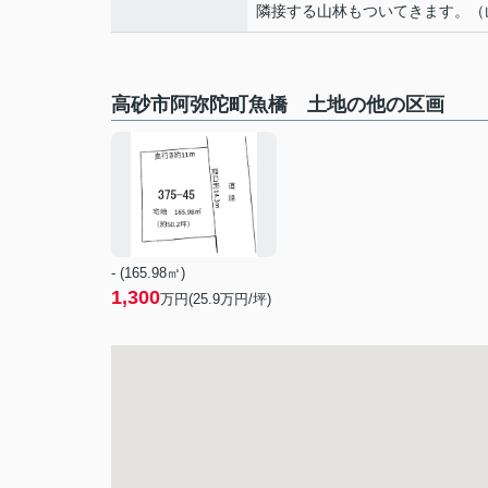
隣接する山林もついてきます。（
高砂市阿弥陀町魚橋 土地の他の区画
- (165.98㎡)
1,300
万円(
25.9
万円/坪)