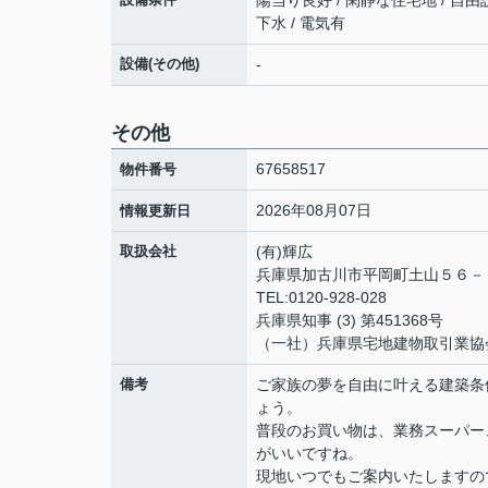
陽当り良好 / 閑静な住宅地 / 自由
下水 / 電気有
設備(その他)
-
その他
67658517
物件番号
2026年08月07日
情報更新日
取扱会社
(有)輝広
兵庫県加古川市平岡町土山５６
TEL:0120-928-028
兵庫県知事 (3) 第451368号
（一社）兵庫県宅地建物取引業協
備考
ご家族の夢を自由に叶える建築条
ょう。
普段のお買い物は、業務スーパー
がいいですね。
現地いつでもご案内いたしますの