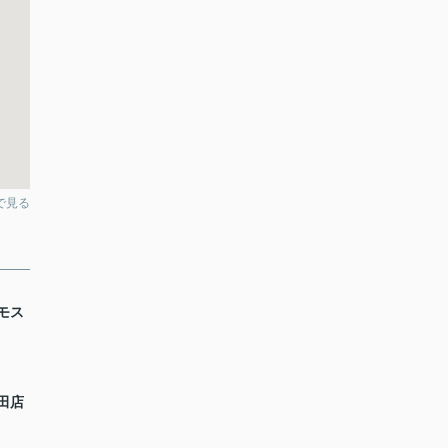
pで見る
モス
田店