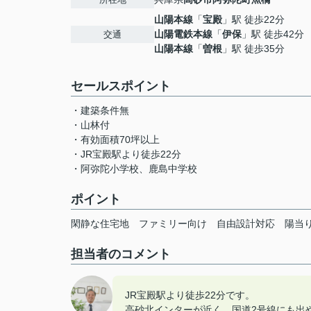
山陽本線
「
宝殿
」駅 徒歩22分
山陽電鉄本線
「
伊保
」駅 徒歩42分
交通
山陽本線
「
曽根
」駅 徒歩35分
セールスポイント
・建築条件無
・山林付
・有効面積70坪以上
・JR宝殿駅より徒歩22分
・阿弥陀小学校、鹿島中学校
ポイント
閑静な住宅地
ファミリー向け
自由設計対応
陽当
担当者のコメント
JR宝殿駅より徒歩22分です。
高砂北インターが近く、国道2号線にも出