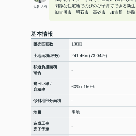
閑静な住宅地でのびのび子育てできる新生
大谷 方秀
加古川市 明石市 高砂市 加古郡 姫路市の
基本情報
1区画
販売区画数
241.46㎡(73.04坪)
土地面積(坪数)
私道負担面積
-
割合
建ぺい率 /
60% / 150%
容積率
-
傾斜地部分面積
宅地
地目
造成工事
-
完了予定