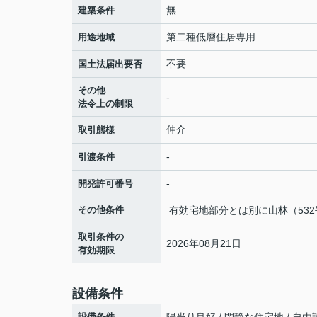
無
建築条件
第二種低層住居専用
用途地域
不要
国土法届出要否
その他
-
法令上の制限
仲介
取引態様
-
引渡条件
-
開発許可番号
その他条件
有効宅地部分とは別に山林（53
取引条件の
2026年08月21日
有効期限
設備条件
設備条件