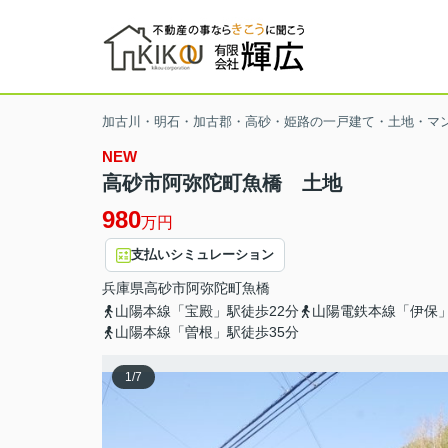
加古川・明石・加古郡・高砂・姫路の一戸建て・土地・マ
NEW
高砂市阿弥陀町魚橋 土地
980
万円
支払いシミュレーション
兵庫県
高砂市
阿弥陀町魚橋
山陽本線「宝殿」駅徒歩22分
山陽電鉄本線「伊保」
山陽本線「曽根」駅徒歩35分
1
/
7