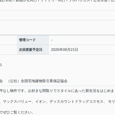
設計対応 / 新婚さん向け / ファミリー向け / プロパンガス / 公営水道 / 
-
管理コード
2026年08月21日
次回更新予定日
－１
会 （公社）全国宅地建物取引業保証協会
件なし物件です。お好きな間取りでスタイルにあった新生活をはじめま
、マックスバリュー、イオン、ディスカウントドラッグコスモス、 モ
でぜひご覧ください。