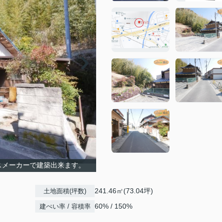
スメーカーで建築出来ます。
241.46㎡(73.04坪)
土地面積(坪数)
60% / 150%
建ぺい率 / 容積率