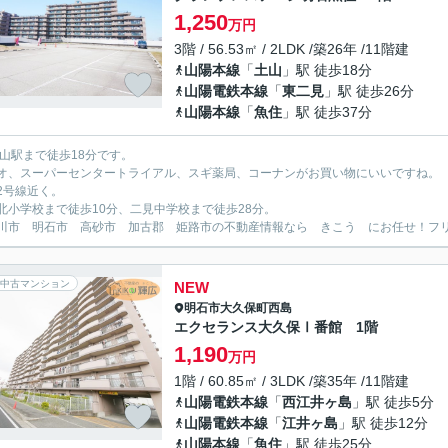
1,250
万円
3階 / 56.53㎡ / 2LDK /築26年 /11階建
山陽本線
「
土山
」駅 徒歩18分
山陽電鉄本線
「
東二見
」駅 徒歩26分
山陽本線
「
魚住
」駅 徒歩37分
土山駅まで徒歩18分です。
オ、スーパーセンタートライアル、スギ薬局、コーナンがお買い物にいいですね。
2号線近く。
北小学校まで徒歩10分、二見中学校まで徒歩28分。
川市 明石市 高砂市 加古郡 姫路市の不動産情報なら きこう にお任せ！フリーダイ
中古マンション
NEW
明石市
大久保町西島
エクセランス大久保Ⅰ番館 1階
1,190
万円
1階 / 60.85㎡ / 3LDK /築35年 /11階建
山陽電鉄本線
「
西江井ヶ島
」駅 徒歩5分
山陽電鉄本線
「
江井ヶ島
」駅 徒歩12分
山陽本線
「
魚住
」駅 徒歩25分