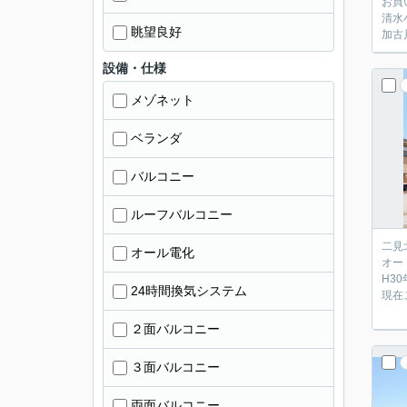
お買
清水
眺望良好
加古
設備・仕様
メゾネット
ベランダ
バルコニー
ルーフバルコニー
二見
オール電化
オー
H3
24時間換気システム
現在
２面バルコニー
３面バルコニー
両面バルコニー