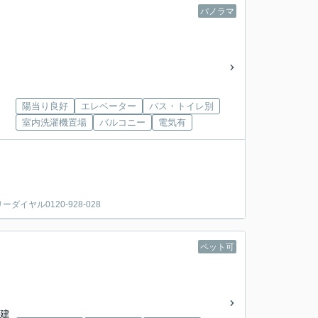
パノラマ
陽当り良好
エレベーター
バス・トイレ別
室内洗濯機置場
バルコニー
電気有
ヤル0120-928-028
ペット可
階建