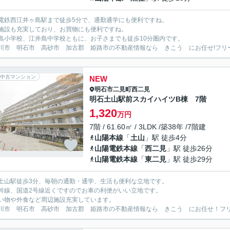
電鉄西江井ヶ島駅まで徒歩5分で、通勤通学にも便利ですね。
施設も充実しており、お買物にも便利ですね。
島小学校、江井島中学校ともに、お子さまでも徒歩10分圏内です。
川市 明石市 高砂市 加古郡 姫路市の不動産情報なら きこう にお任せ!フリーダイヤ
中古マンション
NEW
明石市
二見町西二見
明石土山駅前スカイハイツB棟 7階
1,320
万円
7階 / 61.60㎡ / 3LDK /築38年 /7階建
山陽本線
「
土山
」駅 徒歩4分
山陽電鉄本線
「
西二見
」駅 徒歩26分
山陽電鉄本線
「
東二見
」駅 徒歩29分
土山駅徒歩3分、毎朝の通勤・通学、生活も便利な立地です。
幹線、国道2号線近くですのでお車の利便がいい立地です。
い物や外食など周辺施設充実しています。
川市 明石市 高砂市 加古郡 姫路市の不動産情報なら きこう にお任せ！フリーダイ