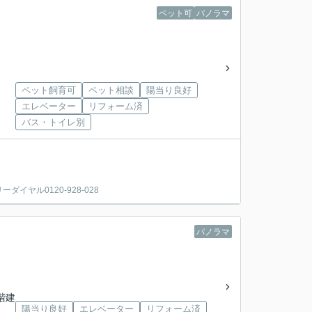
ペット可
パノラマ
ペット飼育可
ペット相談
陽当り良好
エレベーター
リフォーム済
バス・トイレ別
ヤル0120-928-028
パノラマ
4階建
陽当り良好
エレベーター
リフォーム済