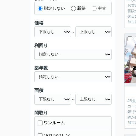
JR
お買
指定しない
新築
中古
普段
休日
加古
価格
～
利回り
築年数
面積
～
JR
コー
銀行
間取り
錦が
ワンルーム
加古
1K/1DK/1LDK