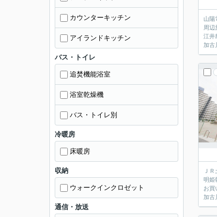
カウンターキッチン
山陽
周辺
江井
アイランドキッチン
加古
バス・トイレ
追焚機能浴室
浴室乾燥機
バス・トイレ別
冷暖房
床暖房
収納
ＪＲ
明姫
ウォークインクロゼット
お買
加古
通信・放送