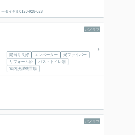
ヤル0120-928-028
パノラマ
陽当り良好
エレベーター
光ファイバー
リフォーム済
バス・トイレ別
室内洗濯機置場
パノラマ