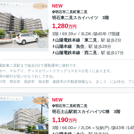
中古マンション
NEW
明石市
二見町東二見
明石東二見スカイハイツ 3階
1,280
万円
3階 / 69.39㎡ / 3LDK /築45年 /7階建
山陽電鉄本線
「
東二見
」駅 徒歩2分
山陽本線
「
魚住
」駅 徒歩28分
山陽電鉄本線
「
西二見
」駅 徒歩17分
電鉄東二見駅まで徒歩2分で通勤通学に便利です。
ホー、マルアイ、ディスカウントドラッグコスモスが近くにあります。
局や銀行が近いのもうれしですね。
川市 明石市 高砂市 加古郡 姫路市の不動産情報なら きこう にお任せ。フリーダイ
中古マンション
NEW
明石市
二見町西二見
明石土山駅前スカイハイツC棟 3階
1,190
万円
3階 / 66.00㎡ / 2LDK＋S(納戸) /築43年 /1