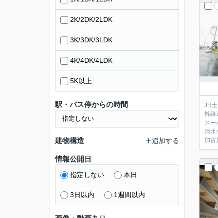
2K/2DK/2LDK
3K/3DK/3LDK
4K/4DK/4LDK
5K以上
駅・バス停からの時間
JR
幹線
スー
清水
建物構造
追加する
加古
情報公開日
指定しない
本日
3日以内
1週間以内