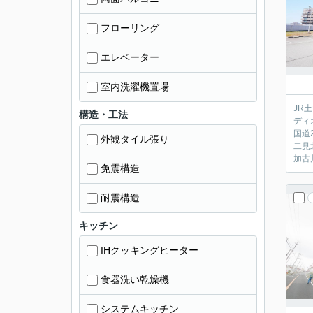
フローリング
エレベーター
室内洗濯機置場
JR
構造・工法
ディ
国道
外観タイル張り
二見
加古
免震構造
耐震構造
キッチン
IHクッキングヒーター
食器洗い乾燥機
システムキッチン