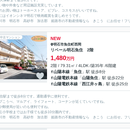
大久保駅まで徒歩2分です。
い物や外食など周辺施設充実しています。
のお買い物はトーホーストア、ビブレ、コスモスがいいですね。
にはイオンシネマ明石で映画鑑賞を楽しめそうです。
川市 明石市 高砂市 加古郡 姫路市の不動産情報なら きこう にお任せ！フリーダイ
中古マンション
NEW
明石市
魚住町西岡
リベール明石魚住 2階
1,480
万円
2階 / 79.31㎡ / 4LDK /築35年 /6階建
山陽本線
「
魚住
」駅 徒歩8分
山陽電鉄本線
「
山陽魚住
」駅 徒歩22分
山陽電鉄本線
「
西江井ヶ島
」駅 徒歩25分
魚住駅まで徒歩8分です。通勤通学に便利です。
プこうべ、マルアイ、ライフォート、コーナンが近くていいですね。
や郵便局が近いのも便利ですね。
丘小学校まではお子様でも徒歩10分圏内です。
川市 明石市 高砂市 加古郡 姫路市の不動産情報なら きこう にお任せ。フリーダイ