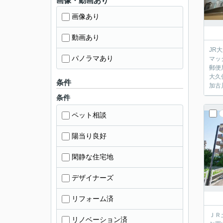
画像・動画あり
画像あり
動画あり
JR
パノラマあり
マッ
郵便
大久
条件
加古
条件
ペット相談
陽当り良好
閑静な住宅地
デザイナーズ
リフォーム済
ＪＲ
リノベーション済