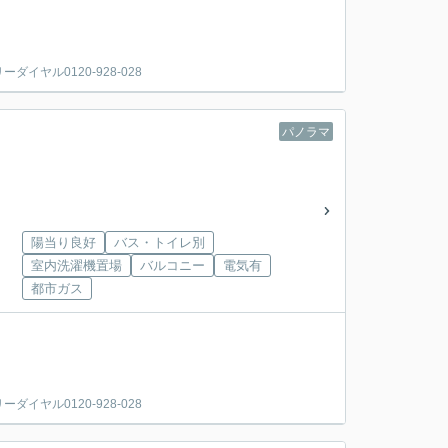
ヤル0120-928-028
パノラマ
陽当り良好
バス・トイレ別
室内洗濯機置場
バルコニー
電気有
都市ガス
ヤル0120-928-028