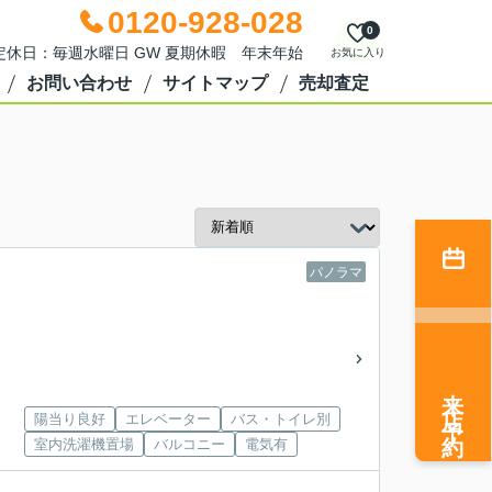
0120-928-028
0
0 定休日：毎週水曜日 GW 夏期休暇 年末年始
お気に入り
お問い合わせ
サイトマップ
売却査定
パノラマ
来店予約
陽当り良好
エレベーター
バス・トイレ別
室内洗濯機置場
バルコニー
電気有