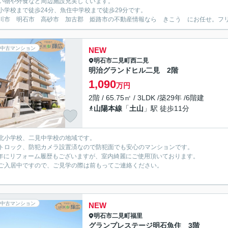
い物や外食など周辺施設充実しています。
小学校まで徒歩24分、魚住中学校まで徒歩29分です。
川市 明石市 高砂市 加古郡 姫路市の不動産情報なら きこう にお任せ。フリーダイ
中古マンション
NEW
明石市
二見町西二見
明治グランドヒル二見 2階
1,090
万円
2階 / 65.75㎡ / 3LDK /築29年 /6階建
山陽本線
「
土山
」駅 徒歩11分
北小学校、二見中学校の地域です。
トロック、防犯カメラ設置済なので防犯面でも安心のマンションです。
0年にリフォーム履歴もございますが、室内綺麗にご使用頂いております。
ご入居中ですので、ご見学の際は前もってご連絡ください。
中古マンション
NEW
明石市
二見町福里
グランプレステージ明石魚住 3階