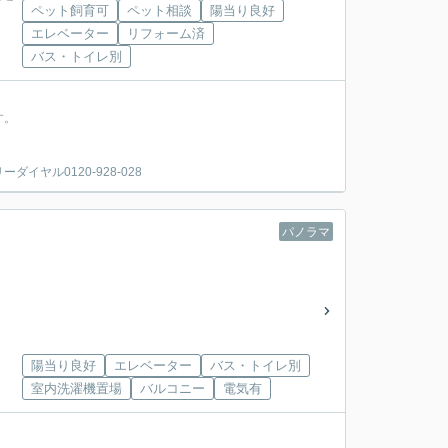
ペット飼育可
ペット相談
陽当り良好
エレベーター
リフォーム済
バス・トイレ別
す。
ヤル0120-928-028
パノラマ
陽当り良好
エレベーター
バス・トイレ別
室内洗濯機置場
バルコニー
電気有