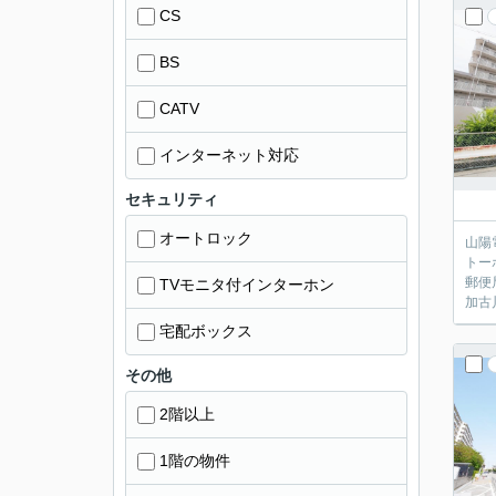
CS
BS
CATV
インターネット対応
セキュリティ
オートロック
山陽
トー
郵便
TVモニタ付インターホン
加古
宅配ボックス
その他
2階以上
1階の物件