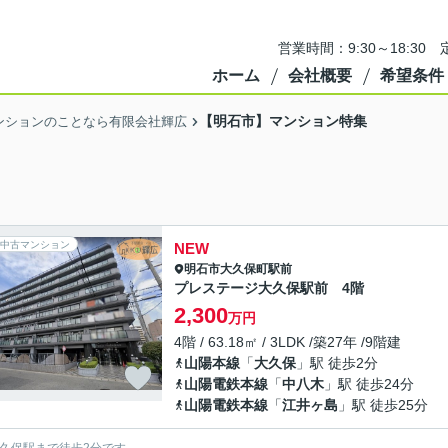
営業時間：9:30～18:3
ホーム
会社概要
希望条件
【明石市】マンション特集
ンションのことなら有限会社輝広
中古マンション
NEW
明石市
大久保町駅前
プレステージ大久保駅前 4階
2,300
万円
4階 / 63.18㎡ / 3LDK /築27年 /9階建
山陽本線
「
大久保
」駅 徒歩2分
山陽電鉄本線
「
中八木
」駅 徒歩24分
山陽電鉄本線
「
江井ヶ島
」駅 徒歩25分