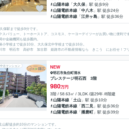
山陽本線
「
大久保
」駅 徒歩9分
山陽電鉄本線
「
中八木
」駅 徒歩24分
山陽電鉄本線
「
江井ヶ島
」駅 徒歩36分
大久保駅まで徒歩9分です。
クスバリュー、トーホーストア、コスモス、ケーヨーデイツーがお買い物に便利で
局や金融機関も徒歩圏内。
保小学校まで徒歩10分、大久保北中学校まで徒歩16分。
川市 明石市 高砂市 加古郡 姫路市の不動産情報なら きこう にお任せ！フリーダイ
中古マンション
NEW
明石市
魚住町清水
プレステージ明石西 3階
980
万円
3階 / 58.63㎡ / 3LDK /築29年 /8階建
山陽本線
「
土山
」駅 徒歩10分
山陽電鉄本線
「
西二見
」駅 徒歩36分
山陽電鉄本線
「
播磨町
」駅 徒歩39分
土山駅徒歩約10分のマンションです。