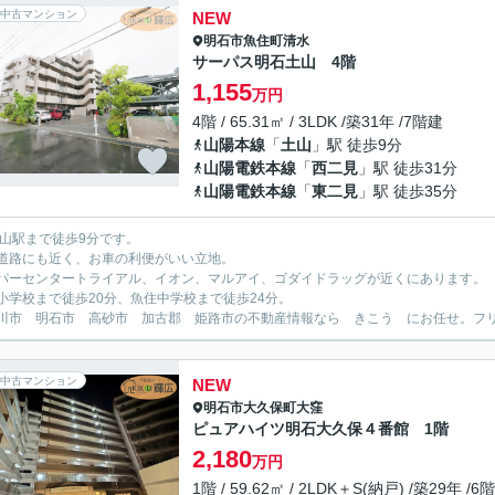
中古マンション
NEW
明石市
魚住町清水
サーパス明石土山 4階
1,155
万円
4階 / 65.31㎡ / 3LDK /築31年 /7階建
山陽本線
「
土山
」駅 徒歩9分
山陽電鉄本線
「
西二見
」駅 徒歩31分
山陽電鉄本線
「
東二見
」駅 徒歩35分
土山駅まで徒歩9分です。
道路にも近く、お車の利便がいい立地。
パーセンタートライアル、イオン、マルアイ、ゴダイドラッグが近くにあります。
小学校まで徒歩20分、魚住中学校まで徒歩24分。
川市 明石市 高砂市 加古郡 姫路市の不動産情報なら きこう にお任せ。フリーダイ
中古マンション
NEW
明石市
大久保町大窪
ピュアハイツ明石大久保４番館 1階
2,180
万円
1階 / 59.62㎡ / 2LDK＋S(納戸) /築29年 /6