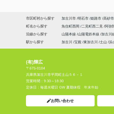
市区町村から探す
加古川市
明石市
姫路市
高砂市
町名から探す
魚住町西岡
二見町西二見
阿弥
沿線から探す
山陽本線
山陽電鉄本線
加古川
駅から探す
加古川
宝殿
東加古川
土山
浜
(有)輝広
〒675-0104
兵庫県加古川市平岡町土山５６－１
営業時間：
9:30～18:30
定休日：
毎週水曜日 GW 夏期休暇 年末年始
お問い合わせ