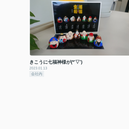
きこうに七福神様が(*'▽')
2023.01.13
会社内