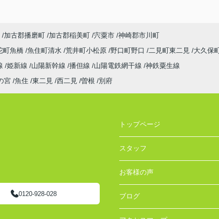
加古郡播磨町
加古郡稲美町
宍粟市
神崎郡市川町
陀町魚橋
魚住町清水
荒井町小松原
野口町野口
二見町東二見
大久保
線
姫新線
山陽新幹線
播但線
山陽電鉄網干線
神鉄粟生線
の宮
魚住
東二見
西二見
曽根
別府
トップページ
スタッフ
お客様の声
0120-928-028
ブログ