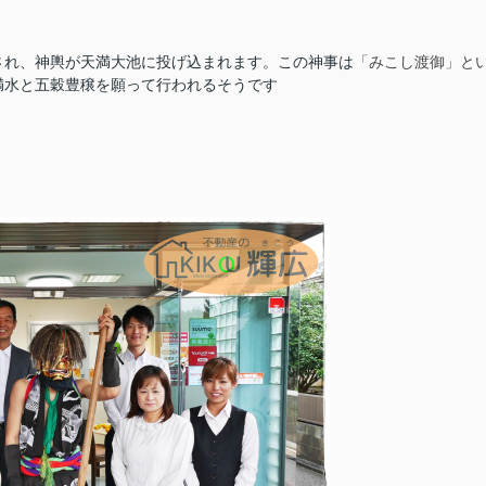
され、神輿が天満大池に投げ込まれます。この神事は
「みこし渡御」と
満水と五穀豊穣を願って行われるそうです