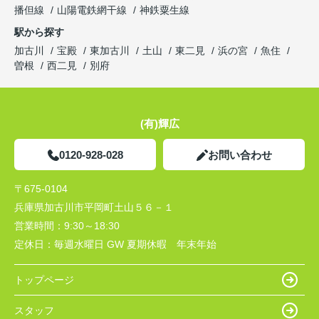
播但線
山陽電鉄網干線
神鉄粟生線
駅から探す
加古川
宝殿
東加古川
土山
東二見
浜の宮
魚住
曽根
西二見
別府
(有)輝広
0120-928-028
お問い合わせ
〒675-0104
兵庫県加古川市平岡町土山５６－１
営業時間：
9:30～18:30
定休日：
毎週水曜日 GW 夏期休暇 年末年始
トップページ
スタッフ