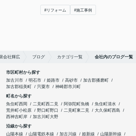
#リフォーム
#施工事例
限会社輝広
ブログ
カテゴリ一覧
会社内のブログ一覧
市区町村から探す
加古川市
明石市
姫路市
高砂市
加古郡播磨町
加古郡稲美町
宍粟市
神崎郡市川町
町名から探す
魚住町西岡
二見町西二見
阿弥陀町魚橋
魚住町清水
荒井町小松原
野口町野口
二見町東二見
大久保町西島
西神吉町岸
加古川町大野
沿線から探す
山陽本線
山陽電鉄本線
加古川線
姫新線
山陽新幹線